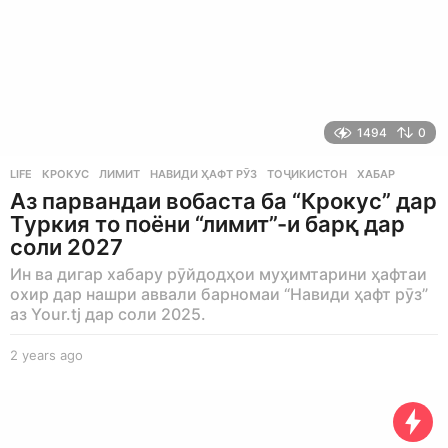
1494
0
LIFE
КРОКУС
,
ЛИМИТ
,
НАВИДИ ҲАФТ РӮЗ
,
ТОҶИКИСТОН
,
ХАБАР
Аз парвандаи вобаста ба “Крокус” дар
Туркия то поёни “лимит”-и барқ дар
соли 2027
Ин ва дигар хабару рӯйдодҳои муҳимтарини ҳафтаи
охир дар нашри аввали барномаи “Навиди ҳафт рӯз”
аз Your.tj дар соли 2025.
2 years ago
2
y
e
a
r