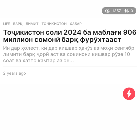
1357
0
LIFE
БАРҚ
,
ЛИМИТ
,
ТОҶИКИСТОН
,
ХАБАР
Тоҷикистон соли 2024 ба маблағи 906
миллион сомонӣ барқ фурӯхтааст
Ин дар ҳолест, ки дар кишвар ҳанӯз аз моҳи сентябр
лимити барқ ҷорӣ аст ва сокинони кишвар рӯзе 10
соат ва ҳатто камтар аз он...
2 years ago
2
y
e
a
r
s
a
g
o