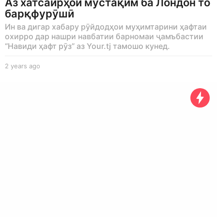
Аз хатсайрҳои мустақим ба Лондон то
барқфурӯшӣ
Ин ва дигар хабару рӯйдодҳои муҳимтарини ҳафтаи
охирро дар нашри навбатии барномаи ҷамъбастии
“Навиди ҳафт рӯз” аз Your.tj тамошо кунед.
2 years ago
2
y
e
a
r
s
a
g
o