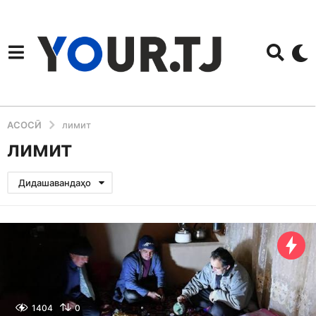
АСОСӢ
лимит
лимит
Дидашавандаҳо
1404
0