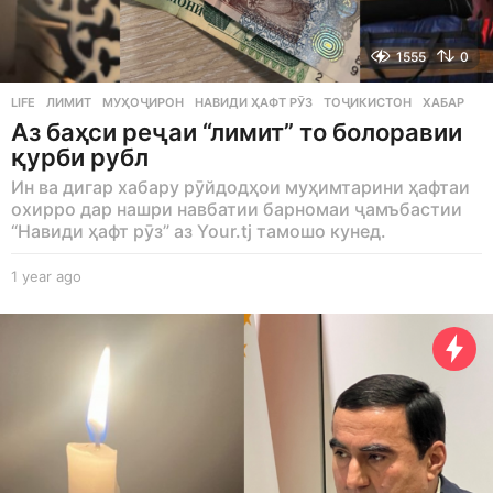
1555
0
LIFE
ЛИМИТ
,
МУҲОҶИРОН
,
НАВИДИ ҲАФТ РӮЗ
,
ТОҶИКИСТОН
,
ХАБАР
Аз баҳси реҷаи “лимит” то болоравии
қурби рубл
Ин ва дигар хабару рӯйдодҳои муҳимтарини ҳафтаи
охирро дар нашри навбатии барномаи ҷамъбастии
“Навиди ҳафт рӯз” аз Your.tj тамошо кунед.
1 year ago
1
y
e
a
r
a
g
o