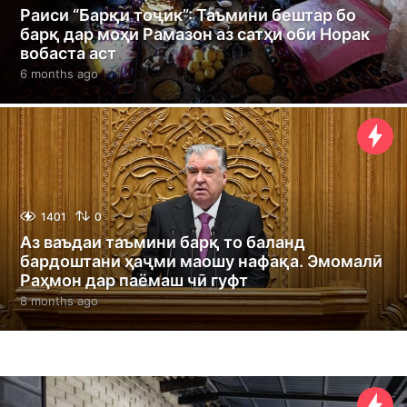
Раиси “Барқи тоҷик”: Таъмини бештар бо
барқ дар моҳи Рамазон аз сатҳи оби Норак
вобаста аст
6 months ago
6
m
o
n
t
h
s
a
g
1401
0
o
Аз ваъдаи таъмини барқ то баланд
бардоштани ҳаҷми маошу нафақа. Эмомалӣ
Раҳмон дар паёмаш чӣ гуфт
8 months ago
8
m
o
n
t
h
s