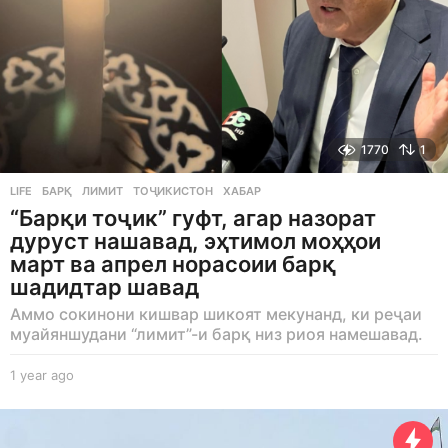
1770
1
LIFE
БАРҚ
,
ЛИМИТ
,
ТОҶИКИСТОН
,
ХАБАР
“Барқи тоҷик” гуфт, агар назорат
дуруст нашавад, эҳтимол моҳҳои
март ва апрел норасоии барқ
шадидтар шавад
Аммо сокинони кишвар шикоят мекунанд, ки реҷаи
муайяншудани “лимит”-и барқ низ риоя намешавад.
1 year ago
1
y
e
a