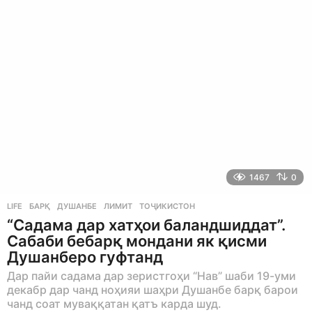
s
a
g
o
1467
0
LIFE
БАРҚ
,
ДУШАНБЕ
,
ЛИМИТ
,
ТОҶИКИСТОН
“Садама дар хатҳои баландшиддат”.
Сабаби бебарқ мондани як қисми
Душанберо гуфтанд
Дар пайи садама дар зеристгоҳи “Нав” шаби 19-уми
декабр дар чанд ноҳияи шаҳри Душанбе барқ барои
чанд соат муваққатан қатъ карда шуд.