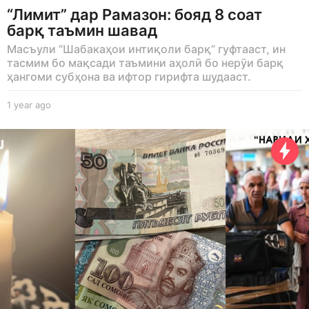
“Лимит” дар Рамазон: бояд 8 соат
барқ таъмин шавад
Масъули “Шабакаҳои интиқоли барқ” гуфтааст, ин
тасмим бо мақсади таъмини аҳолӣ бо нерӯи барқ
ҳангоми субҳона ва ифтор гирифта шудааст.
1 year ago
1
y
e
a
r
a
g
o