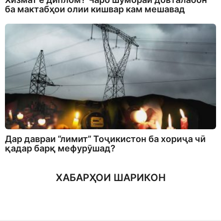
ба мактабҳои олии кишвар кам мешавад
Дар давраи “лимит” Тоҷикистон ба хориҷа чӣ
қадар барқ мефурӯшад?
ХАБАРҲОИ ШАРИКОН