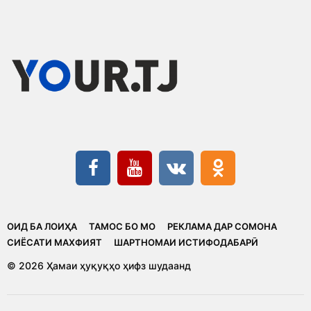
ОИД БА ЛОИҲА
ТАМОС БО МО
РЕКЛАМА ДАР СОМОНА
CИЁСАТИ МАХФИЯТ
ШАРТНОМАИ ИСТИФОДАБАРӢ
© 2026 Ҳамаи ҳуқуқҳо ҳифз шудаанд