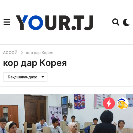
АСОСӢ
кор дар Корея
кор дар Корея
Баҳсшавандаҳо