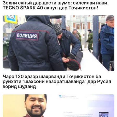
Зеҳни сунъӣ дар дасти шумо: силсилаи нави
TECNO SPARK 40 акнун дар Тоҷикистон!
Чаро 120 ҳазор шаҳрванди Тоҷикистон ба
рӯйхати “шахсони назоратшаванда” дар Русия
ворид шуданд