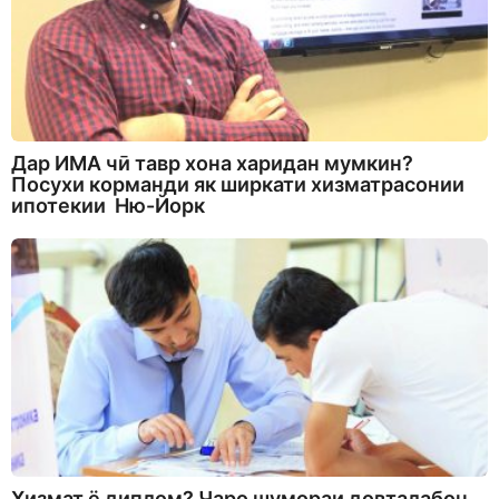
Дар ИМА чӣ тавр хона харидан мумкин?
Посухи корманди як ширкати хизматрасонии
ипотекии Ню-Йорк
Хизмат ё диплом? Чаро шумораи довталабон