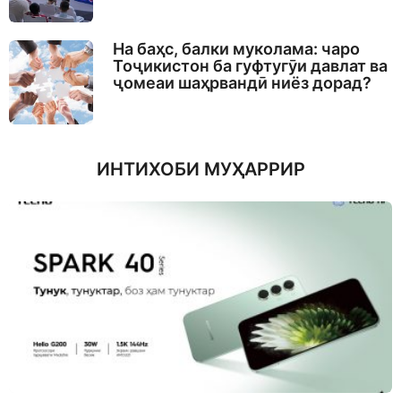
На баҳс, балки муколама: чаро
Тоҷикистон ба гуфтугӯи давлат ва
ҷомеаи шаҳрвандӣ ниёз дорад?
ИНТИХОБИ МУҲАРРИР