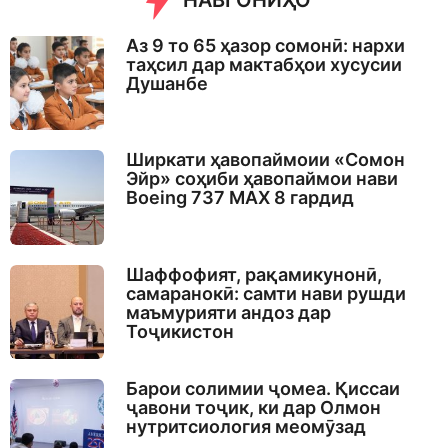
НАВГОНИҲО
Аз 9 то 65 ҳазор сомонӣ: нархи
таҳсил дар мактабҳои хусусии
Душанбе
Ширкати ҳавопаймоии «Сомон
Эйр» соҳиби ҳавопаймои нави
Boeing 737 MAX 8 гардид
Шаффофият, рақамикунонӣ,
самаранокӣ: самти нави рушди
маъмурияти андоз дар
Тоҷикистон
Барои солимии ҷомеа. Қиссаи
ҷавони тоҷик, ки дар Олмон
нутритсиология меомӯзад