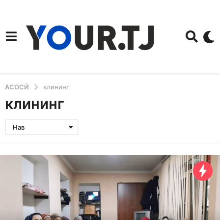
АСОСӢ
клининг
клининг
Нав