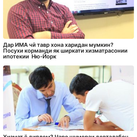
Дар ИМА чӣ тавр хона харидан мумкин?
Посухи корманди як ширкати хизматрасонии
ипотекии Ню-Йорк
Хизмат ё диплом? Чаро шумораи довталабон