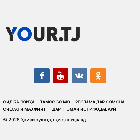
ОИД БА ЛОИҲА
ТАМОС БО МО
РЕКЛАМА ДАР СОМОНА
CИЁСАТИ МАХФИЯТ
ШАРТНОМАИ ИСТИФОДАБАРӢ
© 2026 Ҳамаи ҳуқуқҳо ҳифз шудаанд