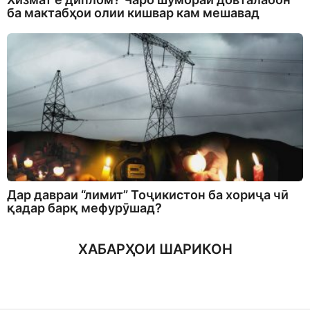
ба мактабҳои олии кишвар кам мешавад
Дар давраи “лимит” Тоҷикистон ба хориҷа чӣ
қадар барқ мефурӯшад?
ХАБАРҲОИ ШАРИКОН