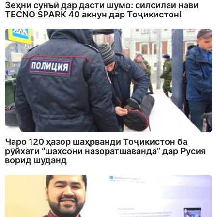
Зеҳни сунъӣ дар дасти шумо: силсилаи нави
TECNO SPARK 40 акнун дар Тоҷикистон!
Чаро 120 ҳазор шаҳрванди Тоҷикистон ба
рӯйхати “шахсони назоратшаванда” дар Русия
ворид шуданд