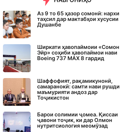
НАВГОНИҲО
Аз 9 то 65 ҳазор сомонӣ: нархи
таҳсил дар мактабҳои хусусии
Душанбе
Ширкати ҳавопаймоии «Сомон
Эйр» соҳиби ҳавопаймои нави
Boeing 737 MAX 8 гардид
Шаффофият, рақамикунонӣ,
самаранокӣ: самти нави рушди
маъмурияти андоз дар
Тоҷикистон
Барои солимии ҷомеа. Қиссаи
ҷавони тоҷик, ки дар Олмон
нутритсиология меомӯзад