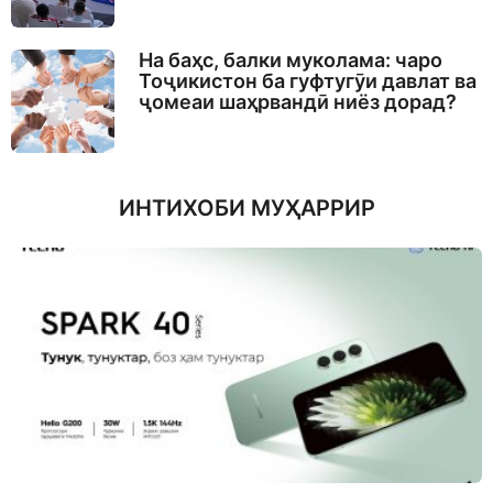
На баҳс, балки муколама: чаро
Тоҷикистон ба гуфтугӯи давлат ва
ҷомеаи шаҳрвандӣ ниёз дорад?
ИНТИХОБИ МУҲАРРИР