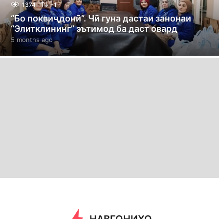
1374
-1
“Бо поквиҷдонӣ”. Чӣ гуна дастаи занонаи
“Элитклининг” эътимод ба даст овард
5 months ago
5
m
o
n
t
h
s
a
g
o