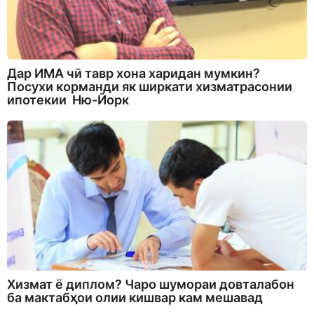
Дар ИМА чӣ тавр хона харидан мумкин?
Посухи корманди як ширкати хизматрасонии
ипотекии Ню-Йорк
Хизмат ё диплом? Чаро шумораи довталабон
ба мактабҳои олии кишвар кам мешавад