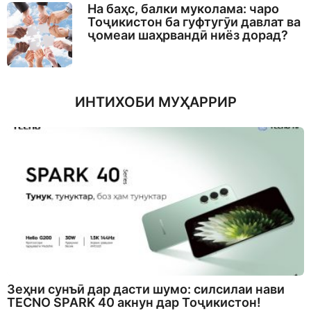
На баҳс, балки муколама: чаро
Тоҷикистон ба гуфтугӯи давлат ва
ҷомеаи шаҳрвандӣ ниёз дорад?
ИНТИХОБИ МУҲАРРИР
Зеҳни сунъӣ дар дасти шумо: силсилаи нави
TECNO SPARK 40 акнун дар Тоҷикистон!