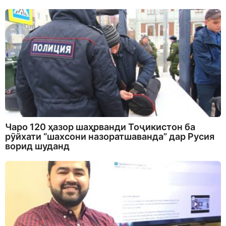
Чаро 120 ҳазор шаҳрванди Тоҷикистон ба
рӯйхати “шахсони назоратшаванда” дар Русия
ворид шуданд