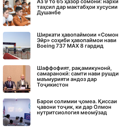
Аз 9 то 65 ҳазор сомонӣ: нархи
o
таҳсил дар мактабҳои хусусии
Душанбе
Ширкати ҳавопаймоии «Сомон
Эйр» соҳиби ҳавопаймои нави
Boeing 737 MAX 8 гардид
Шаффофият, рақамикунонӣ,
самаранокӣ: самти нави рушди
маъмурияти андоз дар
Тоҷикистон
Барои солимии ҷомеа. Қиссаи
ҷавони тоҷик, ки дар Олмон
нутритсиология меомӯзад