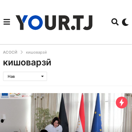
АСОСӢ
кишоварзӣ
кишоварзӣ
Нав