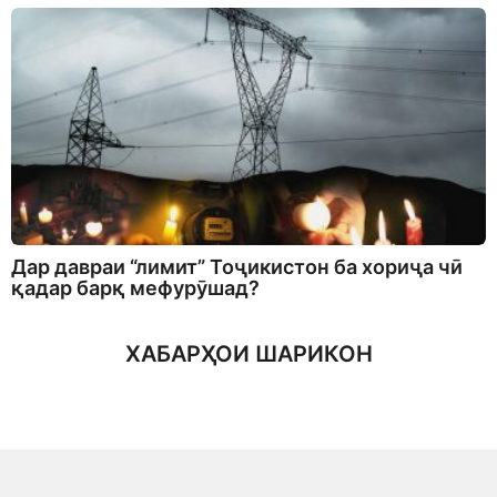
Дар давраи “лимит” Тоҷикистон ба хориҷа чӣ
қадар барқ мефурӯшад?
ХАБАРҲОИ ШАРИКОН