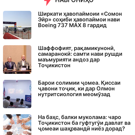
НАВГОНИҲО
Ширкати ҳавопаймоии «Сомон
Эйр» соҳиби ҳавопаймои нави
Boeing 737 MAX 8 гардид
Шаффофият, рақамикунонӣ,
самаранокӣ: самти нави рушди
маъмурияти андоз дар
Тоҷикистон
Барои солимии ҷомеа. Қиссаи
ҷавони тоҷик, ки дар Олмон
нутритсиология меомӯзад
На баҳс, балки муколама: чаро
Тоҷикистон ба гуфтугӯи давлат ва
ҷомеаи шаҳрвандӣ ниёз дорад?