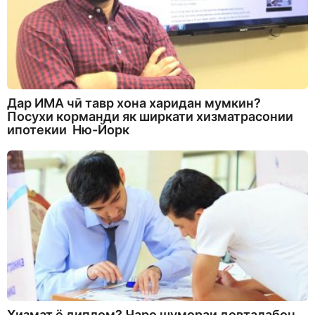
Дар ИМА чӣ тавр хона харидан мумкин?
Посухи корманди як ширкати хизматрасонии
ипотекии Ню-Йорк
Хизмат ё диплом? Чаро шумораи довталабон