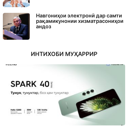
Навгониҳои электронӣ дар самти
рақамикунонии хизматрасониҳои
андоз
ИНТИХОБИ МУҲАРРИР