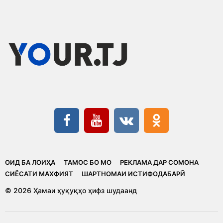
ОИД БА ЛОИҲА
ТАМОС БО МО
РЕКЛАМА ДАР СОМОНА
CИЁСАТИ МАХФИЯТ
ШАРТНОМАИ ИСТИФОДАБАРӢ
© 2026 Ҳамаи ҳуқуқҳо ҳифз шудаанд