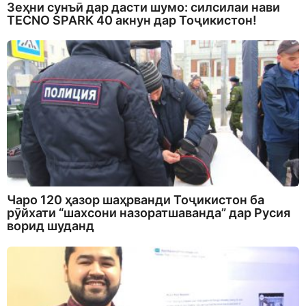
Зеҳни сунъӣ дар дасти шумо: силсилаи нави
TECNO SPARK 40 акнун дар Тоҷикистон!
Чаро 120 ҳазор шаҳрванди Тоҷикистон ба
рӯйхати “шахсони назоратшаванда” дар Русия
ворид шуданд