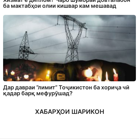
ба мактабҳои олии кишвар кам мешавад
Дар давраи “лимит” Тоҷикистон ба хориҷа чӣ
қадар барқ мефурӯшад?
ХАБАРҲОИ ШАРИКОН