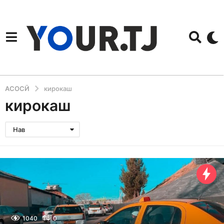
АСОСӢ
кирокаш
кирокаш
Нав
1040
0