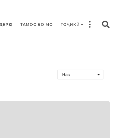
ДЕРҲО
ТАМОС БО МО
ТОҶИКӢ
Нав