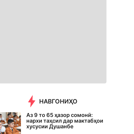
НАВГОНИҲО
Аз 9 то 65 ҳазор сомонӣ:
нархи таҳсил дар мактабҳои
хусусии Душанбе