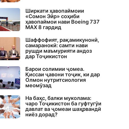
Ширкати ҳавопаймоии
«Сомон Эйр» соҳиби
ҳавопаймои нави Boeing 737
MAX 8 гардид
Шаффофият, рақамикунонӣ,
самаранокӣ: самти нави
рушди маъмурияти андоз
дар Тоҷикистон
Барои солимии ҷомеа.
Қиссаи ҷавони тоҷик, ки дар
Олмон нутритсиология
меомӯзад
На баҳс, балки муколама:
чаро Тоҷикистон ба гуфтугӯи
давлат ва ҷомеаи шаҳрвандӣ
ниёз дорад?