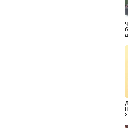
Ч
б
д
Д
П
х