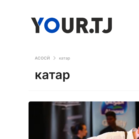
АСОСӢ
катар
катар