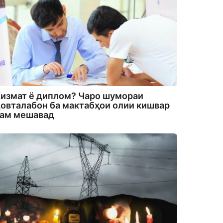
измат ё диплом? Чаро шумораи
овталабон ба мактабҳои олии кишвар
кам мешавад