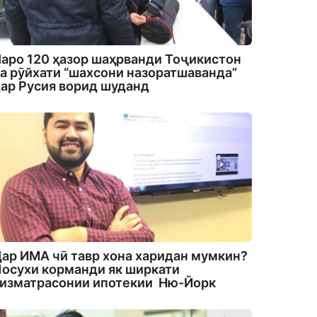
аро 120 ҳазор шаҳрванди Тоҷикистон
а рӯйхати “шахсони назоратшаванда”
ар Русия ворид шуданд
ар ИМА чӣ тавр хона харидан мумкин?
осухи корманди як ширкати
изматрасонии ипотекии Ню-Йорк