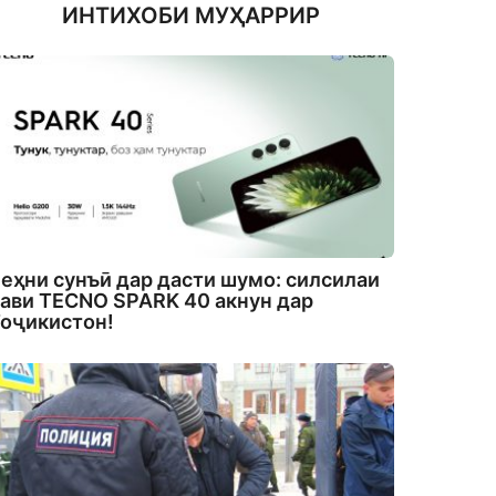
ИНТИХОБИ МУҲАРРИР
еҳни сунъӣ дар дасти шумо: силсилаи
ави TECNO SPARK 40 акнун дар
оҷикистон!