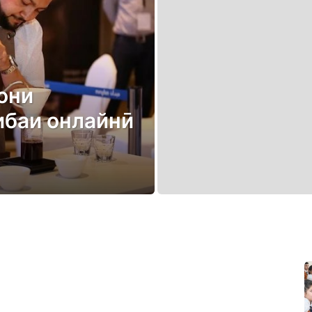
они
ибаи онлайнӣ