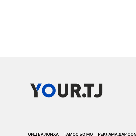
ОИД БА ЛОИҲА
ТАМОС БО МО
РЕКЛАМА ДАР СО