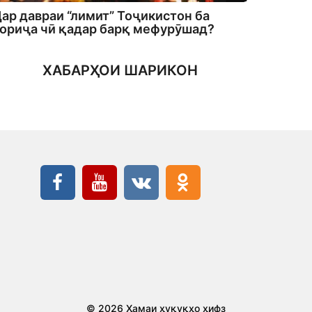
ар давраи “лимит” Тоҷикистон ба
ориҷа чӣ қадар барқ мефурӯшад?
ХАБАРҲОИ ШАРИКОН
© 2026 Ҳамаи ҳуқуқҳо ҳифз