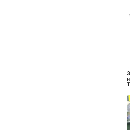
З
н
Т