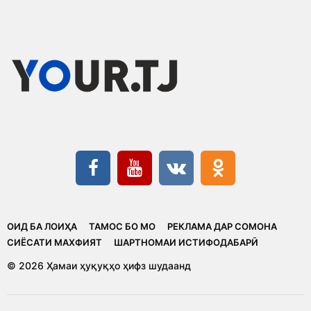
ОИД БА ЛОИҲА
ТАМОС БО МО
РЕКЛАМА ДАР СОМОНА
CИЁСАТИ МАХФИЯТ
ШАРТНОМАИ ИСТИФОДАБАРӢ
© 2026 Ҳамаи ҳуқуқҳо ҳифз шудаанд