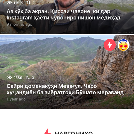
11515
2
Аз кӯҳ ба экран. Қиссаи ҷавоне, ки дар
Instagram ҳаёти чӯпониро нишон медиҳад
9 months ago
9
m
o
n
t
h
s
a
g
o
2589
0
Сайри доманакӯҳи Мевағул. Чаро
хуҷандиён ба зиёратгоҳи Бӯшато мераванд
1 year ago
1
y
e
a
r
a
g