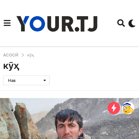
АСОСӢ
кӯҳ
кӯҳ
Нав