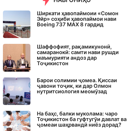
НАВГОНИҲО
o
Ширкати ҳавопаймоии «Сомон
Эйр» соҳиби ҳавопаймои нави
Boeing 737 MAX 8 гардид
Шаффофият, рақамикунонӣ,
самаранокӣ: самти нави рушди
маъмурияти андоз дар
Тоҷикистон
Барои солимии ҷомеа. Қиссаи
ҷавони тоҷик, ки дар Олмон
нутритсиология меомӯзад
На баҳс, балки муколама: чаро
Тоҷикистон ба гуфтугӯи давлат ва
ҷомеаи шаҳрвандӣ ниёз дорад?