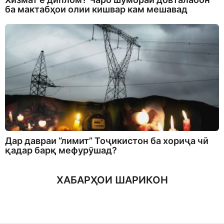
ба мактабҳои олии кишвар кам мешавад
Дар давраи “лимит” Тоҷикистон ба хориҷа чӣ
қадар барқ мефурӯшад?
ХАБАРҲОИ ШАРИКОН