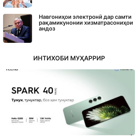
Навгониҳои электронӣ дар самти
рақамикунонии хизматрасониҳои
андоз
ИНТИХОБИ МУҲАРРИР