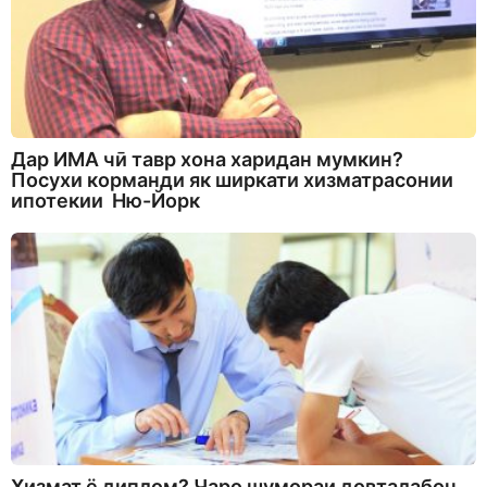
Дар ИМА чӣ тавр хона харидан мумкин?
Посухи корманди як ширкати хизматрасонии
ипотекии Ню-Йорк
Хизмат ё диплом? Чаро шумораи довталабон