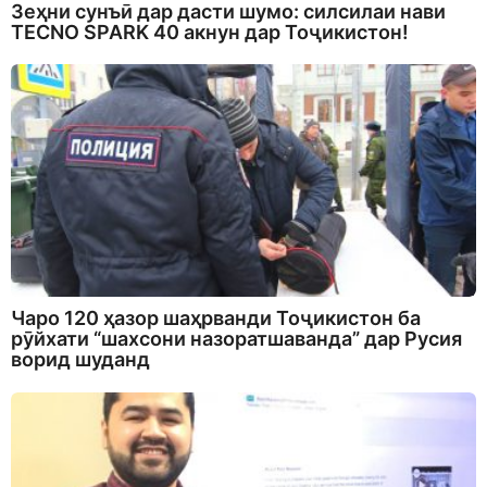
Зеҳни сунъӣ дар дасти шумо: силсилаи нави
TECNO SPARK 40 акнун дар Тоҷикистон!
Чаро 120 ҳазор шаҳрванди Тоҷикистон ба
рӯйхати “шахсони назоратшаванда” дар Русия
ворид шуданд