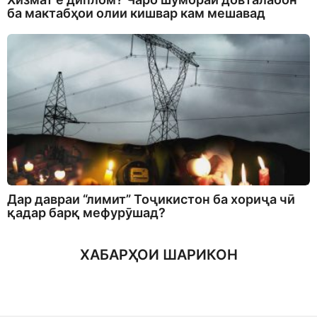
ба мактабҳои олии кишвар кам мешавад
Дар давраи “лимит” Тоҷикистон ба хориҷа чӣ
қадар барқ мефурӯшад?
ХАБАРҲОИ ШАРИКОН