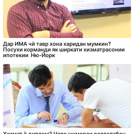
Дар ИМА чӣ тавр хона харидан мумкин?
Посухи корманди як ширкати хизматрасонии
ипотекии Ню-Йорк
Хизмат ё диплом? Чаро шумораи довталабон