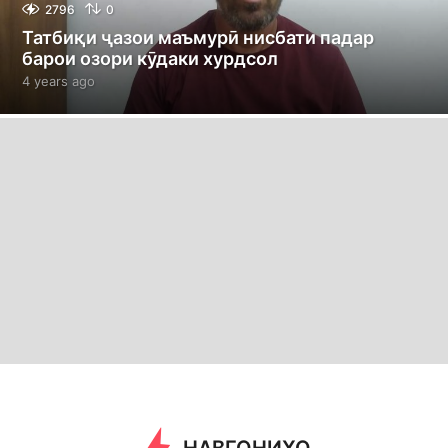
2796
0
Татбиқи ҷазои маъмурӣ нисбати падар
барои озори кӯдаки хурдсол
4 years ago
4
y
e
a
r
s
a
g
o