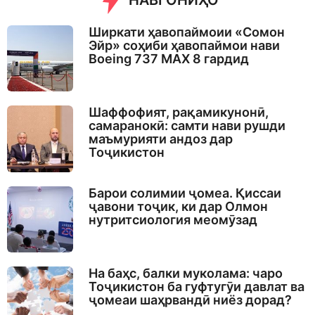
НАВГОНИҲО
Ширкати ҳавопаймоии «Сомон
Эйр» соҳиби ҳавопаймои нави
Boeing 737 MAX 8 гардид
Шаффофият, рақамикунонӣ,
самаранокӣ: самти нави рушди
маъмурияти андоз дар
Тоҷикистон
Барои солимии ҷомеа. Қиссаи
ҷавони тоҷик, ки дар Олмон
нутритсиология меомӯзад
На баҳс, балки муколама: чаро
Тоҷикистон ба гуфтугӯи давлат ва
ҷомеаи шаҳрвандӣ ниёз дорад?