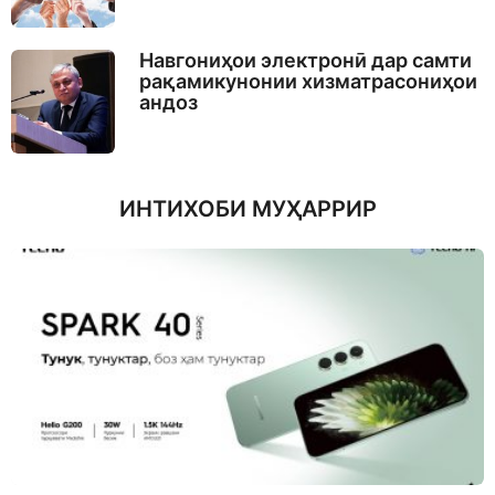
Навгониҳои электронӣ дар самти
рақамикунонии хизматрасониҳои
андоз
ИНТИХОБИ МУҲАРРИР