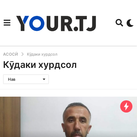
АСОСӢ
Кӯдаки хурдсол
Кӯдаки хурдсол
Нав