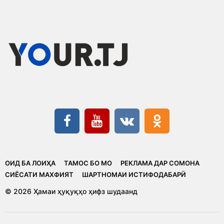
ОИД БА ЛОИҲА
ТАМОС БО МО
РЕКЛАМА ДАР СОМОНА
CИЁСАТИ МАХФИЯТ
ШАРТНОМАИ ИСТИФОДАБАРӢ
© 2026 Ҳамаи ҳуқуқҳо ҳифз шудаанд