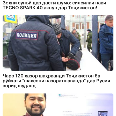
Зеҳни сунъӣ дар дасти шумо: силсилаи нави
TECNO SPARK 40 акнун дар Тоҷикистон!
Чаро 120 ҳазор шаҳрванди Тоҷикистон ба
рӯйхати “шахсони назоратшаванда” дар Русия
ворид шуданд