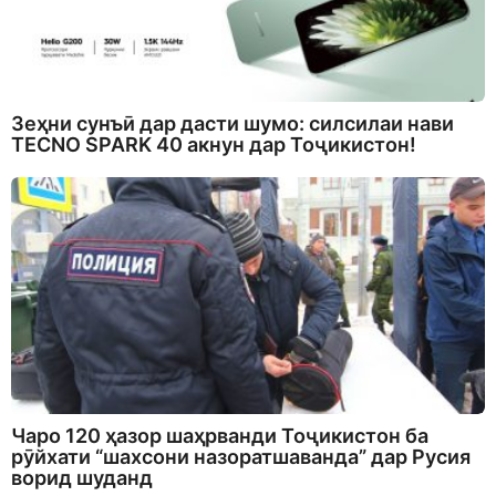
Зеҳни сунъӣ дар дасти шумо: силсилаи нави
TECNO SPARK 40 акнун дар Тоҷикистон!
Чаро 120 ҳазор шаҳрванди Тоҷикистон ба
рӯйхати “шахсони назоратшаванда” дар Русия
ворид шуданд