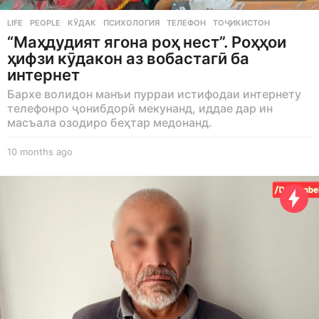
LIFE
,
PEOPLE
КӮДАК
,
ПСИХОЛОГИЯ
,
ТЕЛЕФОН
,
ТОҶИКИСТОН
“Маҳдудият ягона роҳ нест”. Роҳҳои
ҳифзи кӯдакон аз вобастагӣ ба
интернет
Бархе волидон манъи пурраи истифодаи интернету
телефонро ҷонибдорӣ мекунанд, иддае дар ин
масъала озодиро беҳтар медонанд.
10 months ago
1
0
m
o
n
t
h
s
a
g
o