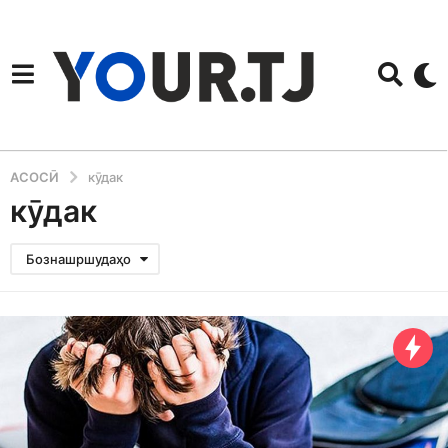
АСОСӢ
кӯдак
кӯдак
Бознашршудаҳо