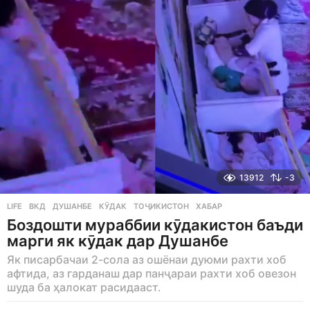
s
a
g
o
13912
-3
LIFE
ВКД
,
ДУШАНБЕ
,
КӮДАК
,
ТОҶИКИСТОН
,
ХАБАР
Боздошти мураббии кӯдакистон баъди
марги як кӯдак дар Душанбе
Як писарбачаи 2-сола аз ошёнаи дуюми рахти хоб
афтида, аз гарданаш дар панҷараи рахти хоб овезон
шуда ба ҳалокат расидааст.