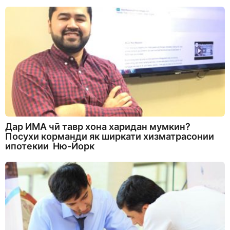
Дар ИМА чӣ тавр хона харидан мумкин?
Посухи корманди як ширкати хизматрасонии
ипотекии Ню-Йорк