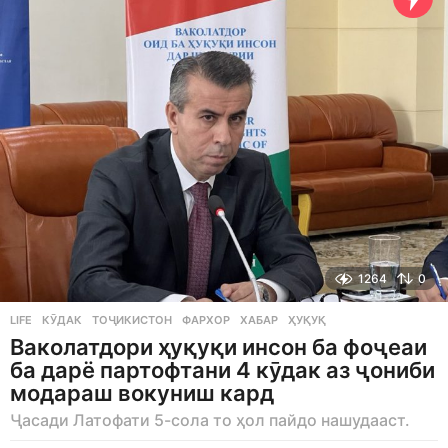
a
g
o
1264
0
LIFE
КӮДАК
,
ТОҶИКИСТОН
,
ФАРХОР
,
ХАБАР
,
ҲУҚУҚ
Ваколатдори ҳуқуқи инсон ба фоҷеаи
ба дарё партофтани 4 кӯдак аз ҷониби
модараш вокуниш кард
Ҷасади Латофати 5-сола то ҳол пайдо нашудааст.