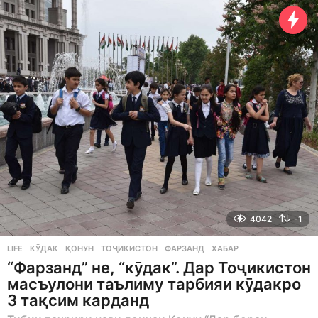
n
t
h
s
a
g
o
4042
-1
LIFE
КӮДАК
,
ҚОНУН
,
ТОҶИКИСТОН
,
ФАРЗАНД
,
ХАБАР
“Фарзанд” не, “кӯдак”. Дар Тоҷикистон
масъулони таълиму тарбияи кӯдакро
3 тақсим карданд