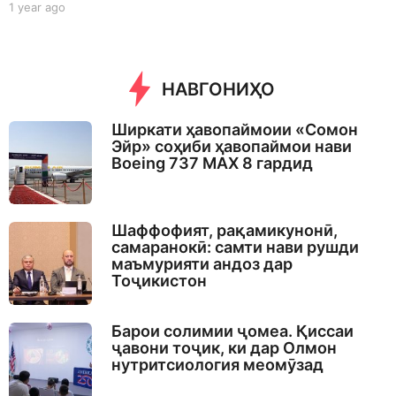
1 year ago
1
y
e
a
r
НАВГОНИҲО
a
g
o
Ширкати ҳавопаймоии «Сомон
Эйр» соҳиби ҳавопаймои нави
Boeing 737 MAX 8 гардид
Шаффофият, рақамикунонӣ,
самаранокӣ: самти нави рушди
маъмурияти андоз дар
Тоҷикистон
Барои солимии ҷомеа. Қиссаи
ҷавони тоҷик, ки дар Олмон
нутритсиология меомӯзад