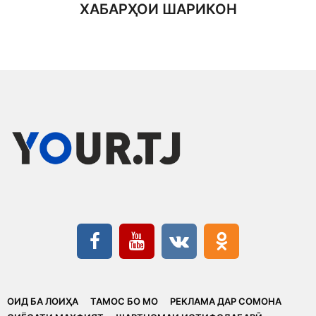
ХАБАРҲОИ ШАРИКОН
ОИД БА ЛОИҲА
ТАМОС БО МО
РЕКЛАМА ДАР СОМОНА