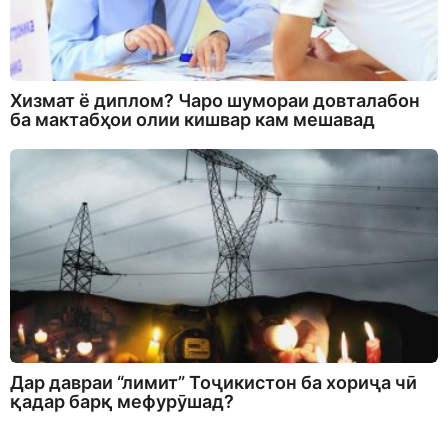
Хизмат ё диплом? Чаро шумораи довталабон
ба мактабҳои олии кишвар кам мешавад
Дар давраи “лимит” Тоҷикистон ба хориҷа чӣ
қадар барқ мефурӯшад?