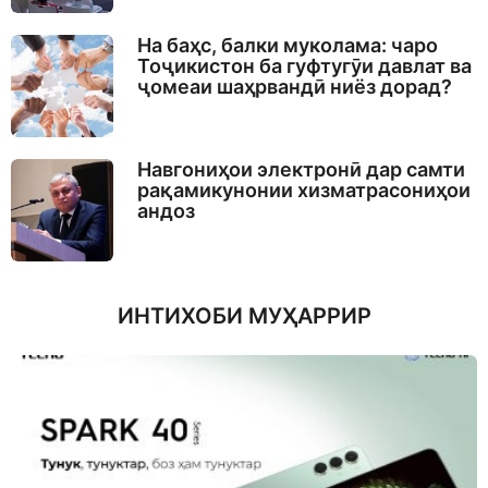
На баҳс, балки муколама: чаро
Тоҷикистон ба гуфтугӯи давлат ва
ҷомеаи шаҳрвандӣ ниёз дорад?
Навгониҳои электронӣ дар самти
рақамикунонии хизматрасониҳои
андоз
ИНТИХОБИ МУҲАРРИР