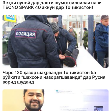
Зеҳни сунъӣ дар дасти шумо: силсилаи нави
TECNO SPARK 40 акнун дар Тоҷикистон!
Чаро 120 ҳазор шаҳрванди Тоҷикистон ба
рӯйхати “шахсони назоратшаванда” дар Русия
ворид шуданд