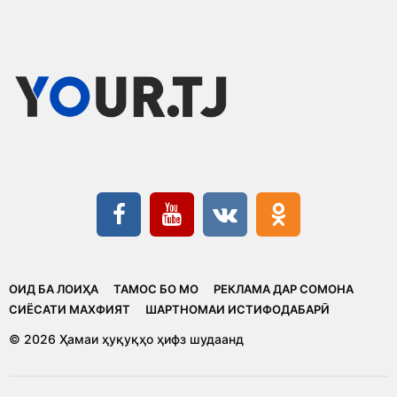
ОИД БА ЛОИҲА
ТАМОС БО МО
РЕКЛАМА ДАР СОМОНА
CИЁСАТИ МАХФИЯТ
ШАРТНОМАИ ИСТИФОДАБАРӢ
© 2026 Ҳамаи ҳуқуқҳо ҳифз шудаанд