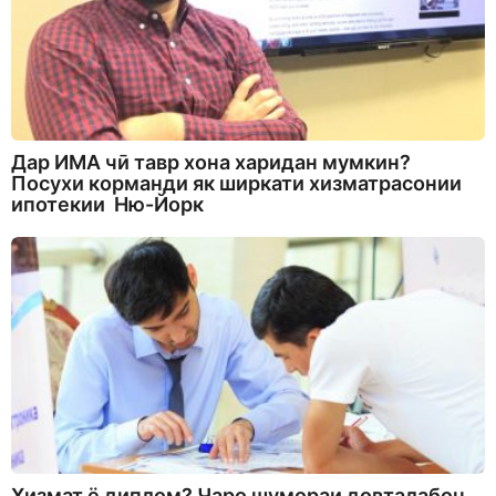
Дар ИМА чӣ тавр хона харидан мумкин?
Посухи корманди як ширкати хизматрасонии
ипотекии Ню-Йорк
Хизмат ё диплом? Чаро шумораи довталабон