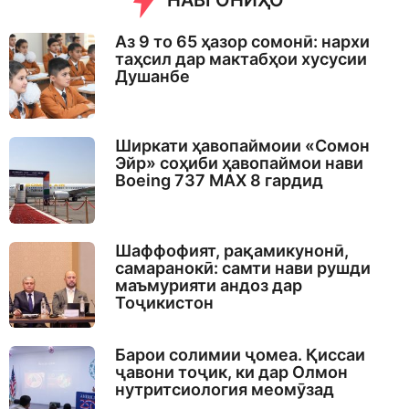
НАВГОНИҲО
g
o
Аз 9 то 65 ҳазор сомонӣ: нархи
таҳсил дар мактабҳои хусусии
Душанбе
Ширкати ҳавопаймоии «Сомон
Эйр» соҳиби ҳавопаймои нави
Boeing 737 MAX 8 гардид
Шаффофият, рақамикунонӣ,
самаранокӣ: самти нави рушди
маъмурияти андоз дар
Тоҷикистон
Барои солимии ҷомеа. Қиссаи
ҷавони тоҷик, ки дар Олмон
нутритсиология меомӯзад