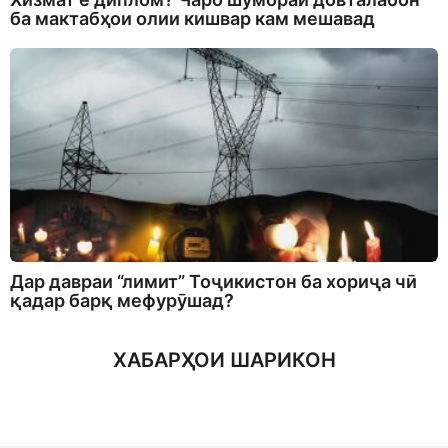
ба мактабҳои олии кишвар кам мешавад
Дар давраи “лимит” Тоҷикистон ба хориҷа чӣ
қадар барқ мефурӯшад?
ХАБАРҲОИ ШАРИКОН