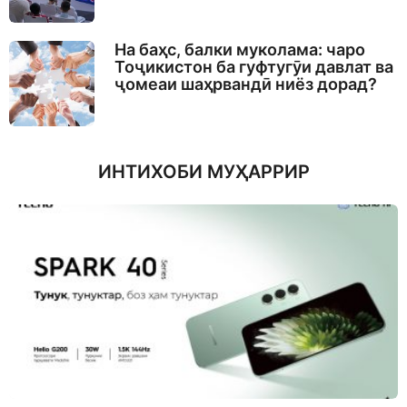
На баҳс, балки муколама: чаро
Тоҷикистон ба гуфтугӯи давлат ва
ҷомеаи шаҳрвандӣ ниёз дорад?
ИНТИХОБИ МУҲАРРИР