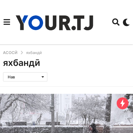
АСОСӢ
яхбандӣ
яхбандӣ
Нав