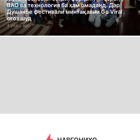
ВАО ва технология ба ҳам омаданд. Дар
Душанбе фестивали минтақавии Go Viral
оғоз шуд
4 years ago
4
y
e
a
r
s
a
g
o