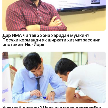
Дар ИМА чӣ тавр хона харидан мумкин?
Посухи корманди як ширкати хизматрасонии
ипотекии Ню-Йорк
Хизмат ё диплом? Чаро шумораи довталабон