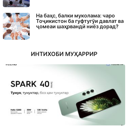
На баҳс, балки муколама: чаро
Тоҷикистон ба гуфтугӯи давлат ва
ҷомеаи шаҳрвандӣ ниёз дорад?
ИНТИХОБИ МУҲАРРИР