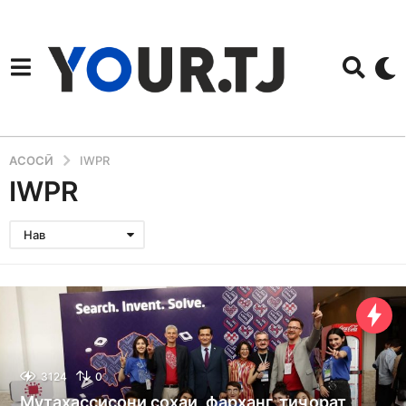
АСОСӢ
IWPR
IWPR
Нав
3124
0
Мутахассисони соҳаи, фарҳанг, тиҷорат,