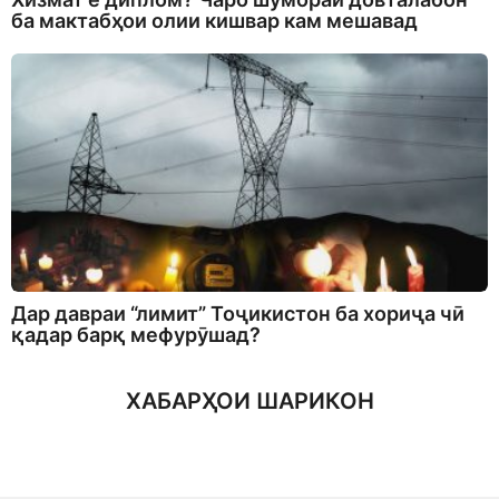
ба мактабҳои олии кишвар кам мешавад
Дар давраи “лимит” Тоҷикистон ба хориҷа чӣ
қадар барқ мефурӯшад?
ХАБАРҲОИ ШАРИКОН