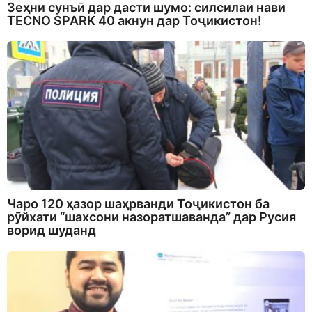
Зеҳни сунъӣ дар дасти шумо: силсилаи нави
TECNO SPARK 40 акнун дар Тоҷикистон!
Чаро 120 ҳазор шаҳрванди Тоҷикистон ба
рӯйхати “шахсони назоратшаванда” дар Русия
ворид шуданд