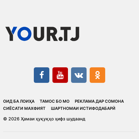
ОИД БА ЛОИҲА
ТАМОС БО МО
РЕКЛАМА ДАР СОМОНА
CИЁСАТИ МАХФИЯТ
ШАРТНОМАИ ИСТИФОДАБАРӢ
© 2026 Ҳамаи ҳуқуқҳо ҳифз шудаанд