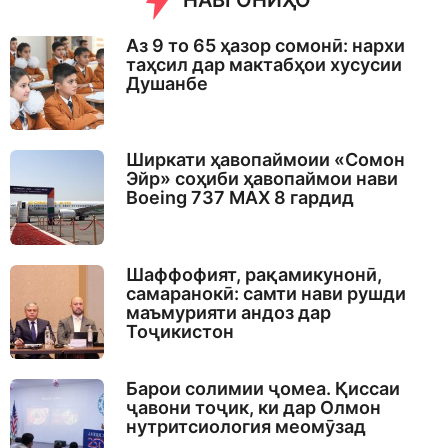
НАВГОНИҲО
Аз 9 то 65 ҳазор сомонӣ: нархи
таҳсил дар мактабҳои хусусии
Душанбе
Ширкати ҳавопаймоии «Сомон
Эйр» соҳиби ҳавопаймои нави
Boeing 737 MAX 8 гардид
Шаффофият, рақамикунонӣ,
самаранокӣ: самти нави рушди
маъмурияти андоз дар
Тоҷикистон
Барои солимии ҷомеа. Қиссаи
ҷавони тоҷик, ки дар Олмон
нутритсиология меомӯзад