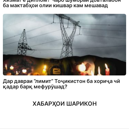
ба мактабҳои олии кишвар кам мешавад
Дар давраи “лимит” Тоҷикистон ба хориҷа чӣ
қадар барқ мефурӯшад?
ХАБАРҲОИ ШАРИКОН