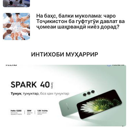
На баҳс, балки муколама: чаро
Тоҷикистон ба гуфтугӯи давлат ва
ҷомеаи шаҳрвандӣ ниёз дорад?
ИНТИХОБИ МУҲАРРИР