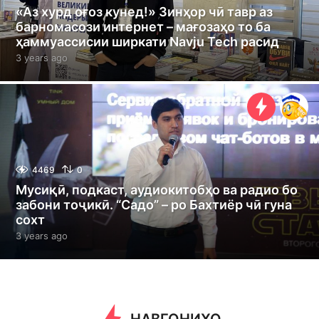
«Аз хурд оғоз кунед!» Зинҳор чӣ тавр аз
барномасози интернет – мағозаҳо то ба
ҳаммуассисии ширкати Navju Tech расид
3 years ago
3
y
e
a
r
s
a
g
o
4469
0
Мусиқӣ, подкаст, аудиокитобҳо ва радио бо
забони тоҷикӣ. “Садо” – ро Бахтиёр чӣ гуна
сохт
3 years ago
3
y
e
a
r
s
a