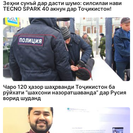
Зеҳни сунъӣ дар дасти шумо: силсилаи нави
TECNO SPARK 40 акнун дар Тоҷикистон!
Чаро 120 ҳазор шаҳрванди Тоҷикистон ба
рӯйхати “шахсони назоратшаванда” дар Русия
ворид шуданд