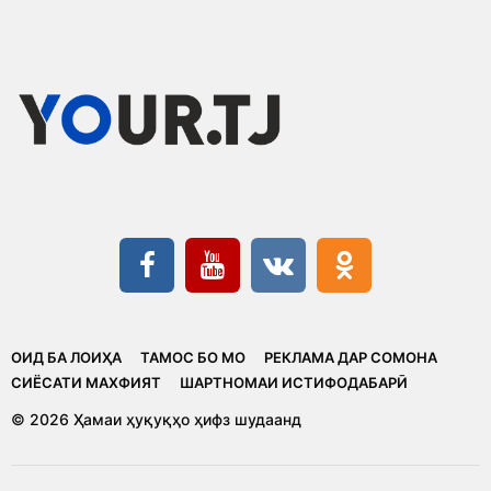
ОИД БА ЛОИҲА
ТАМОС БО МО
РЕКЛАМА ДАР СОМОНА
CИЁСАТИ МАХФИЯТ
ШАРТНОМАИ ИСТИФОДАБАРӢ
© 2026 Ҳамаи ҳуқуқҳо ҳифз шудаанд