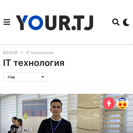
АСОСӢ
IT технология
IT технология
Нав
5101
1