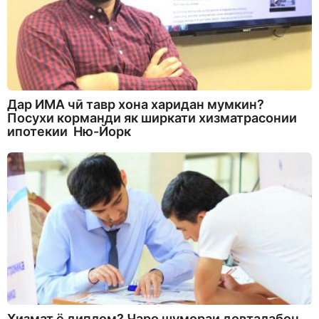
Дар ИМА чӣ тавр хона харидан мумкин?
Посухи корманди як ширкати хизматрасонии
ипотекии Ню-Йорк
Хизмат ё диплом? Чаро шумораи довталабон