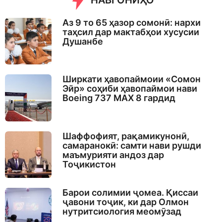
НАВГОНИҲО
g
o
Аз 9 то 65 ҳазор сомонӣ: нархи
таҳсил дар мактабҳои хусусии
Душанбе
Ширкати ҳавопаймоии «Сомон
Эйр» соҳиби ҳавопаймои нави
Boeing 737 MAX 8 гардид
Шаффофият, рақамикунонӣ,
самаранокӣ: самти нави рушди
маъмурияти андоз дар
Тоҷикистон
Барои солимии ҷомеа. Қиссаи
ҷавони тоҷик, ки дар Олмон
нутритсиология меомӯзад