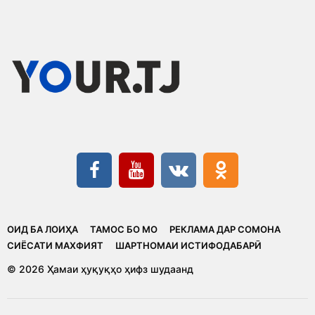
ОИД БА ЛОИҲА
ТАМОС БО МО
РЕКЛАМА ДАР СОМОНА
CИЁСАТИ МАХФИЯТ
ШАРТНОМАИ ИСТИФОДАБАРӢ
© 2026 Ҳамаи ҳуқуқҳо ҳифз шудаанд