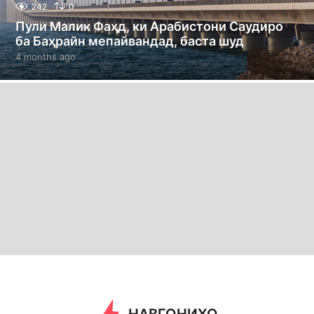
242
0
Пули Малик Фаҳд, ки Арабистони Саудиро
ба Баҳрайн мепайвандад, баста шуд
4 months ago
4
m
o
n
t
h
s
a
g
o