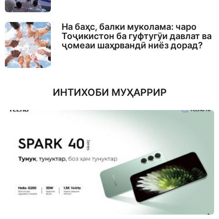
На баҳс, балки муколама: чаро
Тоҷикистон ба гуфтугӯи давлат ва
ҷомеаи шаҳрвандӣ ниёз дорад?
ИНТИХОБИ МУҲАРРИР