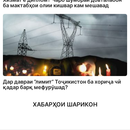
ба мактабҳои олии кишвар кам мешавад
Дар давраи “лимит” Тоҷикистон ба хориҷа чӣ
қадар барқ мефурӯшад?
ХАБАРҲОИ ШАРИКОН