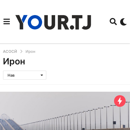
АСОСӢ
Ирон
Ирон
Нав