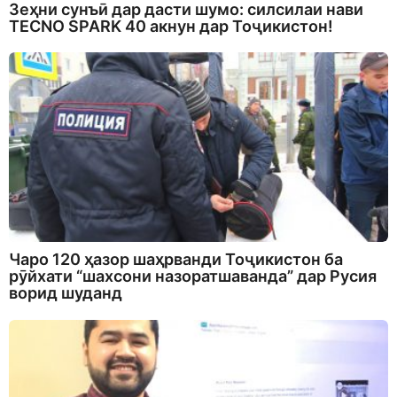
Зеҳни сунъӣ дар дасти шумо: силсилаи нави
TECNO SPARK 40 акнун дар Тоҷикистон!
Чаро 120 ҳазор шаҳрванди Тоҷикистон ба
рӯйхати “шахсони назоратшаванда” дар Русия
ворид шуданд