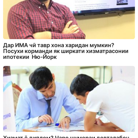
Дар ИМА чӣ тавр хона харидан мумкин?
Посухи корманди як ширкати хизматрасонии
ипотекии Ню-Йорк
Хизмат ё диплом? Чаро шумораи довталабон