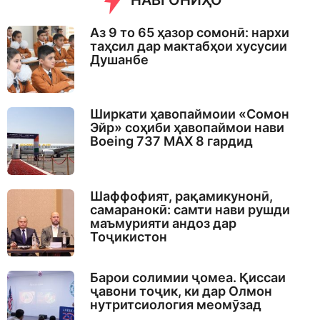
НАВГОНИҲО
Аз 9 то 65 ҳазор сомонӣ: нархи
таҳсил дар мактабҳои хусусии
Душанбе
Ширкати ҳавопаймоии «Сомон
Эйр» соҳиби ҳавопаймои нави
Boeing 737 MAX 8 гардид
Шаффофият, рақамикунонӣ,
самаранокӣ: самти нави рушди
маъмурияти андоз дар
Тоҷикистон
Барои солимии ҷомеа. Қиссаи
ҷавони тоҷик, ки дар Олмон
нутритсиология меомӯзад