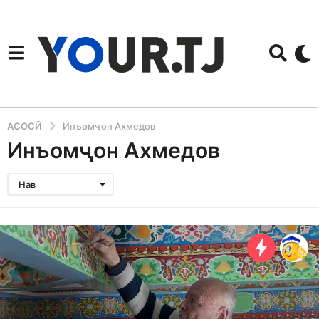
АСОСӢ
Инъомҷон Ахмедов
Инъомҷон Ахмедов
Нав