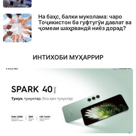
На баҳс, балки муколама: чаро
Тоҷикистон ба гуфтугӯи давлат ва
ҷомеаи шаҳрвандӣ ниёз дорад?
ИНТИХОБИ МУҲАРРИР