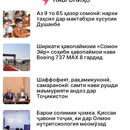
НАВГОНИҲО
Аз 9 то 65 ҳазор сомонӣ: нархи
таҳсил дар мактабҳои хусусии
Душанбе
Ширкати ҳавопаймоии «Сомон
Эйр» соҳиби ҳавопаймои нави
Boeing 737 MAX 8 гардид
Шаффофият, рақамикунонӣ,
самаранокӣ: самти нави рушди
маъмурияти андоз дар
Тоҷикистон
Барои солимии ҷомеа. Қиссаи
ҷавони тоҷик, ки дар Олмон
нутритсиология меомӯзад