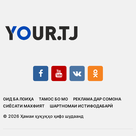
ОИД БА ЛОИҲА
ТАМОС БО МО
РЕКЛАМА ДАР СОМОНА
CИЁСАТИ МАХФИЯТ
ШАРТНОМАИ ИСТИФОДАБАРӢ
© 2026 Ҳамаи ҳуқуқҳо ҳифз шудаанд