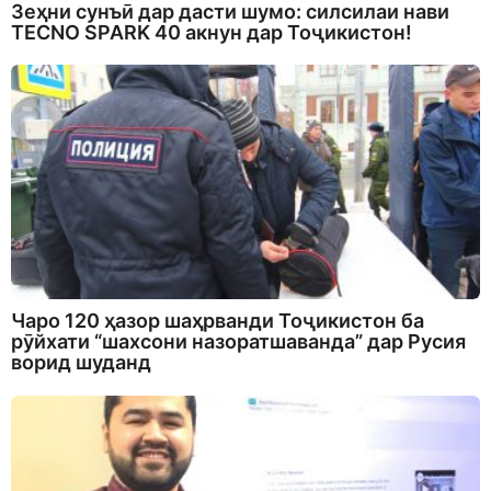
Зеҳни сунъӣ дар дасти шумо: силсилаи нави
TECNO SPARK 40 акнун дар Тоҷикистон!
Чаро 120 ҳазор шаҳрванди Тоҷикистон ба
рӯйхати “шахсони назоратшаванда” дар Русия
ворид шуданд