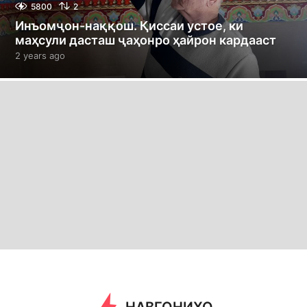
5800
2
Инъомҷон-наққош. Қиссаи устое, ки
маҳсули дасташ ҷаҳонро ҳайрон кардааст
2 years ago
2
y
e
a
r
s
a
g
o