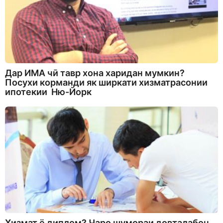
Дар ИМА чӣ тавр хона харидан мумкин?
Посухи корманди як ширкати хизматрасонии
ипотекии Ню-Йорк
Хизмат ё диплом? Чаро шумораи довталабон