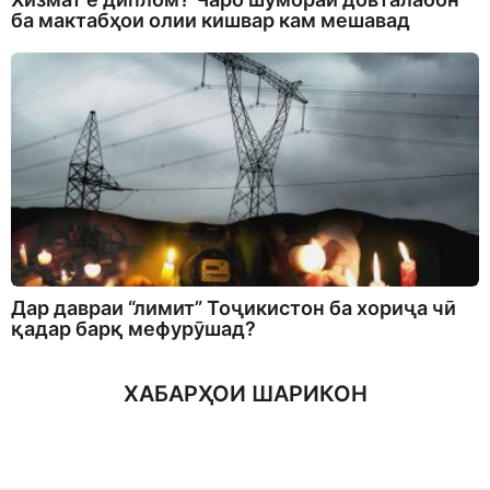
ба мактабҳои олии кишвар кам мешавад
Дар давраи “лимит” Тоҷикистон ба хориҷа чӣ
қадар барқ мефурӯшад?
ХАБАРҲОИ ШАРИКОН