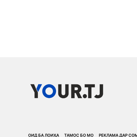
ОИД БА ЛОИҲА
ТАМОС БО МО
РЕКЛАМА ДАР СО