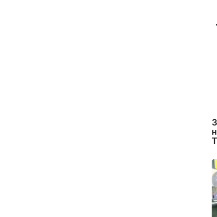
З
н
Т