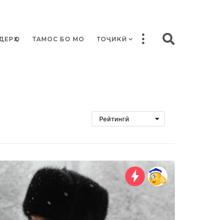
ДЕРҲО
ТАМОС БО МО
ТОҶИКӢ
Рейтингӣ