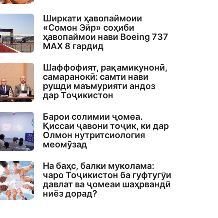
Ширкати ҳавопаймоии
«Сомон Эйр» соҳиби
ҳавопаймои нави Boeing 737
MAX 8 гардид
Шаффофият, рақамикунонӣ,
самаранокӣ: самти нави
рушди маъмурияти андоз
дар Тоҷикистон
Барои солимии ҷомеа.
Қиссаи ҷавони тоҷик, ки дар
Олмон нутритсиология
меомӯзад
На баҳс, балки муколама:
чаро Тоҷикистон ба гуфтугӯи
давлат ва ҷомеаи шаҳрвандӣ
ниёз дорад?