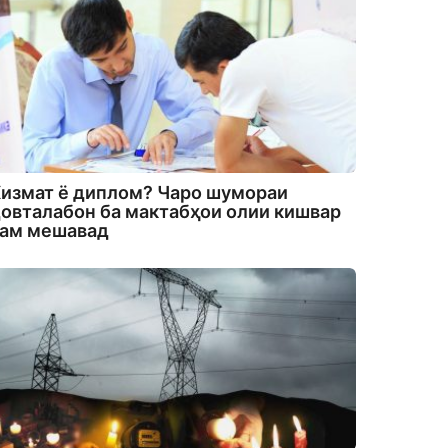
измат ё диплом? Чаро шумораи
овталабон ба мактабҳои олии кишвар
кам мешавад