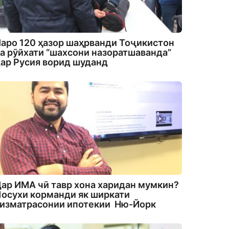
аро 120 ҳазор шаҳрванди Тоҷикистон
а рӯйхати “шахсони назоратшаванда”
ар Русия ворид шуданд
ар ИМА чӣ тавр хона харидан мумкин?
осухи корманди як ширкати
изматрасонии ипотекии Ню-Йорк