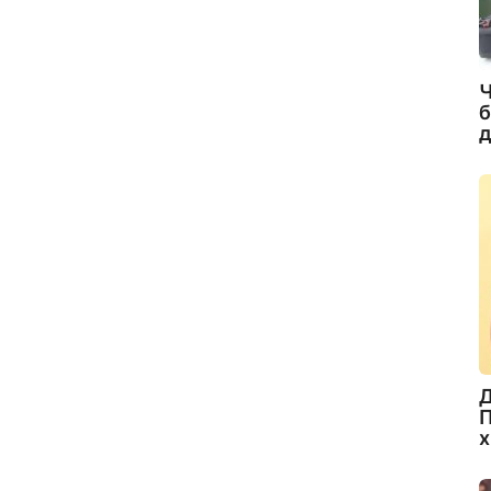
Ч
б
д
Д
П
х