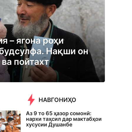
я – ягона роҳи
будсулфа. Нақши он
 ва пойтахт
НАВГОНИҲО
Аз 9 то 65 ҳазор сомонӣ:
нархи таҳсил дар мактабҳои
хусусии Душанбе