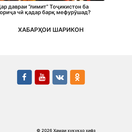
ар давраи “лимит” Тоҷикистон ба
ориҷа чӣ қадар барқ мефурӯшад?
ХАБАРҲОИ ШАРИКОН
© 2026 Ҳамаи ҳуқуқҳо ҳифз