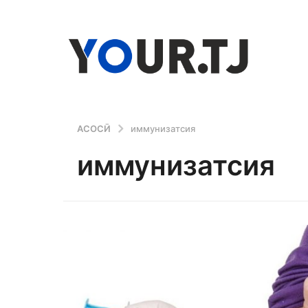
АСОСӢ
иммунизатсия
иммунизатсия