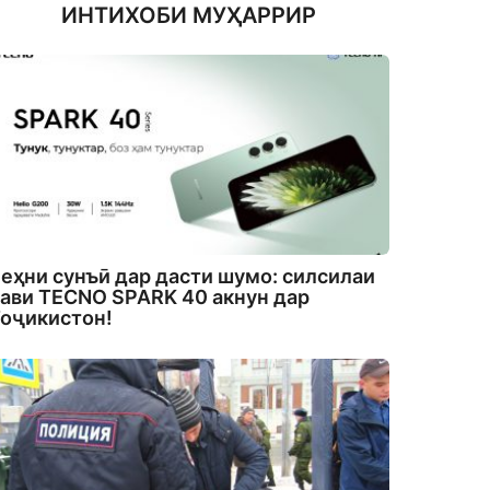
ИНТИХОБИ МУҲАРРИР
еҳни сунъӣ дар дасти шумо: силсилаи
ави TECNO SPARK 40 акнун дар
оҷикистон!