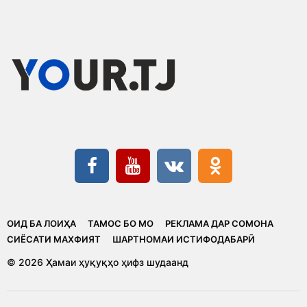
ОИД БА ЛОИҲА
ТАМОС БО МО
РЕКЛАМА ДАР СОМОНА
CИЁСАТИ МАХФИЯТ
ШАРТНОМАИ ИСТИФОДАБАРӢ
© 2026 Ҳамаи ҳуқуқҳо ҳифз шудаанд