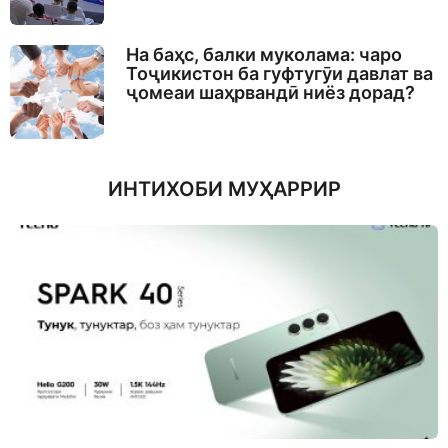
На баҳс, балки муколама: чаро
Тоҷикистон ба гуфтугӯи давлат ва
ҷомеаи шаҳрвандӣ ниёз дорад?
ИНТИХОБИ МУҲАРРИР