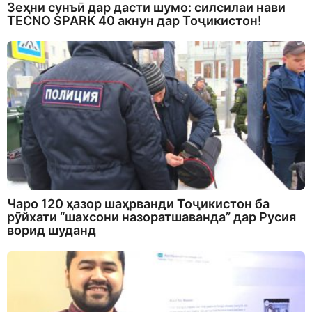
Зеҳни сунъӣ дар дасти шумо: силсилаи нави
TECNO SPARK 40 акнун дар Тоҷикистон!
Чаро 120 ҳазор шаҳрванди Тоҷикистон ба
рӯйхати “шахсони назоратшаванда” дар Русия
ворид шуданд