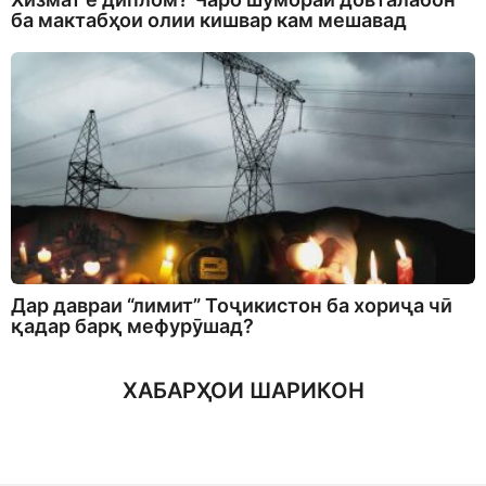
ба мактабҳои олии кишвар кам мешавад
Дар давраи “лимит” Тоҷикистон ба хориҷа чӣ
қадар барқ мефурӯшад?
ХАБАРҲОИ ШАРИКОН