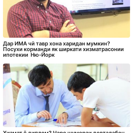
Дар ИМА чӣ тавр хона харидан мумкин?
Посухи корманди як ширкати хизматрасонии
ипотекии Ню-Йорк
Хизмат ё диплом? Чаро шумораи довталабон