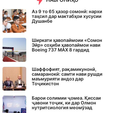
НАВГОНИҲО
Аз 9 то 65 ҳазор сомонӣ: нархи
таҳсил дар мактабҳои хусусии
Душанбе
Ширкати ҳавопаймоии «Сомон
Эйр» соҳиби ҳавопаймои нави
Boeing 737 MAX 8 гардид
Шаффофият, рақамикунонӣ,
самаранокӣ: самти нави рушди
маъмурияти андоз дар
Тоҷикистон
Барои солимии ҷомеа. Қиссаи
ҷавони тоҷик, ки дар Олмон
нутритсиология меомӯзад