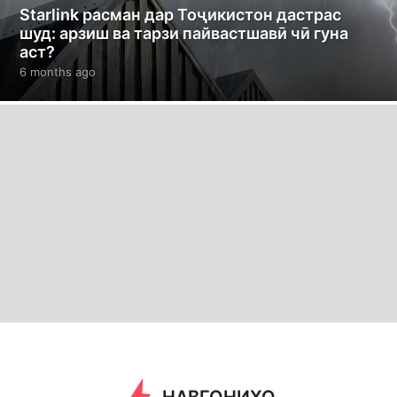
Starlink расман дар Тоҷикистон дастрас
шуд: арзиш ва тарзи пайвастшавӣ чӣ гуна
аст?
6 months ago
6
m
o
n
t
h
s
a
g
o