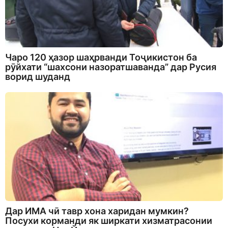
Чаро 120 ҳазор шаҳрванди Тоҷикистон ба
рӯйхати “шахсони назоратшаванда” дар Русия
ворид шуданд
Дар ИМА чӣ тавр хона харидан мумкин?
Посухи корманди як ширкати хизматрасонии