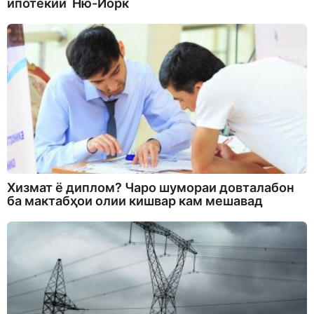
ипотекии Ню-Йорк
Хизмат ё диплом? Чаро шумораи довталабон
ба мактабҳои олии кишвар кам мешавад