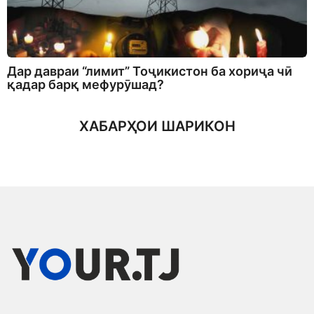
Дар давраи “лимит” Тоҷикистон ба хориҷа чӣ
қадар барқ мефурӯшад?
ХАБАРҲОИ ШАРИКОН