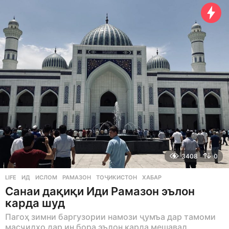
a
r
s
a
g
o
3408
0
LIFE
ИД
,
ИСЛОМ
,
РАМАЗОН
,
ТОҶИКИСТОН
,
ХАБАР
Санаи дақиқи Иди Рамазон эълон
карда шуд
Пагоҳ зимни баргузории намози ҷумъа дар тамоми
масҷидҳо дар ин бора эълон карда мешавад.