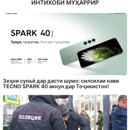
ИНТИХОБИ МУҲАРРИР
Зеҳни сунъӣ дар дасти шумо: силсилаи нави
TECNO SPARK 40 акнун дар Тоҷикистон!