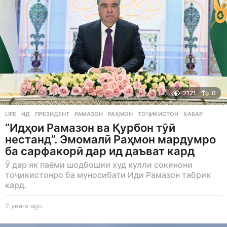
2121
0
LIFE
ИД
,
ПРЕЗИДЕНТ
,
РАМАЗОН
,
РАҲМОН
,
ТОҶИКИСТОН
,
ХАБАР
“Идҳои Рамазон ва Қурбон тӯй
нестанд”. Эмомалӣ Раҳмон мардумро
ба сарфакорӣ дар ид даъват кард
Ӯ дар як паёми шодбошии худ кулли сокинони
тоҷикистонро ба муносибати Иди Рамазон табрик
кард.
2 years ago
2
y
e