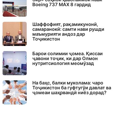
Boeing 737 MAX 8 гардид
Шаффофият, рақамикунонӣ,
самаранокӣ: самти нави рушди
маъмурияти андоз дар
Тоҷикистон
Барои солимии ҷомеа. Қиссаи
ҷавони тоҷик, ки дар Олмон
нутритсиология меомӯзад
На баҳс, балки муколама: чаро
Тоҷикистон ба гуфтугӯи давлат ва
ҷомеаи шаҳрвандӣ ниёз дорад?