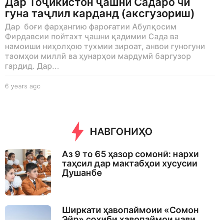
Дар Тоҷикистон ҷашни Садаро чӣ
гуна таҷлил карданд (аксгузориш)
Дар боғи фарҳангию фароғатии Абулқосим
Фирдавсии пойтахт ҷашни қадимии Сада ва
намоиши ниҳолҳою тухмии зироат, анвои гуногуни
таомҳои миллӣ ва ҳунарҳои мардумӣ баргузор
гардид. Дар...
6 years ago
6
y
e
a
r
НАВГОНИҲО
s
a
g
Аз 9 то 65 ҳазор сомонӣ: нархи
o
таҳсил дар мактабҳои хусусии
Душанбе
Ширкати ҳавопаймоии «Сомон
Эйр» соҳиби ҳавопаймои нави