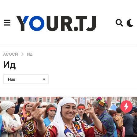
АСОСӢ
Ид
Ид
Нав