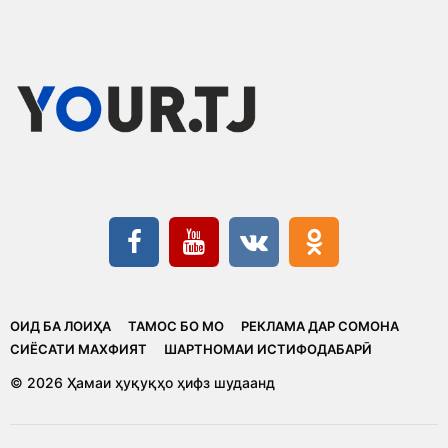
ОИД БА ЛОИҲА
ТАМОС БО МО
РЕКЛАМА ДАР СОМОНА
CИЁСАТИ МАХФИЯТ
ШАРТНОМАИ ИСТИФОДАБАРӢ
© 2026 Ҳамаи ҳуқуқҳо ҳифз шудаанд