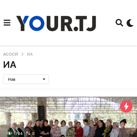
АСОСӢ
ИА
ИА
Нав
1764
0