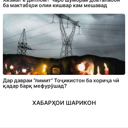
ба мактабҳои олии кишвар кам мешавад
Дар давраи “лимит” Тоҷикистон ба хориҷа чӣ
қадар барқ мефурӯшад?
ХАБАРҲОИ ШАРИКОН