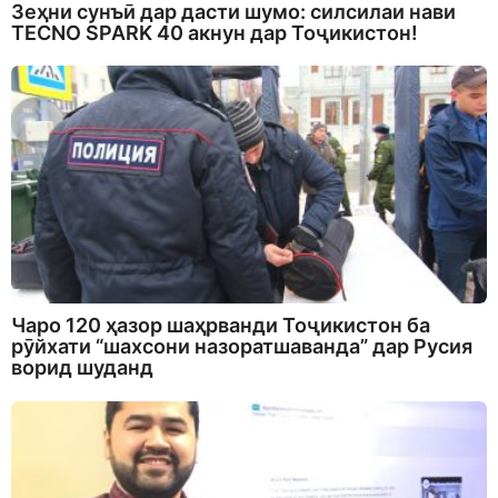
Зеҳни сунъӣ дар дасти шумо: силсилаи нави
TECNO SPARK 40 акнун дар Тоҷикистон!
Чаро 120 ҳазор шаҳрванди Тоҷикистон ба
рӯйхати “шахсони назоратшаванда” дар Русия
ворид шуданд