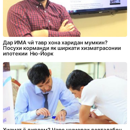
Дар ИМА чӣ тавр хона харидан мумкин?
Посухи корманди як ширкати хизматрасонии
ипотекии Ню-Йорк
Хизмат ё диплом? Чаро шумораи довталабон