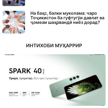
На баҳс, балки муколама: чаро
Тоҷикистон ба гуфтугӯи давлат ва
ҷомеаи шаҳрвандӣ ниёз дорад?
ИНТИХОБИ МУҲАРРИР