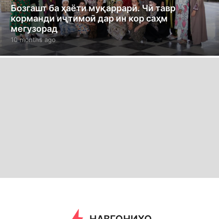
Бозгашт ба ҳаёти муқаррарӣ. Чӣ тавр
корманди иҷтимоӣ дар ин кор саҳм
мегузорад
10 months ago
1
0
m
o
n
t
h
s
a
g
o