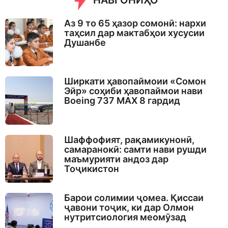
НАВГОНИҲО
Аз 9 то 65 ҳазор сомонӣ: нархи
таҳсил дар мактабҳои хусусии
Душанбе
Ширкати ҳавопаймоии «Сомон
Эйр» соҳиби ҳавопаймои нави
Boeing 737 MAX 8 гардид
Шаффофият, рақамикунонӣ,
самаранокӣ: самти нави рушди
маъмурияти андоз дар
Тоҷикистон
Барои солимии ҷомеа. Қиссаи
ҷавони тоҷик, ки дар Олмон
нутритсиология меомӯзад