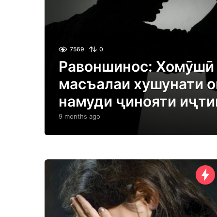
7569
0
Равоншинос: Хомӯшӣ
масъалаи хушунати о
намуди ҷинояти иҷти
9 months ago
9
m
o
n
t
h
s
a
g
o