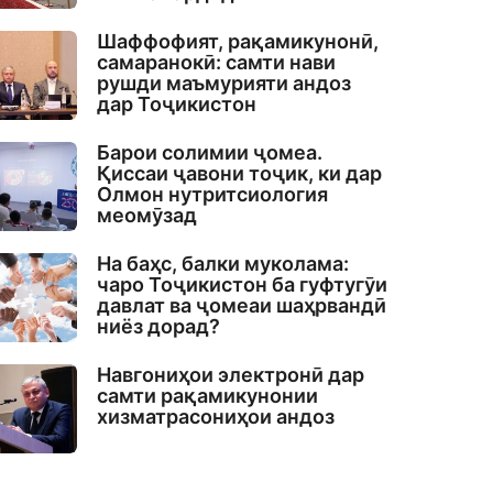
Шаффофият, рақамикунонӣ,
самаранокӣ: самти нави
рушди маъмурияти андоз
дар Тоҷикистон
Барои солимии ҷомеа.
Қиссаи ҷавони тоҷик, ки дар
Олмон нутритсиология
меомӯзад
На баҳс, балки муколама:
чаро Тоҷикистон ба гуфтугӯи
давлат ва ҷомеаи шаҳрвандӣ
ниёз дорад?
Навгониҳои электронӣ дар
самти рақамикунонии
хизматрасониҳои андоз