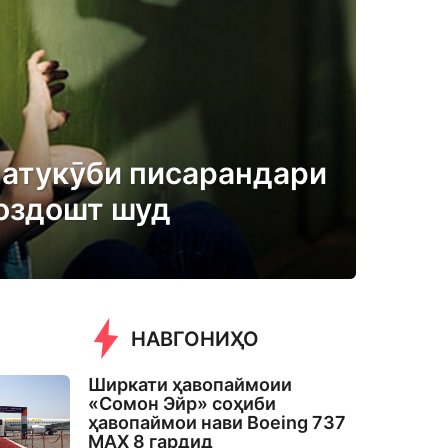
латукӯби писарандари
оздошт шуд
НАВГОНИҲО
Ширкати ҳавопаймоии
«Сомон Эйр» соҳиби
ҳавопаймои нави Boeing 737
MAX 8 гардид