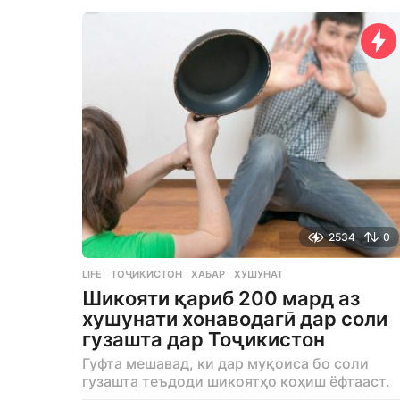
e
a
r
s
a
g
o
2534
0
LIFE
ТОҶИКИСТОН
,
ХАБАР
,
ХУШУНАТ
Шикояти қариб 200 мард аз
хушунати хонаводагӣ дар соли
гузашта дар Тоҷикистон
Гуфта мешавад, ки дар муқоиса бо соли
гузашта теъдоди шикоятҳо коҳиш ёфтааст.