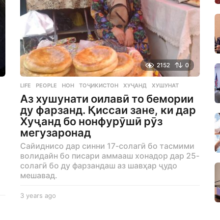
2152
0
LIFE
,
PEOPLE
НОН
,
ТОҶИКИСТОН
,
ХУҶАНД
,
ХУШУНАТ
Аз хушунати оилавӣ то бемории
ду фарзанд. Қиссаи зане, ки дар
Хуҷанд бо нонфурӯшӣ рӯз
мегузаронад
Сайиднисо дар синни 17-солагӣ бо тасмими
волидайн бо писари аммааш хонадор дар 25-
солагӣ бо ду фарзандаш аз шавҳар ҷудо
мешавад.
3 years ago
3
y
e