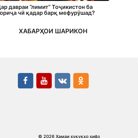
ар давраи “лимит” Тоҷикистон ба
ориҷа чӣ қадар барқ мефурӯшад?
ХАБАРҲОИ ШАРИКОН
© 2026 Ҳамаи ҳуқуқҳо ҳифз