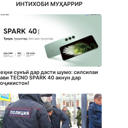
ИНТИХОБИ МУҲАРРИР
еҳни сунъӣ дар дасти шумо: силсилаи
ави TECNO SPARK 40 акнун дар
оҷикистон!