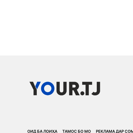
ОИД БА ЛОИҲА
ТАМОС БО МО
РЕКЛАМА ДАР СО