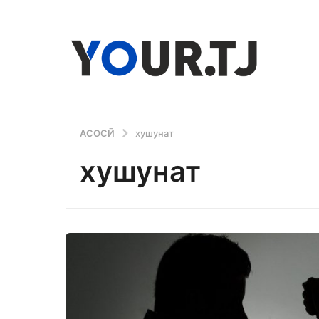
АСОСӢ
хушунат
хушунат