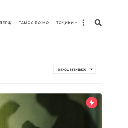
ДЕРҲО
ТАМОС БО МО
ТОҶИКӢ
Баҳсшавандаҳо