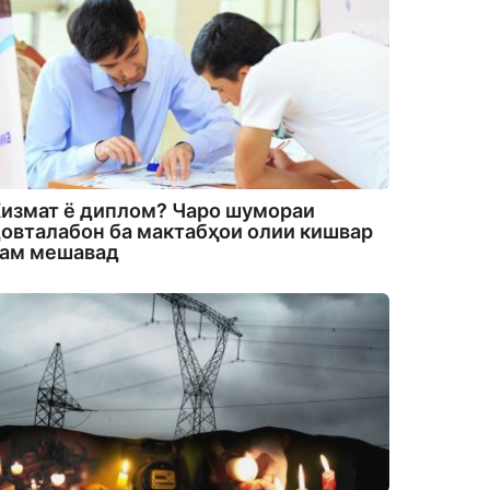
измат ё диплом? Чаро шумораи
овталабон ба мактабҳои олии кишвар
кам мешавад