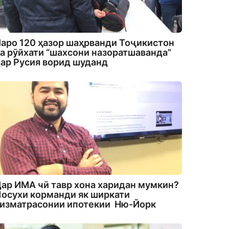
аро 120 ҳазор шаҳрванди Тоҷикистон
а рӯйхати “шахсони назоратшаванда”
ар Русия ворид шуданд
ар ИМА чӣ тавр хона харидан мумкин?
осухи корманди як ширкати
изматрасонии ипотекии Ню-Йорк