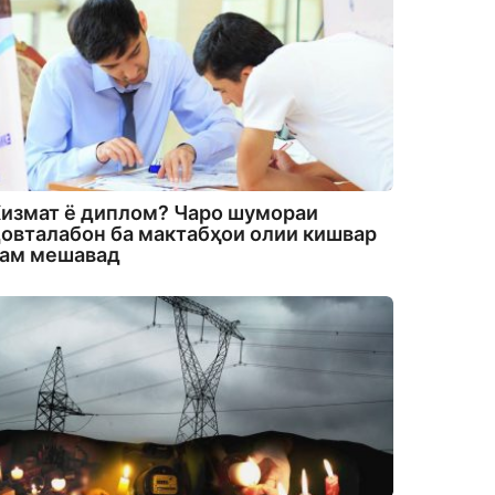
измат ё диплом? Чаро шумораи
овталабон ба мактабҳои олии кишвар
кам мешавад