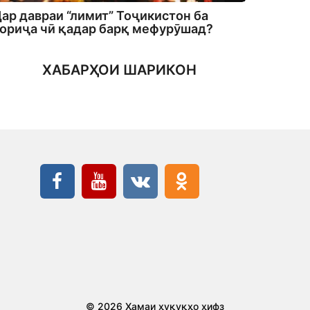
ар давраи “лимит” Тоҷикистон ба
ориҷа чӣ қадар барқ мефурӯшад?
ХАБАРҲОИ ШАРИКОН
© 2026 Ҳамаи ҳуқуқҳо ҳифз