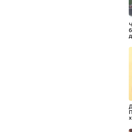
Ч
б
д
Д
П
х