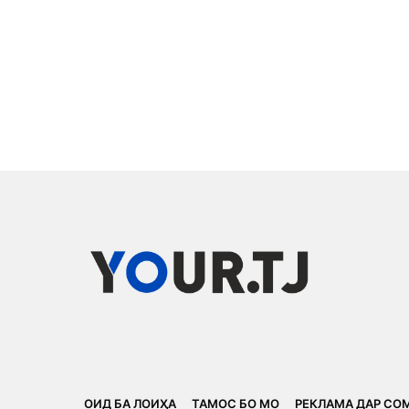
ОИД БА ЛОИҲА
ТАМОС БО МО
РЕКЛАМА ДАР СО