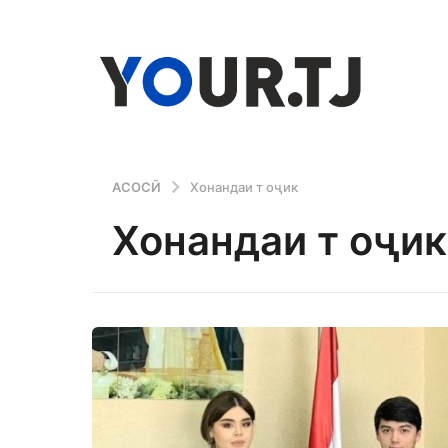
АСОСӢ
Хонандаи т оҷик
Хонандаи т оҷик