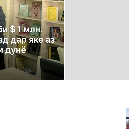
и $ 1 млн.
ад дар яке аз
и дунё