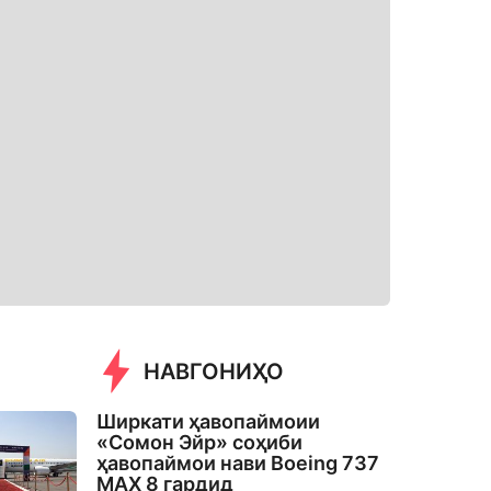
НАВГОНИҲО
Ширкати ҳавопаймоии
«Сомон Эйр» соҳиби
ҳавопаймои нави Boeing 737
MAX 8 гардид