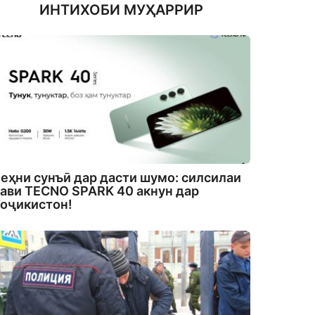
ИНТИХОБИ МУҲАРРИР
еҳни сунъӣ дар дасти шумо: силсилаи
ави TECNO SPARK 40 акнун дар
оҷикистон!