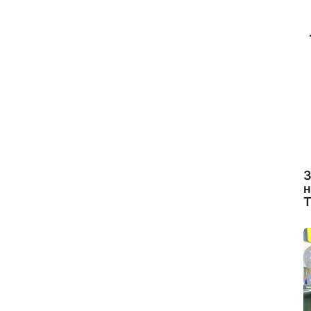
З
н
Т