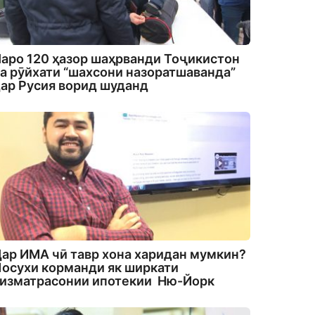
аро 120 ҳазор шаҳрванди Тоҷикистон
а рӯйхати “шахсони назоратшаванда”
ар Русия ворид шуданд
ар ИМА чӣ тавр хона харидан мумкин?
осухи корманди як ширкати
изматрасонии ипотекии Ню-Йорк