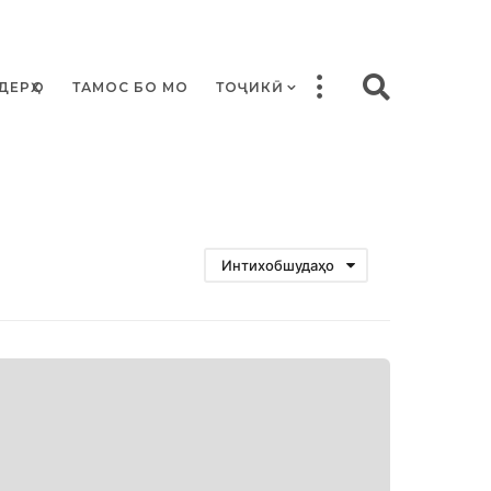
ДЕРҲО
ТАМОС БО МО
ТОҶИКӢ
Интихобшудаҳо