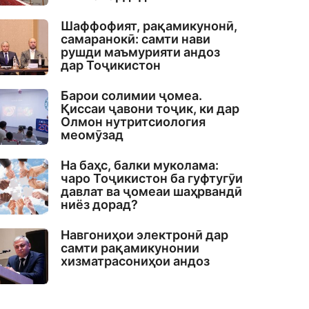
Шаффофият, рақамикунонӣ,
самаранокӣ: самти нави
рушди маъмурияти андоз
дар Тоҷикистон
Барои солимии ҷомеа.
Қиссаи ҷавони тоҷик, ки дар
Олмон нутритсиология
меомӯзад
На баҳс, балки муколама:
чаро Тоҷикистон ба гуфтугӯи
давлат ва ҷомеаи шаҳрвандӣ
ниёз дорад?
Навгониҳои электронӣ дар
самти рақамикунонии
хизматрасониҳои андоз