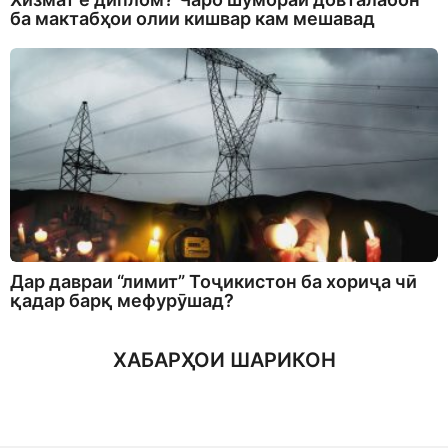
ба мактабҳои олии кишвар кам мешавад
Дар давраи “лимит” Тоҷикистон ба хориҷа чӣ
қадар барқ мефурӯшад?
ХАБАРҲОИ ШАРИКОН