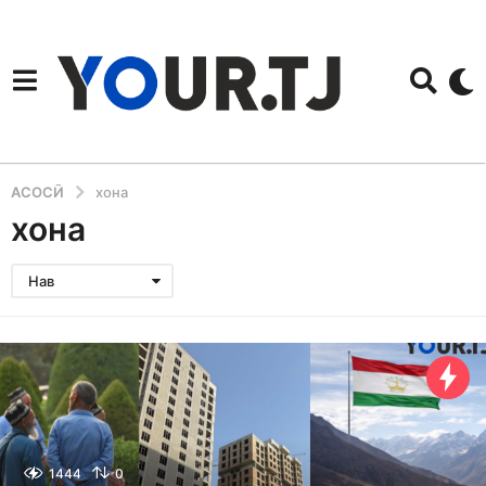
АСОСӢ
хона
хона
Нав
1444
0