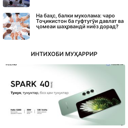
На баҳс, балки муколама: чаро
Тоҷикистон ба гуфтугӯи давлат ва
ҷомеаи шаҳрвандӣ ниёз дорад?
ИНТИХОБИ МУҲАРРИР