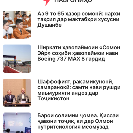
НАВГОНИҲО
g
o
Аз 9 то 65 ҳазор сомонӣ: нархи
таҳсил дар мактабҳои хусусии
Душанбе
Ширкати ҳавопаймоии «Сомон
Эйр» соҳиби ҳавопаймои нави
Boeing 737 MAX 8 гардид
Шаффофият, рақамикунонӣ,
самаранокӣ: самти нави рушди
маъмурияти андоз дар
Тоҷикистон
Барои солимии ҷомеа. Қиссаи
ҷавони тоҷик, ки дар Олмон
нутритсиология меомӯзад