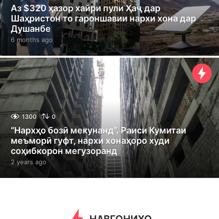
Аз $320 ҳазор хайри пули Ҳаҷ дар
Шаҳристон то гароншавии нархи хона дар
Душанбе
6 months ago
6
m
o
n
t
h
s
a
g
1300
0
o
“Нархҳо бозӣ мекунанд”. Раиси Кумитаи
меъморӣ гуфт, нархи хонаҳоро худи
соҳибкорон мегузоранд
2 years ago
2
y
e
a
r
s
a