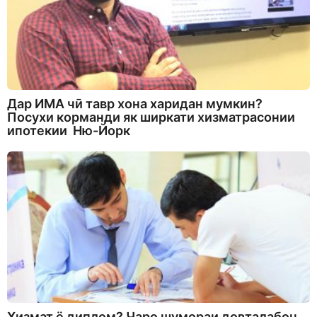
Дар ИМА чӣ тавр хона харидан мумкин?
Посухи корманди як ширкати хизматрасонии
ипотекии Ню-Йорк
Хизмат ё диплом? Чаро шумораи довталабон