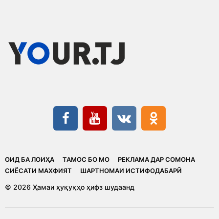
ОИД БА ЛОИҲА
ТАМОС БО МО
РЕКЛАМА ДАР СОМОНА
CИЁСАТИ МАХФИЯТ
ШАРТНОМАИ ИСТИФОДАБАРӢ
© 2026 Ҳамаи ҳуқуқҳо ҳифз шудаанд