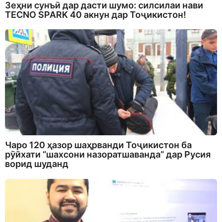
Зеҳни сунъӣ дар дасти шумо: силсилаи нави
TECNO SPARK 40 акнун дар Тоҷикистон!
Чаро 120 ҳазор шаҳрванди Тоҷикистон ба
рӯйхати “шахсони назоратшаванда” дар Русия
ворид шуданд