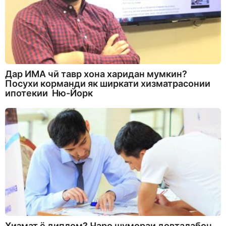
Дар ИМА чӣ тавр хона харидан мумкин?
Посухи корманди як ширкати хизматрасонии
ипотекии Ню-Йорк
Хизмат ё диплом? Чаро шумораи довталабон