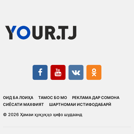
ОИД БА ЛОИҲА
ТАМОС БО МО
РЕКЛАМА ДАР СОМОНА
CИЁСАТИ МАХФИЯТ
ШАРТНОМАИ ИСТИФОДАБАРӢ
© 2026 Ҳамаи ҳуқуқҳо ҳифз шудаанд