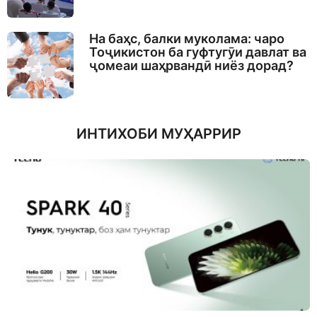
На баҳс, балки муколама: чаро
Тоҷикистон ба гуфтугӯи давлат ва
ҷомеаи шаҳрвандӣ ниёз дорад?
ИНТИХОБИ МУҲАРРИР