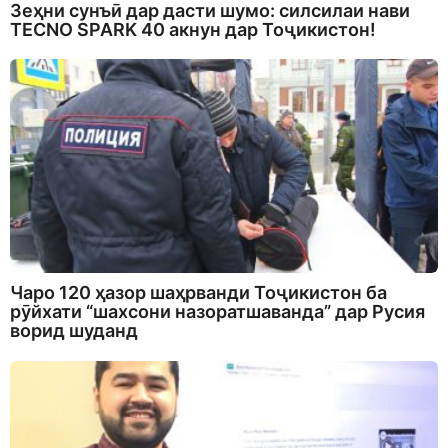
Зеҳни сунъӣ дар дасти шумо: силсилаи нави
TECNO SPARK 40 акнун дар Тоҷикистон!
Чаро 120 ҳазор шаҳрванди Тоҷикистон ба
рӯйхати “шахсони назоратшаванда” дар Русия
ворид шуданд