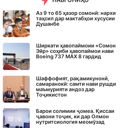
НАВГОНИҲО
Аз 9 то 65 ҳазор сомонӣ: нархи
таҳсил дар мактабҳои хусусии
Душанбе
Ширкати ҳавопаймоии «Сомон
Эйр» соҳиби ҳавопаймои нави
Boeing 737 MAX 8 гардид
Шаффофият, рақамикунонӣ,
самаранокӣ: самти нави рушди
маъмурияти андоз дар
Тоҷикистон
Барои солимии ҷомеа. Қиссаи
ҷавони тоҷик, ки дар Олмон
нутритсиология меомӯзад