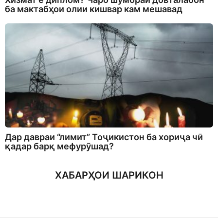
ба мактабҳои олии кишвар кам мешавад
Дар давраи “лимит” Тоҷикистон ба хориҷа чӣ
қадар барқ мефурӯшад?
ХАБАРҲОИ ШАРИКОН