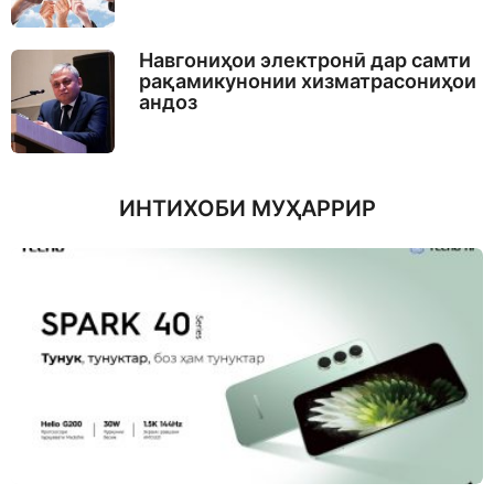
Навгониҳои электронӣ дар самти
рақамикунонии хизматрасониҳои
андоз
ИНТИХОБИ МУҲАРРИР