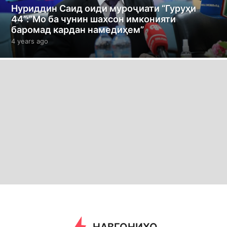
Нуриддин Саид оиди муроҷиати “Гуруҳи
44”:”Мо ба чунин шахсон имконияти
баромад кардан намедиҳем”
4 years ago
4
y
e
a
r
s
a
g
o