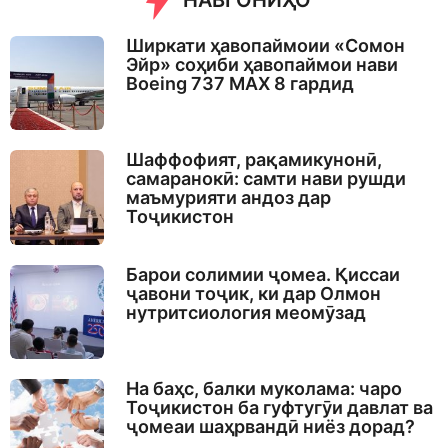
НАВГОНИҲО
Ширкати ҳавопаймоии «Сомон
Эйр» соҳиби ҳавопаймои нави
Boeing 737 MAX 8 гардид
Шаффофият, рақамикунонӣ,
самаранокӣ: самти нави рушди
маъмурияти андоз дар
Тоҷикистон
Барои солимии ҷомеа. Қиссаи
ҷавони тоҷик, ки дар Олмон
нутритсиология меомӯзад
На баҳс, балки муколама: чаро
Тоҷикистон ба гуфтугӯи давлат ва
ҷомеаи шаҳрвандӣ ниёз дорад?