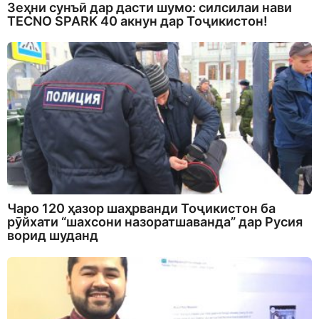
Зеҳни сунъӣ дар дасти шумо: силсилаи нави
TECNO SPARK 40 акнун дар Тоҷикистон!
Чаро 120 ҳазор шаҳрванди Тоҷикистон ба
рӯйхати “шахсони назоратшаванда” дар Русия
ворид шуданд