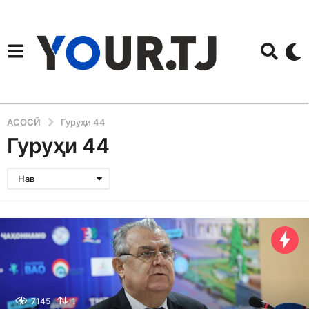
АСОСӢ
Гуруҳи 44
Гуруҳи 44
Нав
7145
1