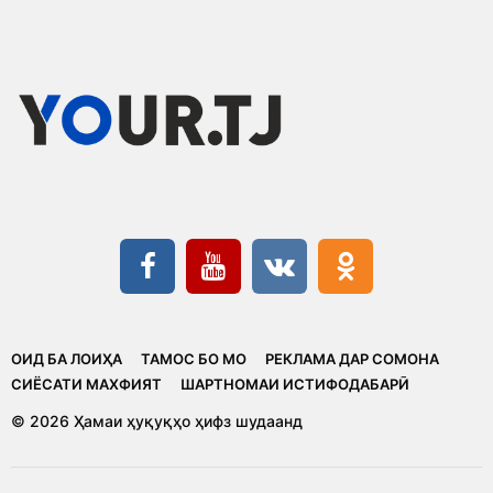
ОИД БА ЛОИҲА
ТАМОС БО МО
РЕКЛАМА ДАР СОМОНА
CИЁСАТИ МАХФИЯТ
ШАРТНОМАИ ИСТИФОДАБАРӢ
© 2026 Ҳамаи ҳуқуқҳо ҳифз шудаанд