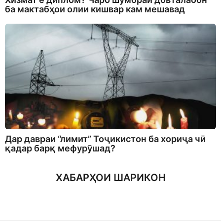
ба мактабҳои олии кишвар кам мешавад
Дар давраи “лимит” Тоҷикистон ба хориҷа чӣ
қадар барқ мефурӯшад?
ХАБАРҲОИ ШАРИКОН