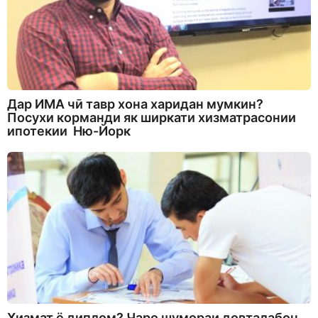
Дар ИМА чӣ тавр хона харидан мумкин?
Посухи корманди як ширкати хизматрасонии
ипотекии Ню-Йорк
Хизмат ё диплом? Чаро шумораи довталабон