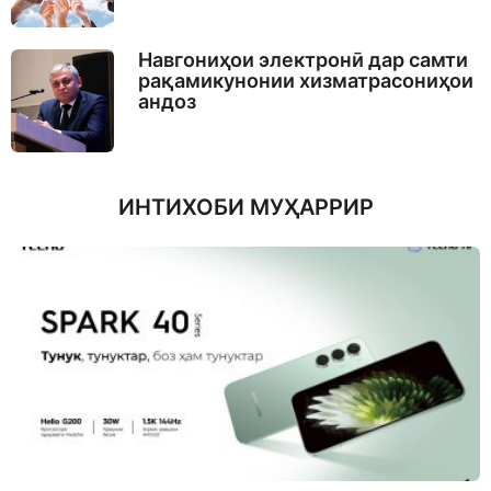
Навгониҳои электронӣ дар самти
рақамикунонии хизматрасониҳои
андоз
ИНТИХОБИ МУҲАРРИР