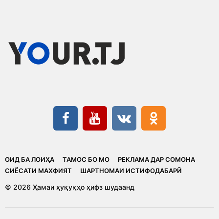
ОИД БА ЛОИҲА
ТАМОС БО МО
РЕКЛАМА ДАР СОМОНА
CИЁСАТИ МАХФИЯТ
ШАРТНОМАИ ИСТИФОДАБАРӢ
© 2026 Ҳамаи ҳуқуқҳо ҳифз шудаанд