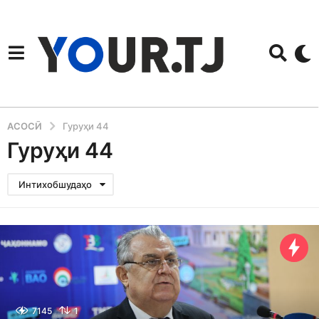
АСОСӢ
Гуруҳи 44
Гуруҳи 44
Интихобшудаҳо
7145
1