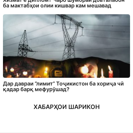
ба мактабҳои олии кишвар кам мешавад
Дар давраи “лимит” Тоҷикистон ба хориҷа чӣ
қадар барқ мефурӯшад?
ХАБАРҲОИ ШАРИКОН