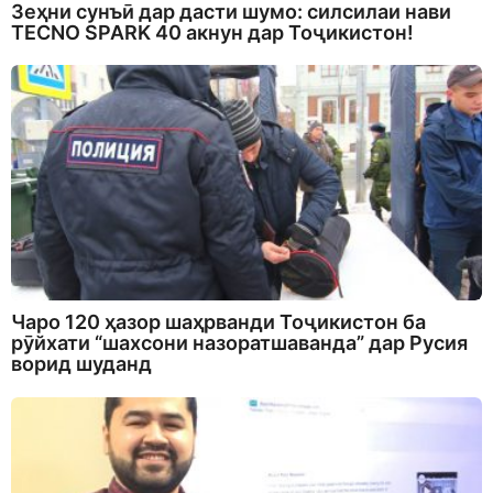
Зеҳни сунъӣ дар дасти шумо: силсилаи нави
TECNO SPARK 40 акнун дар Тоҷикистон!
Чаро 120 ҳазор шаҳрванди Тоҷикистон ба
рӯйхати “шахсони назоратшаванда” дар Русия
ворид шуданд