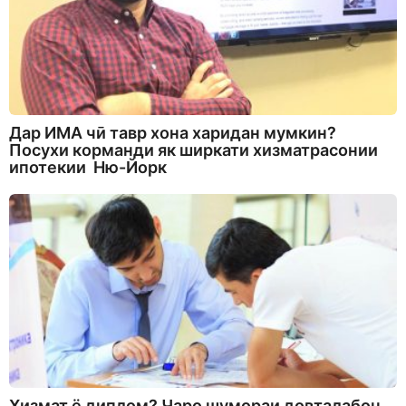
Дар ИМА чӣ тавр хона харидан мумкин?
Посухи корманди як ширкати хизматрасонии
ипотекии Ню-Йорк
Хизмат ё диплом? Чаро шумораи довталабон