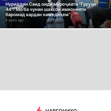
Нуриддин Саид оиди муроҷиати “Гуруҳи
44”:”Мо ба чунин шахсон имконияти
баромад кардан намедиҳем”
4 years ago
4
y
e
a
r
s
a
g
o