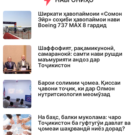
НАВГОНИҲО
Ширкати ҳавопаймоии «Сомон
Эйр» соҳиби ҳавопаймои нави
Boeing 737 MAX 8 гардид
Шаффофият, рақамикунонӣ,
самаранокӣ: самти нави рушди
маъмурияти андоз дар
Тоҷикистон
Барои солимии ҷомеа. Қиссаи
ҷавони тоҷик, ки дар Олмон
нутритсиология меомӯзад
На баҳс, балки муколама: чаро
Тоҷикистон ба гуфтугӯи давлат ва
ҷомеаи шаҳрвандӣ ниёз дорад?