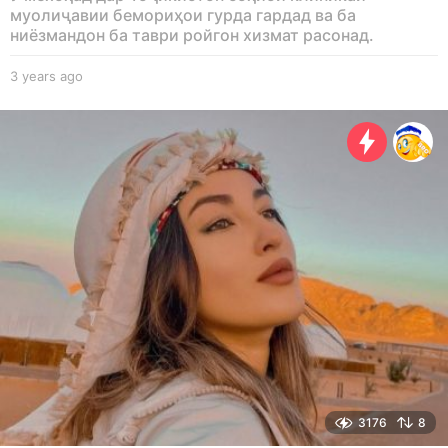
муолиҷавии бемориҳои гурда гардад ва ба
ниёзмандон ба таври ройгон хизмат расонад.
3 years ago
3
y
e
a
r
s
a
g
o
3176
8