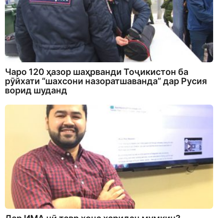
Чаро 120 ҳазор шаҳрванди Тоҷикистон ба
рӯйхати “шахсони назоратшаванда” дар Русия
ворид шуданд