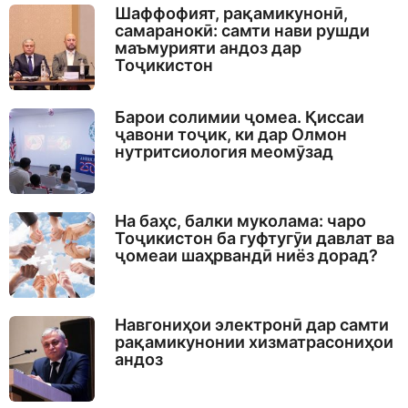
Шаффофият, рақамикунонӣ,
самаранокӣ: самти нави рушди
маъмурияти андоз дар
Тоҷикистон
Барои солимии ҷомеа. Қиссаи
ҷавони тоҷик, ки дар Олмон
нутритсиология меомӯзад
На баҳс, балки муколама: чаро
Тоҷикистон ба гуфтугӯи давлат ва
ҷомеаи шаҳрвандӣ ниёз дорад?
Навгониҳои электронӣ дар самти
рақамикунонии хизматрасониҳои
андоз