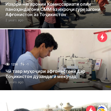
Изҳори нигаронии Комиссариати олии
паноҳандагони СММ аз ихроҷи гурезагони
Афғонистон аз Тоҷикистон
2 years ago
2
y
e
a
r
s
a
g
o
1256
-1
Чӣ тавр муҳоҷири афғонистонӣ дар
Тоҷикистон дӯзандагӣ мекунад
2 years ago
2
y
e
a
r
s
a