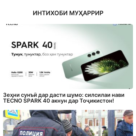
ИНТИХОБИ МУҲАРРИР
Зеҳни сунъӣ дар дасти шумо: силсилаи нави
TECNO SPARK 40 акнун дар Тоҷикистон!