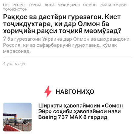
LIFE
,
PEOPLE
ГУРЕЗА
,
ЛОЛА
,
МУҲОҶИРОН
,
ОЛМОН
,
РАҚСИ ТОҶИКӢ
,
ТОҶИКИСТОН
Раққос ва дастёри гурезагон. Кист
тоҷикдухтаре, ки дар Олмон ба
хориҷиён рақси тоҷикӣ меомӯзад?
Ӯ ба гурезагони Украина дар Олмон ва шаҳрвандони
Россия, ки аз сафарбаркунӣ гурехтаанд, кӯмак
мерасонад.
4 years ago
4
y
e
a
r
НАВГОНИҲО
s
a
g
Ширкати ҳавопаймоии «Сомон
o
Эйр» соҳиби ҳавопаймои нави
Boeing 737 MAX 8 гардид