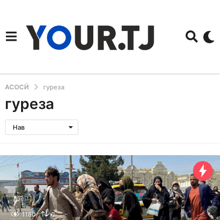
АСОСӢ
гуреза
гуреза
Нав
1160
0