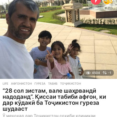
g
o
4504
-1
LIFE
АФҒОНИСТОН
,
ГУРЕЗА
,
ТАБИБ
,
ТОҶИКИСТОН
“28 сол зистам, вале шаҳрвандӣ
надоданд”. Қиссаи табиби афғон, ки
дар кӯдакӣ ба Тоҷикистон гуреза
шудааст
Ӯ мехоҳад дар Тоҷикистон соҳиби клиникаи