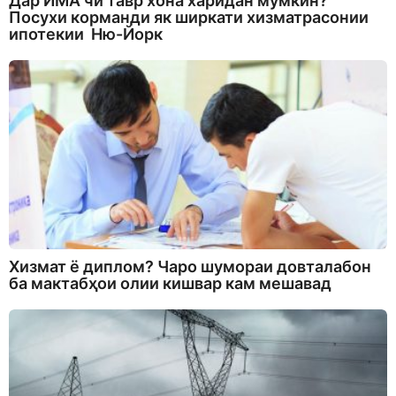
Дар ИМА чӣ тавр хона харидан мумкин?
Посухи корманди як ширкати хизматрасонии
ипотекии Ню-Йорк
Хизмат ё диплом? Чаро шумораи довталабон
ба мактабҳои олии кишвар кам мешавад