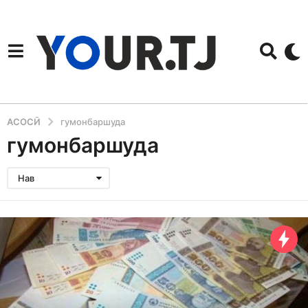
АСОСӢ
гумонбаршуда
гумонбаршуда
Нав