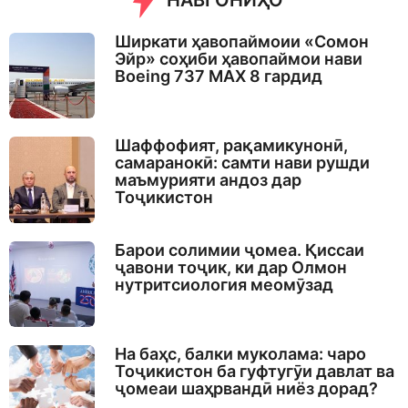
НАВГОНИҲО
Ширкати ҳавопаймоии «Сомон
Эйр» соҳиби ҳавопаймои нави
Boeing 737 MAX 8 гардид
Шаффофият, рақамикунонӣ,
самаранокӣ: самти нави рушди
маъмурияти андоз дар
Тоҷикистон
Барои солимии ҷомеа. Қиссаи
ҷавони тоҷик, ки дар Олмон
нутритсиология меомӯзад
На баҳс, балки муколама: чаро
Тоҷикистон ба гуфтугӯи давлат ва
ҷомеаи шаҳрвандӣ ниёз дорад?