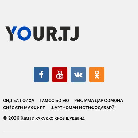
ОИД БА ЛОИҲА
ТАМОС БО МО
РЕКЛАМА ДАР СОМОНА
CИЁСАТИ МАХФИЯТ
ШАРТНОМАИ ИСТИФОДАБАРӢ
© 2026 Ҳамаи ҳуқуқҳо ҳифз шудаанд