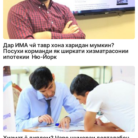
Дар ИМА чӣ тавр хона харидан мумкин?
Посухи корманди як ширкати хизматрасонии
ипотекии Ню-Йорк
Хизмат ё диплом? Чаро шумораи довталабон