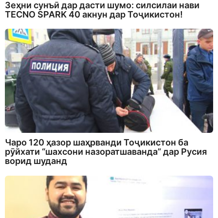
Зеҳни сунъӣ дар дасти шумо: силсилаи нави
TECNO SPARK 40 акнун дар Тоҷикистон!
Чаро 120 ҳазор шаҳрванди Тоҷикистон ба
рӯйхати “шахсони назоратшаванда” дар Русия
ворид шуданд