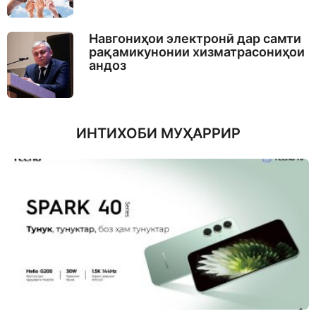
Навгониҳои электронӣ дар самти
рақамикунонии хизматрасониҳои
андоз
ИНТИХОБИ МУҲАРРИР