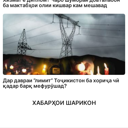
ба мактабҳои олии кишвар кам мешавад
Дар давраи “лимит” Тоҷикистон ба хориҷа чӣ
қадар барқ мефурӯшад?
ХАБАРҲОИ ШАРИКОН