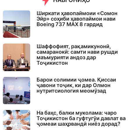
НАВГОНИҲО
Ширкати ҳавопаймоии «Сомон
Эйр» соҳиби ҳавопаймои нави
Boeing 737 MAX 8 гардид
Шаффофият, рақамикунонӣ,
самаранокӣ: самти нави рушди
маъмурияти андоз дар
Тоҷикистон
Барои солимии ҷомеа. Қиссаи
ҷавони тоҷик, ки дар Олмон
нутритсиология меомӯзад
На баҳс, балки муколама: чаро
Тоҷикистон ба гуфтугӯи давлат ва
ҷомеаи шаҳрвандӣ ниёз дорад?