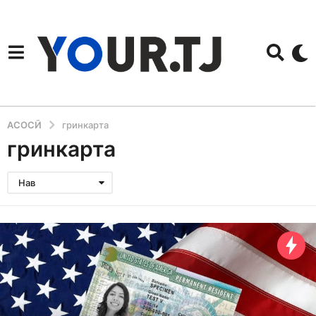
АСОСӢ
гринкарта
гринкарта
Нав