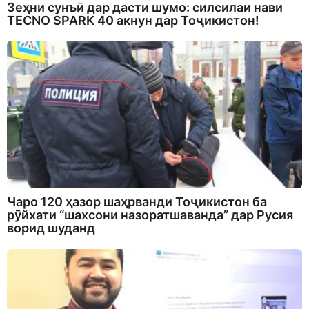
Зеҳни сунъӣ дар дасти шумо: силсилаи нави
TECNO SPARK 40 акнун дар Тоҷикистон!
Чаро 120 ҳазор шаҳрванди Тоҷикистон ба
рӯйхати “шахсони назоратшаванда” дар Русия
ворид шуданд