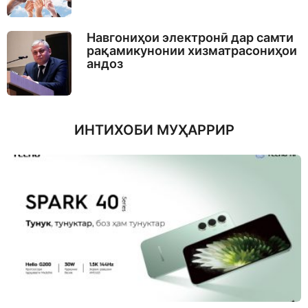
Навгониҳои электронӣ дар самти
рақамикунонии хизматрасониҳои
андоз
ИНТИХОБИ МУҲАРРИР