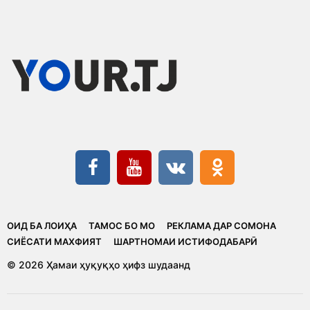
ОИД БА ЛОИҲА
ТАМОС БО МО
РЕКЛАМА ДАР СОМОНА
CИЁСАТИ МАХФИЯТ
ШАРТНОМАИ ИСТИФОДАБАРӢ
© 2026 Ҳамаи ҳуқуқҳо ҳифз шудаанд