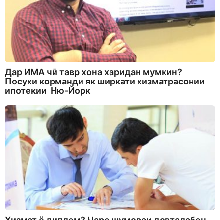
Дар ИМА чӣ тавр хона харидан мумкин?
Посухи корманди як ширкати хизматрасонии
ипотекии Ню-Йорк
Хизмат ё диплом? Чаро шумораи довталабон