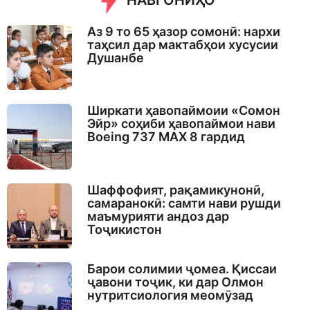
НАВГОНИҲО
Аз 9 то 65 ҳазор сомонӣ: нархи
таҳсил дар мактабҳои хусусии
Душанбе
Ширкати ҳавопаймоии «Сомон
Эйр» соҳиби ҳавопаймои нави
Boeing 737 MAX 8 гардид
Шаффофият, рақамикунонӣ,
самаранокӣ: самти нави рушди
маъмурияти андоз дар
Тоҷикистон
Барои солимии ҷомеа. Қиссаи
ҷавони тоҷик, ки дар Олмон
нутритсиология меомӯзад