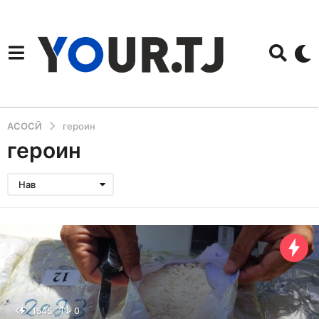
АСОСӢ
героин
героин
Нав
1545
0