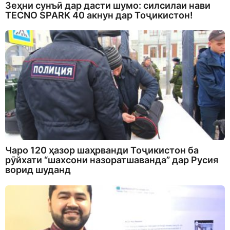
Зеҳни сунъӣ дар дасти шумо: силсилаи нави
TECNO SPARK 40 акнун дар Тоҷикистон!
Чаро 120 ҳазор шаҳрванди Тоҷикистон ба
рӯйхати “шахсони назоратшаванда” дар Русия
ворид шуданд