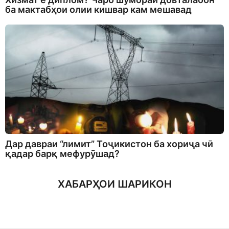
ба мактабҳои олии кишвар кам мешавад
Дар давраи “лимит” Тоҷикистон ба хориҷа чӣ
қадар барқ мефурӯшад?
ХАБАРҲОИ ШАРИКОН