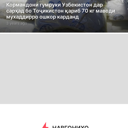
Кормандони гумруки Узбекистон дар
сарҳад бо Тоҷикистон қариб 70 кг маводи
мухаддирро ошкор карданд
3 years ago
3
y
e
a
r
s
a
g
o