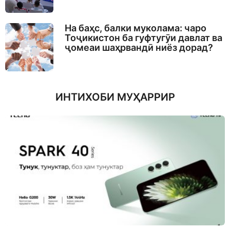
На баҳс, балки муколама: чаро
Тоҷикистон ба гуфтугӯи давлат ва
ҷомеаи шаҳрвандӣ ниёз дорад?
ИНТИХОБИ МУҲАРРИР