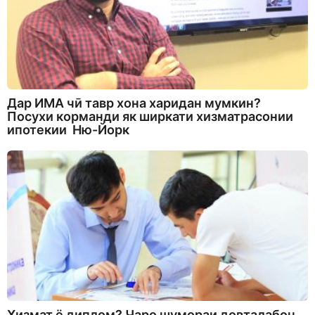
Дар ИМА чӣ тавр хона харидан мумкин?
Посухи корманди як ширкати хизматрасонии
ипотекии Ню-Йорк
Хизмат ё диплом? Чаро шумораи довталабон