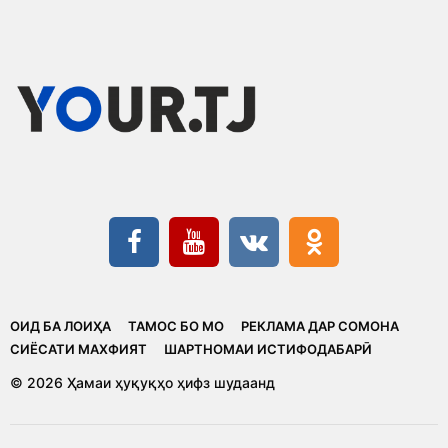
ОИД БА ЛОИҲА
ТАМОС БО МО
РЕКЛАМА ДАР СОМОНА
CИЁСАТИ МАХФИЯТ
ШАРТНОМАИ ИСТИФОДАБАРӢ
© 2026 Ҳамаи ҳуқуқҳо ҳифз шудаанд