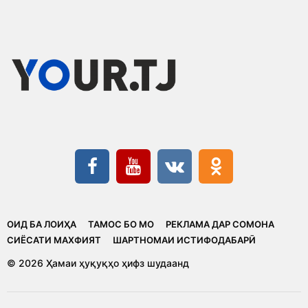
ОИД БА ЛОИҲА
ТАМОС БО МО
РЕКЛАМА ДАР СОМОНА
CИЁСАТИ МАХФИЯТ
ШАРТНОМАИ ИСТИФОДАБАРӢ
© 2026 Ҳамаи ҳуқуқҳо ҳифз шудаанд