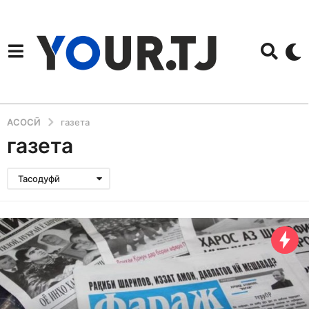
АСОСӢ
газета
газета
Тасодуфӣ