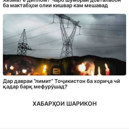
ба мактабҳои олии кишвар кам мешавад
Дар давраи “лимит” Тоҷикистон ба хориҷа чӣ
қадар барқ мефурӯшад?
ХАБАРҲОИ ШАРИКОН