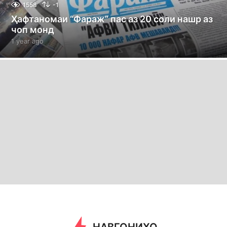
1558
-1
Ҳафтаномаи “Фараж” пас аз 20 соли нашр аз
чоп монд
1 year ago
1
y
e
a
r
a
g
o