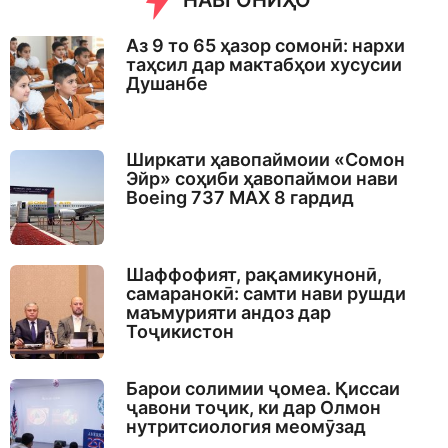
НАВГОНИҲО
Аз 9 то 65 ҳазор сомонӣ: нархи
таҳсил дар мактабҳои хусусии
Душанбе
Ширкати ҳавопаймоии «Сомон
Эйр» соҳиби ҳавопаймои нави
Boeing 737 MAX 8 гардид
Шаффофият, рақамикунонӣ,
самаранокӣ: самти нави рушди
маъмурияти андоз дар
Тоҷикистон
Барои солимии ҷомеа. Қиссаи
ҷавони тоҷик, ки дар Олмон
нутритсиология меомӯзад