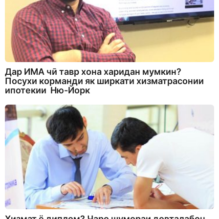
Дар ИМА чӣ тавр хона харидан мумкин?
Посухи корманди як ширкати хизматрасонии
ипотекии Ню-Йорк
Хизмат ё диплом? Чаро шумораи довталабон