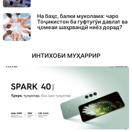
На баҳс, балки муколама: чаро
Тоҷикистон ба гуфтугӯи давлат ва
ҷомеаи шаҳрвандӣ ниёз дорад?
ИНТИХОБИ МУҲАРРИР