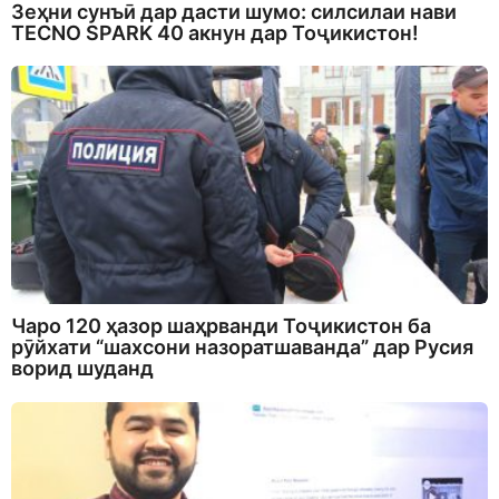
Зеҳни сунъӣ дар дасти шумо: силсилаи нави
TECNO SPARK 40 акнун дар Тоҷикистон!
Чаро 120 ҳазор шаҳрванди Тоҷикистон ба
рӯйхати “шахсони назоратшаванда” дар Русия
ворид шуданд