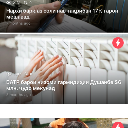
2131
0
Нархи барқ аз соли нав тақрибан 17% гарон
мешавад
7 months ago
7
m
o
n
t
h
s
a
g
o
1387
0
БАТР барои низоми гармидиҳии Душанбе $6
млн. ҷудо мекунад
8 months ago
8
m
o
n
t
h
s