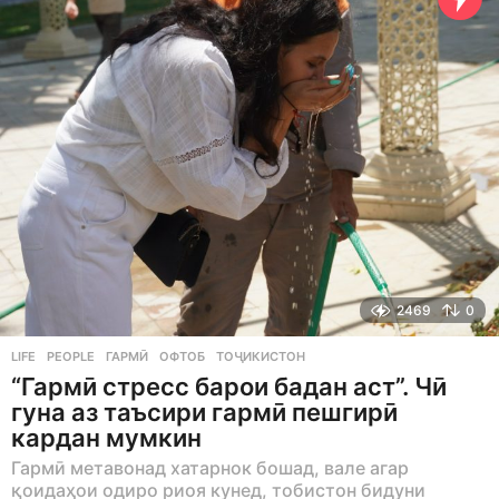
a
g
o
2469
0
LIFE
,
PEOPLE
ГАРМӢ
,
ОФТОБ
,
ТОҶИКИСТОН
“Гармӣ стресс барои бадан аст”. Чӣ
гуна аз таъсири гармӣ пешгирӣ
кардан мумкин
Гармӣ метавонад хатарнок бошад, вале агар
қоидаҳои одиро риоя кунед, тобистон бидуни