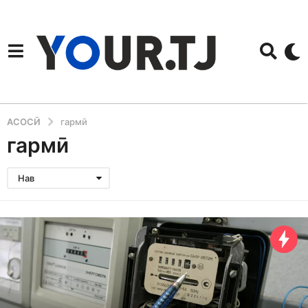
АСОСӢ
гармӣ
гармӣ
Нав