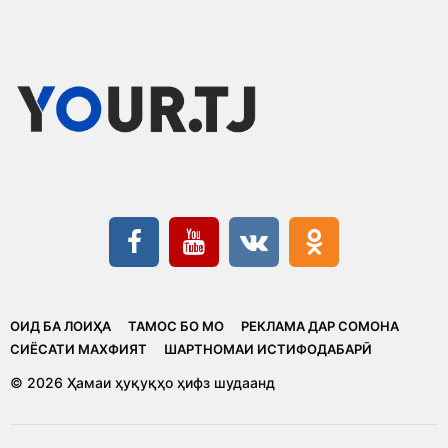
ОИД БА ЛОИҲА
ТАМОС БО МО
РЕКЛАМА ДАР СОМОНА
CИЁСАТИ МАХФИЯТ
ШАРТНОМАИ ИСТИФОДАБАРӢ
© 2026 Ҳамаи ҳуқуқҳо ҳифз шудаанд