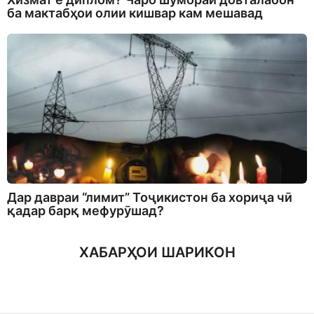
ба мактабҳои олии кишвар кам мешавад
Дар давраи “лимит” Тоҷикистон ба хориҷа чӣ
қадар барқ мефурӯшад?
ХАБАРҲОИ ШАРИКОН