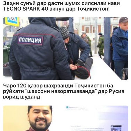
Зеҳни сунъӣ дар дасти шумо: силсилаи нави
TECNO SPARK 40 акнун дар Тоҷикистон!
Чаро 120 ҳазор шаҳрванди Тоҷикистон ба
рӯйхати “шахсони назоратшаванда” дар Русия
ворид шуданд