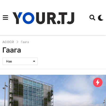
АСОСӢ
Гаага
Гаага
Нав