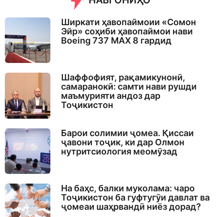
НАВГОНИҲО
Ширкати ҳавопаймоии «Сомон
Эйр» соҳиби ҳавопаймои нави
Boeing 737 MAX 8 гардид
Шаффофият, рақамикунонӣ,
самаранокӣ: самти нави рушди
маъмурияти андоз дар
Тоҷикистон
Барои солимии ҷомеа. Қиссаи
ҷавони тоҷик, ки дар Олмон
нутритсиология меомӯзад
На баҳс, балки муколама: чаро
Тоҷикистон ба гуфтугӯи давлат ва
ҷомеаи шаҳрвандӣ ниёз дорад?