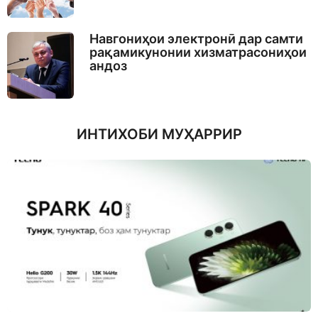
Навгониҳои электронӣ дар самти
рақамикунонии хизматрасониҳои
андоз
ИНТИХОБИ МУҲАРРИР