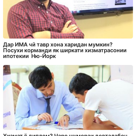
Дар ИМА чӣ тавр хона харидан мумкин?
Посухи корманди як ширкати хизматрасонии
ипотекии Ню-Йорк
Хизмат ё диплом? Чаро шумораи довталабон