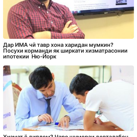
Дар ИМА чӣ тавр хона харидан мумкин?
Посухи корманди як ширкати хизматрасонии
ипотекии Ню-Йорк
Хизмат ё диплом? Чаро шумораи довталабон