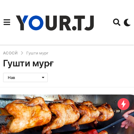
АСОСӢ
Гушти мурғ
Гушти мурғ
Нав