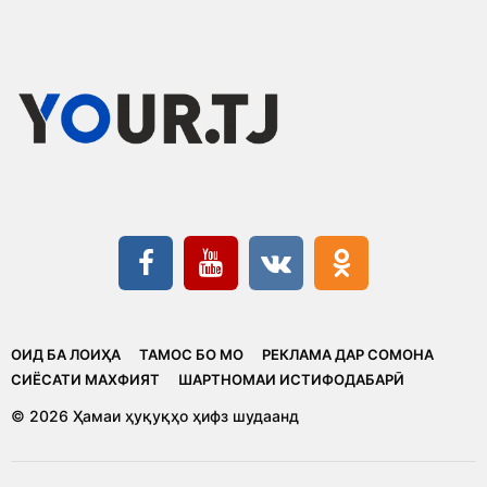
ОИД БА ЛОИҲА
ТАМОС БО МО
РЕКЛАМА ДАР СОМОНА
CИЁСАТИ МАХФИЯТ
ШАРТНОМАИ ИСТИФОДАБАРӢ
© 2026 Ҳамаи ҳуқуқҳо ҳифз шудаанд