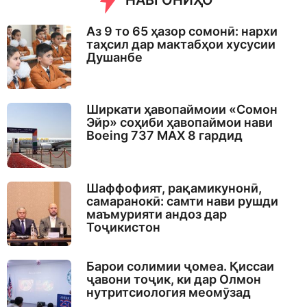
НАВГОНИҲО
Аз 9 то 65 ҳазор сомонӣ: нархи
таҳсил дар мактабҳои хусусии
Душанбе
Ширкати ҳавопаймоии «Сомон
Эйр» соҳиби ҳавопаймои нави
Boeing 737 MAX 8 гардид
Шаффофият, рақамикунонӣ,
самаранокӣ: самти нави рушди
маъмурияти андоз дар
Тоҷикистон
Барои солимии ҷомеа. Қиссаи
ҷавони тоҷик, ки дар Олмон
нутритсиология меомӯзад