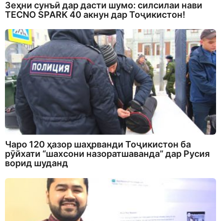
Зеҳни сунъӣ дар дасти шумо: силсилаи нави
TECNO SPARK 40 акнун дар Тоҷикистон!
Чаро 120 ҳазор шаҳрванди Тоҷикистон ба
рӯйхати “шахсони назоратшаванда” дар Русия
ворид шуданд