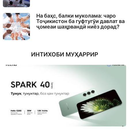
На баҳс, балки муколама: чаро
Тоҷикистон ба гуфтугӯи давлат ва
ҷомеаи шаҳрвандӣ ниёз дорад?
ИНТИХОБИ МУҲАРРИР