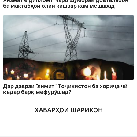
ба мактабҳои олии кишвар кам мешавад
Дар давраи “лимит” Тоҷикистон ба хориҷа чӣ
қадар барқ мефурӯшад?
ХАБАРҲОИ ШАРИКОН