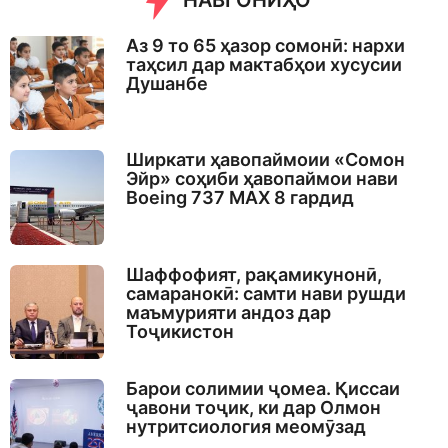
НАВГОНИҲО
Аз 9 то 65 ҳазор сомонӣ: нархи
таҳсил дар мактабҳои хусусии
Душанбе
Ширкати ҳавопаймоии «Сомон
Эйр» соҳиби ҳавопаймои нави
Boeing 737 MAX 8 гардид
Шаффофият, рақамикунонӣ,
самаранокӣ: самти нави рушди
маъмурияти андоз дар
Тоҷикистон
Барои солимии ҷомеа. Қиссаи
ҷавони тоҷик, ки дар Олмон
нутритсиология меомӯзад