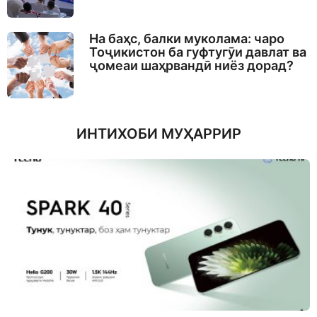
На баҳс, балки муколама: чаро
Тоҷикистон ба гуфтугӯи давлат ва
ҷомеаи шаҳрвандӣ ниёз дорад?
ИНТИХОБИ МУҲАРРИР