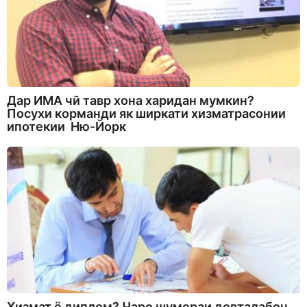
Дар ИМА чӣ тавр хона харидан мумкин?
Посухи корманди як ширкати хизматрасонии
ипотекии Ню-Йорк
Хизмат ё диплом? Чаро шумораи довталабон