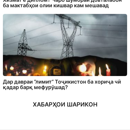
ба мактабҳои олии кишвар кам мешавад
Дар давраи “лимит” Тоҷикистон ба хориҷа чӣ
қадар барқ мефурӯшад?
ХАБАРҲОИ ШАРИКОН