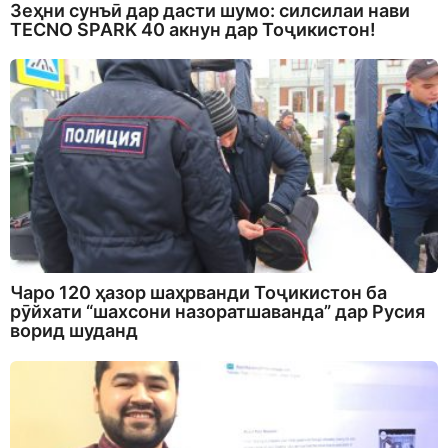
Зеҳни сунъӣ дар дасти шумо: силсилаи нави
TECNO SPARK 40 акнун дар Тоҷикистон!
Чаро 120 ҳазор шаҳрванди Тоҷикистон ба
рӯйхати “шахсони назоратшаванда” дар Русия
ворид шуданд