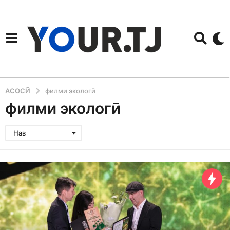
АСОСӢ
филми экологӣ
филми экологӣ
Нав