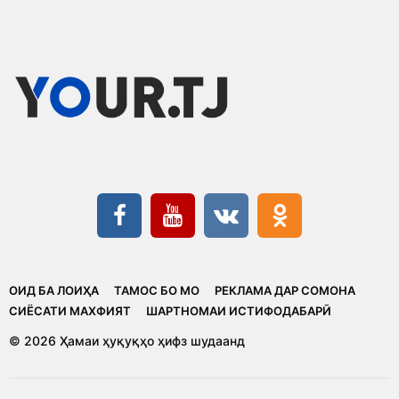
ОИД БА ЛОИҲА
ТАМОС БО МО
РЕКЛАМА ДАР СОМОНА
CИЁСАТИ МАХФИЯТ
ШАРТНОМАИ ИСТИФОДАБАРӢ
© 2026 Ҳамаи ҳуқуқҳо ҳифз шудаанд