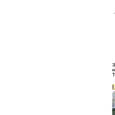
З
н
Т