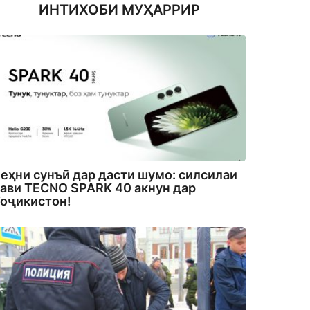
ИНТИХОБИ МУҲАРРИР
еҳни сунъӣ дар дасти шумо: силсилаи
ави TECNO SPARK 40 акнун дар
оҷикистон!