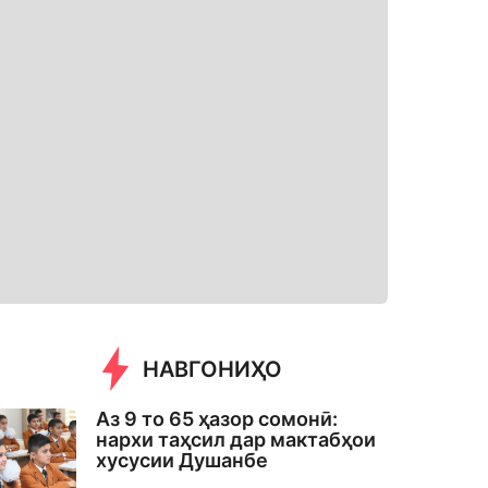
НАВГОНИҲО
Аз 9 то 65 ҳазор сомонӣ:
нархи таҳсил дар мактабҳои
хусусии Душанбе