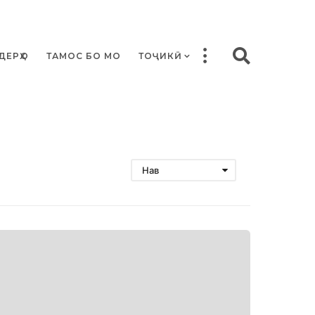
ДЕРҲО
ТАМОС БО МО
ТОҶИКӢ
Нав