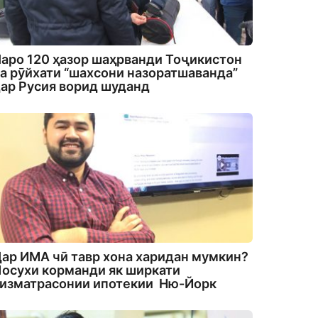
аро 120 ҳазор шаҳрванди Тоҷикистон
а рӯйхати “шахсони назоратшаванда”
ар Русия ворид шуданд
ар ИМА чӣ тавр хона харидан мумкин?
осухи корманди як ширкати
изматрасонии ипотекии Ню-Йорк