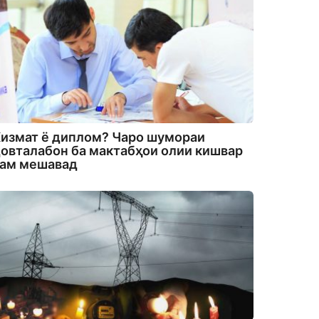
измат ё диплом? Чаро шумораи
овталабон ба мактабҳои олии кишвар
кам мешавад