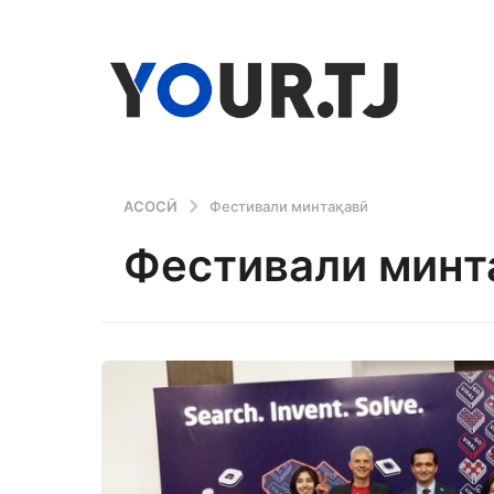
АСОСӢ
Фестивали минтақавӣ
Фестивали минт