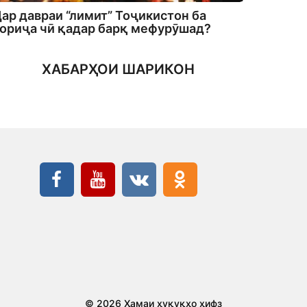
ар давраи “лимит” Тоҷикистон ба
ориҷа чӣ қадар барқ мефурӯшад?
ХАБАРҲОИ ШАРИКОН
© 2026 Ҳамаи ҳуқуқҳо ҳифз