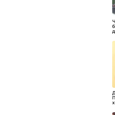
Ч
б
д
Д
П
х