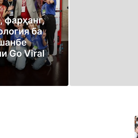
 фарҳанг,
ология ба
ушанбе
 Go Viral