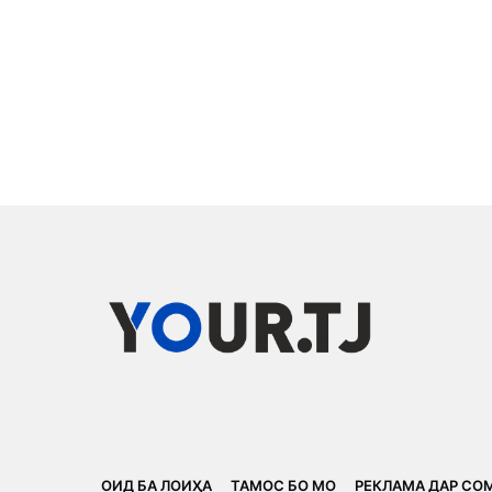
ОИД БА ЛОИҲА
ТАМОС БО МО
РЕКЛАМА ДАР СО