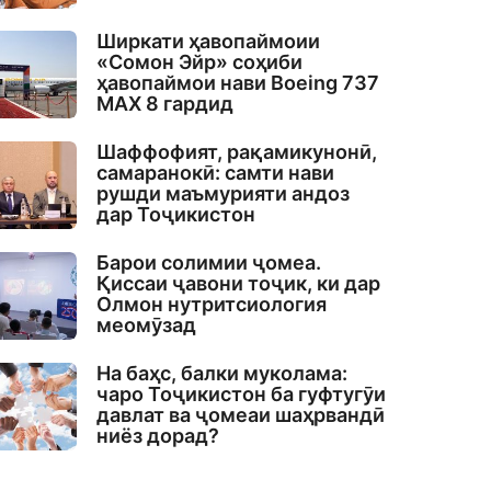
Ширкати ҳавопаймоии
«Сомон Эйр» соҳиби
ҳавопаймои нави Boeing 737
MAX 8 гардид
Шаффофият, рақамикунонӣ,
самаранокӣ: самти нави
рушди маъмурияти андоз
дар Тоҷикистон
Барои солимии ҷомеа.
Қиссаи ҷавони тоҷик, ки дар
Олмон нутритсиология
меомӯзад
На баҳс, балки муколама:
чаро Тоҷикистон ба гуфтугӯи
давлат ва ҷомеаи шаҳрвандӣ
ниёз дорад?