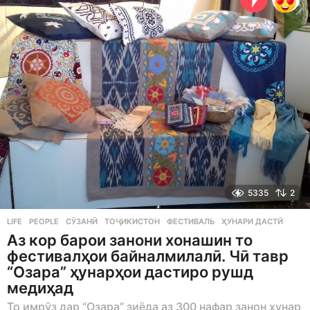
o
5335
2
LIFE
,
PEOPLE
СӮЗАНӢ
,
ТОҶИКИСТОН
,
ФЕСТИВАЛЬ
,
ҲУНАРИ ДАСТӢ
Аз кор барои занони хонашин то
фестивалҳои байналмилалӣ. Чӣ тавр
“Озара” ҳунарҳои дастиро рушд
медиҳад
То имрӯз дар “Озара” зиёда аз 300 нафар занон ҳунар