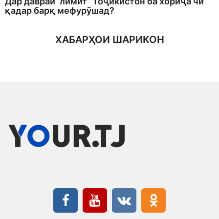
Дар давраи “лимит” Тоҷикистон ба хориҷа чӣ
қадар барқ мефурӯшад?
ХАБАРҲОИ ШАРИКОН