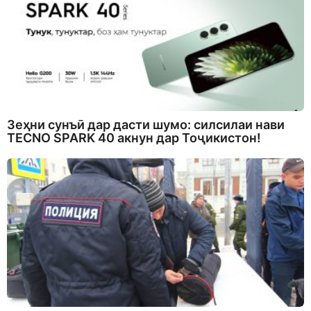
Зеҳни сунъӣ дар дасти шумо: силсилаи нави
TECNO SPARK 40 акнун дар Тоҷикистон!