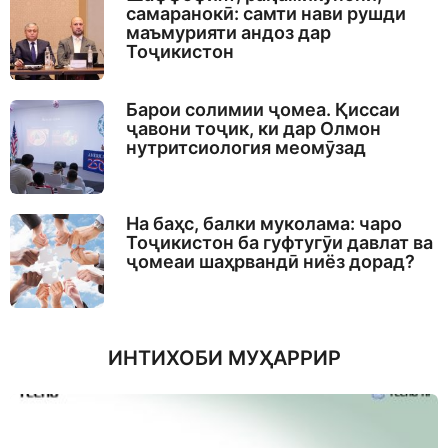
самаранокӣ: самти нави рушди
маъмурияти андоз дар
Тоҷикистон
Барои солимии ҷомеа. Қиссаи
ҷавони тоҷик, ки дар Олмон
нутритсиология меомӯзад
На баҳс, балки муколама: чаро
Тоҷикистон ба гуфтугӯи давлат ва
ҷомеаи шаҳрвандӣ ниёз дорад?
ИНТИХОБИ МУҲАРРИР