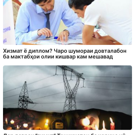
Хизмат ё диплом? Чаро шумораи довталабон
ба мактабҳои олии кишвар кам мешавад