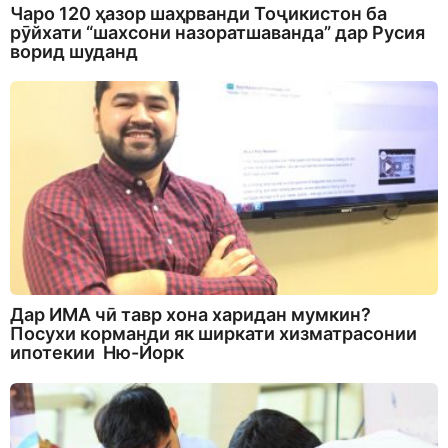
Чаро 120 ҳазор шаҳрванди Тоҷикистон ба
рӯйхати “шахсони назоратшаванда” дар Русия
ворид шуданд
Дар ИМА чӣ тавр хона харидан мумкин?
Посухи корманди як ширкати хизматрасонии
ипотекии Ню-Йорк