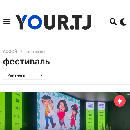
АСОСӢ
фестиваль
фестиваль
Рейтингӣ