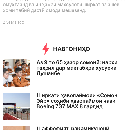
омӯхтаанд ва ин ҳамаи маҳсулоти ширкат аз ашёи
хоми табиӣ дастӣ омода мешаванд.
2 years ago
2
y
e
a
r
НАВГОНИҲО
s
a
g
Аз 9 то 65 ҳазор сомонӣ: нархи
o
таҳсил дар мактабҳои хусусии
Душанбе
Ширкати ҳавопаймоии «Сомон
Эйр» соҳиби ҳавопаймои нави
Boeing 737 MAX 8 гардид
Шаффофият, рақамикунонӣ,