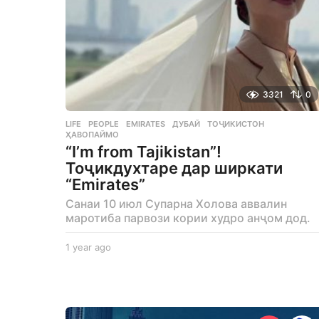
3321
0
LIFE
,
PEOPLE
EMIRATES
,
ДУБАЙ
,
ТОҶИКИСТОН
,
ҲАВОПАЙМО
“I’m from Tajikistan”!
Тоҷикдухтаре дар ширкати
“Emirates”
Санаи 10 июл Супарна Холова аввалин
маротиба парвози кории худро анҷом дод.
1 year ago
1
y
e
a
r
a