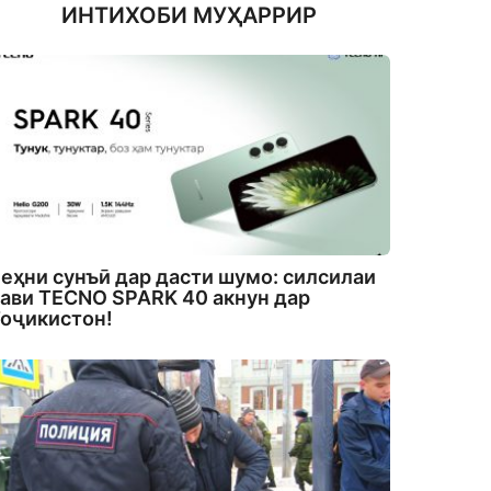
ИНТИХОБИ МУҲАРРИР
еҳни сунъӣ дар дасти шумо: силсилаи
ави TECNO SPARK 40 акнун дар
оҷикистон!