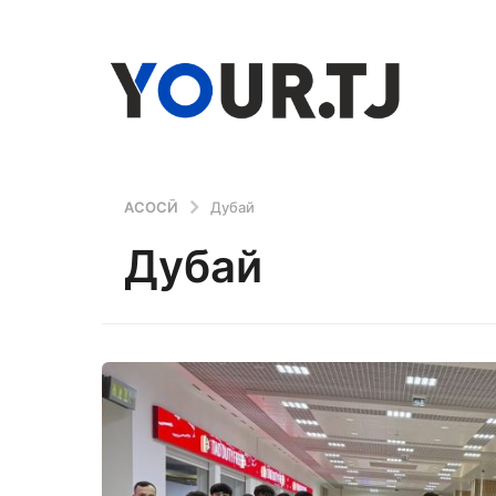
АСОСӢ
Дубай
Дубай