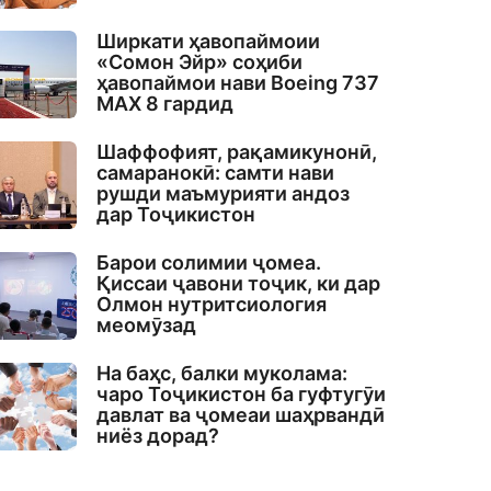
Ширкати ҳавопаймоии
«Сомон Эйр» соҳиби
ҳавопаймои нави Boeing 737
MAX 8 гардид
Шаффофият, рақамикунонӣ,
самаранокӣ: самти нави
рушди маъмурияти андоз
дар Тоҷикистон
Барои солимии ҷомеа.
Қиссаи ҷавони тоҷик, ки дар
Олмон нутритсиология
меомӯзад
На баҳс, балки муколама:
чаро Тоҷикистон ба гуфтугӯи
давлат ва ҷомеаи шаҳрвандӣ
ниёз дорад?