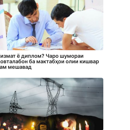
измат ё диплом? Чаро шумораи
овталабон ба мактабҳои олии кишвар
кам мешавад