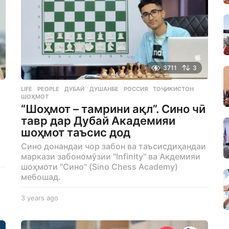
3711
3
LIFE
,
PEOPLE
ДУБАЙ
,
ДУШАНБЕ
,
РОССИЯ
,
ТОҶИКИСТОН
,
ШОҲМОТ
“Шоҳмот – тамрини ақл”. Сино чӣ
тавр дар Дубай Академияи
шоҳмот таъсис дод
Сино донандаи чор забон ва таъсисдиҳандаи
маркази забономӯзии "Infinity" ва Акдемияи
шоҳмоти "Сино" (Sino Chess Academy)
мебошад.
3 years ago
3
y
e
a