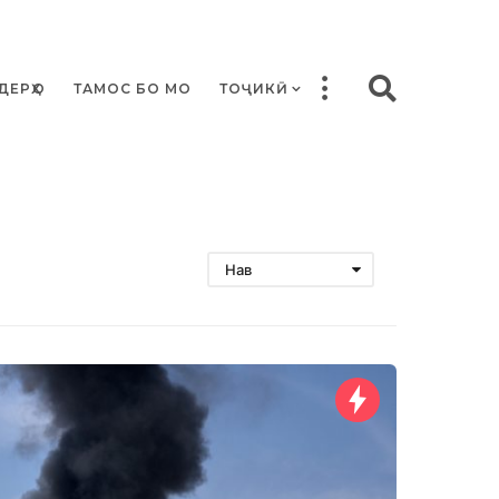
ДЕРҲО
ТАМОС БО МО
ТОҶИКӢ
Нав