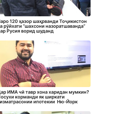
аро 120 ҳазор шаҳрванди Тоҷикистон
а рӯйхати “шахсони назоратшаванда”
ар Русия ворид шуданд
ар ИМА чӣ тавр хона харидан мумкин?
осухи корманди як ширкати
изматрасонии ипотекии Ню-Йорк