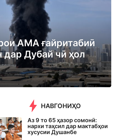
арои АМА ғайритабиӣ
н дар Дубай чӣ ҳол
НАВГОНИҲО
Аз 9 то 65 ҳазор сомонӣ:
нархи таҳсил дар мактабҳои
хусусии Душанбе