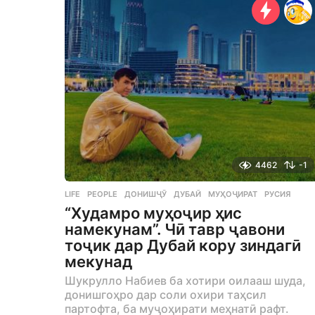
g
o
4462
-1
LIFE
,
PEOPLE
ДОНИШҶӮ
,
ДУБАЙ
,
МУҲОҶИРАТ
,
РУСИЯ
“Худамро муҳоҷир ҳис
намекунам”. Чӣ тавр ҷавони
тоҷик дар Дубай кору зиндагӣ
мекунад
Шукрулло Набиев ба хотири оилааш шуда,
донишгоҳро дар соли охири таҳсил
партофта, ба муҷоҳирати меҳнатӣ рафт.