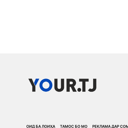
ОИД БА ЛОИҲА
ТАМОС БО МО
РЕКЛАМА ДАР СО