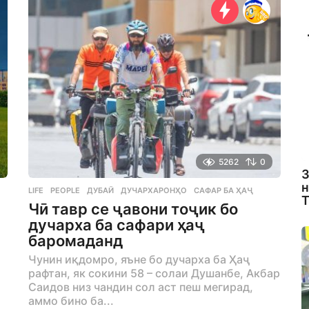
r
s
a
g
o
5262
0
З
н
LIFE
,
PEOPLE
ДУБАЙ
,
ДУЧАРХАРОНҲО
,
САФАР БА ҲАҶ
Т
Чӣ тавр се ҷавони тоҷик бо
дучарха ба сафари ҳаҷ
баромаданд
Чунин иқдомро, яъне бо дучарха ба Ҳаҷ
рафтан, як сокини 58 – солаи Душанбе, Акбар
Саидов низ чандин сол аст пеш мегирад,
аммо бино ба...