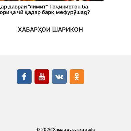
ар давраи “лимит” Тоҷикистон ба
ориҷа чӣ қадар барқ мефурӯшад?
ХАБАРҲОИ ШАРИКОН
© 2026 Ҳамаи ҳуқуқҳо ҳифз