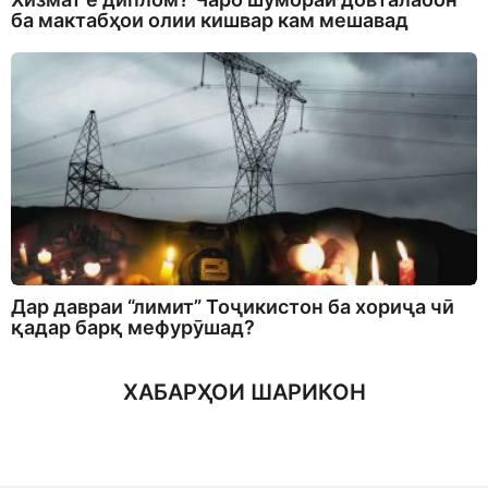
ба мактабҳои олии кишвар кам мешавад
Дар давраи “лимит” Тоҷикистон ба хориҷа чӣ
қадар барқ мефурӯшад?
ХАБАРҲОИ ШАРИКОН