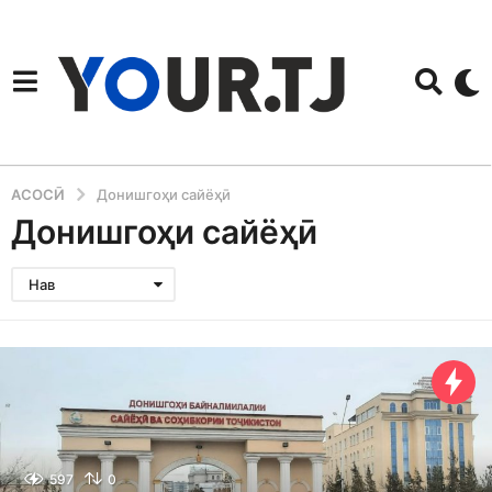
АСОСӢ
Донишгоҳи сайёҳӣ
Донишгоҳи сайёҳӣ
Нав
597
0