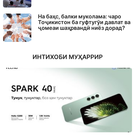
На баҳс, балки муколама: чаро
Тоҷикистон ба гуфтугӯи давлат ва
ҷомеаи шаҳрвандӣ ниёз дорад?
ИНТИХОБИ МУҲАРРИР