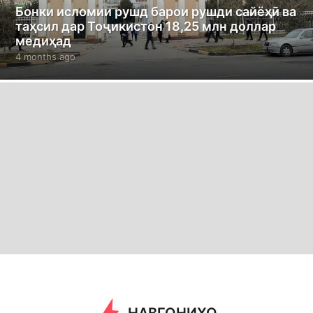
Бонки исломии рушд барои рушди сайёҳӣ ва
таҳсил дар Тоҷикистон 18,25 млн доллар
медиҳад
4 months ago
4
m
o
n
t
h
s
a
g
o