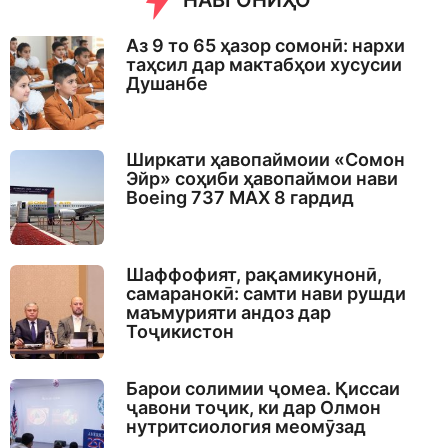
НАВГОНИҲО
Аз 9 то 65 ҳазор сомонӣ: нархи
таҳсил дар мактабҳои хусусии
Душанбе
Ширкати ҳавопаймоии «Сомон
Эйр» соҳиби ҳавопаймои нави
Boeing 737 MAX 8 гардид
Шаффофият, рақамикунонӣ,
самаранокӣ: самти нави рушди
маъмурияти андоз дар
Тоҷикистон
Барои солимии ҷомеа. Қиссаи
ҷавони тоҷик, ки дар Олмон
нутритсиология меомӯзад