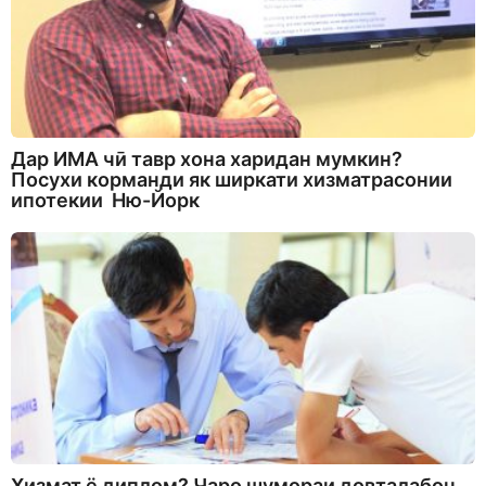
Дар ИМА чӣ тавр хона харидан мумкин?
Посухи корманди як ширкати хизматрасонии
ипотекии Ню-Йорк
Хизмат ё диплом? Чаро шумораи довталабон