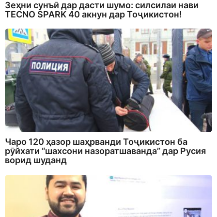
Зеҳни сунъӣ дар дасти шумо: силсилаи нави
TECNO SPARK 40 акнун дар Тоҷикистон!
Чаро 120 ҳазор шаҳрванди Тоҷикистон ба
рӯйхати “шахсони назоратшаванда” дар Русия
ворид шуданд