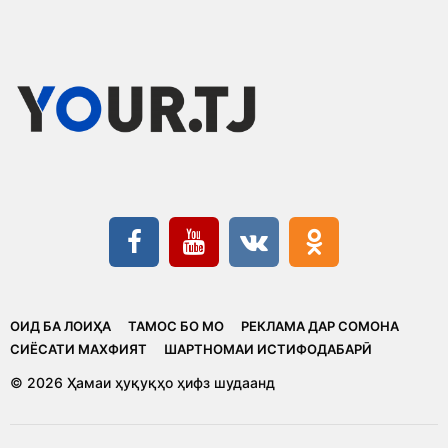
ОИД БА ЛОИҲА
ТАМОС БО МО
РЕКЛАМА ДАР СОМОНА
CИЁСАТИ МАХФИЯТ
ШАРТНОМАИ ИСТИФОДАБАРӢ
© 2026 Ҳамаи ҳуқуқҳо ҳифз шудаанд