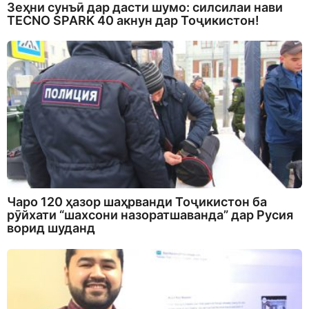
Зеҳни сунъӣ дар дасти шумо: силсилаи нави
TECNO SPARK 40 акнун дар Тоҷикистон!
Чаро 120 ҳазор шаҳрванди Тоҷикистон ба
рӯйхати “шахсони назоратшаванда” дар Русия
ворид шуданд