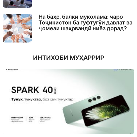
На баҳс, балки муколама: чаро
Тоҷикистон ба гуфтугӯи давлат ва
ҷомеаи шаҳрвандӣ ниёз дорад?
ИНТИХОБИ МУҲАРРИР