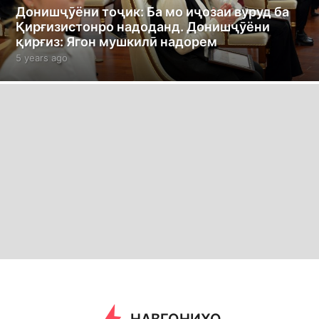
Донишҷӯёни тоҷик: Ба мо иҷозаи вуруд ба
Қирғизистонро надоданд. Донишҷӯёни
қирғиз: Ягон мушкилӣ надорем
5 years ago
5
y
e
a
r
s
a
g
o