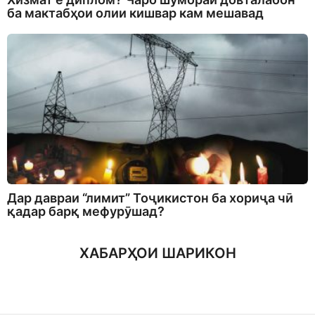
ба мактабҳои олии кишвар кам мешавад
Дар давраи “лимит” Тоҷикистон ба хориҷа чӣ
қадар барқ мефурӯшад?
ХАБАРҲОИ ШАРИКОН