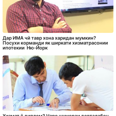
Дар ИМА чӣ тавр хона харидан мумкин?
Посухи корманди як ширкати хизматрасонии
ипотекии Ню-Йорк
Хизмат ё диплом? Чаро шумораи довталабон