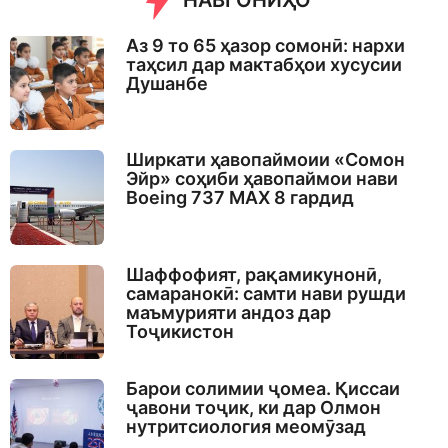
НАВГОНИҲО
Аз 9 то 65 ҳазор сомонӣ: нархи
таҳсил дар мактабҳои хусусии
Душанбе
Ширкати ҳавопаймоии «Сомон
Эйр» соҳиби ҳавопаймои нави
Boeing 737 MAX 8 гардид
Шаффофият, рақамикунонӣ,
самаранокӣ: самти нави рушди
маъмурияти андоз дар
Тоҷикистон
Барои солимии ҷомеа. Қиссаи
ҷавони тоҷик, ки дар Олмон
нутритсиология меомӯзад