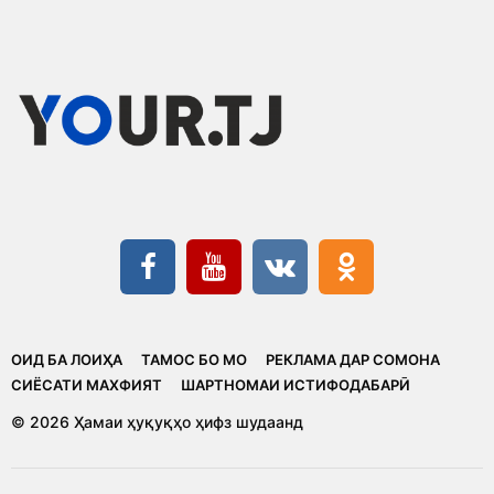
ОИД БА ЛОИҲА
ТАМОС БО МО
РЕКЛАМА ДАР СОМОНА
CИЁСАТИ МАХФИЯТ
ШАРТНОМАИ ИСТИФОДАБАРӢ
© 2026 Ҳамаи ҳуқуқҳо ҳифз шудаанд