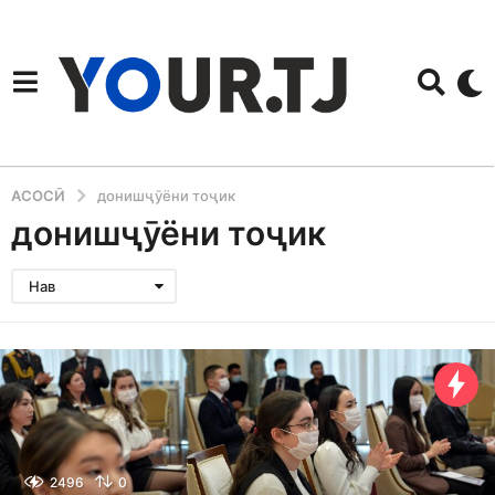
АСОСӢ
донишҷӯёни тоҷик
донишҷӯёни тоҷик
Нав
2496
0