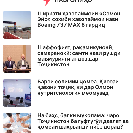
НАВГОНИҲО
Ширкати ҳавопаймоии «Сомон
Эйр» соҳиби ҳавопаймои нави
Boeing 737 MAX 8 гардид
Шаффофият, рақамикунонӣ,
самаранокӣ: самти нави рушди
маъмурияти андоз дар
Тоҷикистон
Барои солимии ҷомеа. Қиссаи
ҷавони тоҷик, ки дар Олмон
нутритсиология меомӯзад
На баҳс, балки муколама: чаро
Тоҷикистон ба гуфтугӯи давлат ва
ҷомеаи шаҳрвандӣ ниёз дорад?