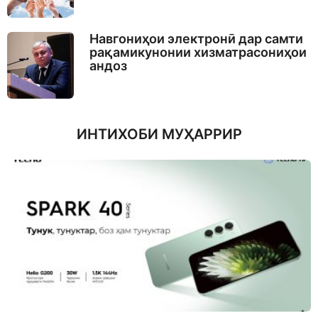
Навгониҳои электронӣ дар самти
рақамикунонии хизматрасониҳои
андоз
ИНТИХОБИ МУҲАРРИР