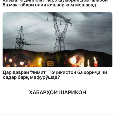
ба мактабҳои олии кишвар кам мешавад
Дар давраи “лимит” Тоҷикистон ба хориҷа чӣ
қадар барқ мефурӯшад?
ХАБАРҲОИ ШАРИКОН