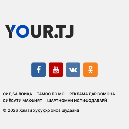
ОИД БА ЛОИҲА
ТАМОС БО МО
РЕКЛАМА ДАР СОМОНА
CИЁСАТИ МАХФИЯТ
ШАРТНОМАИ ИСТИФОДАБАРӢ
© 2026 Ҳамаи ҳуқуқҳо ҳифз шудаанд