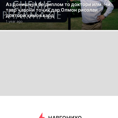
Аз донишҷӯи бе диплом то доктори илм. Чӣ
тавр ҷавони тоҷик дар Олмон рисолаи
докторӣ ҳимоя кард
1 year ago
1
y
e
a
r
a
g
o