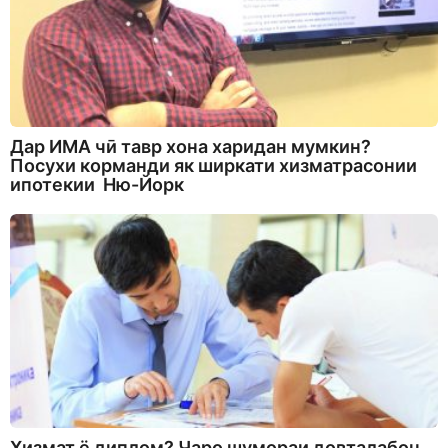
Дар ИМА чӣ тавр хона харидан мумкин?
Посухи корманди як ширкати хизматрасонии
ипотекии Ню-Йорк
Хизмат ё диплом? Чаро шумораи довталабон