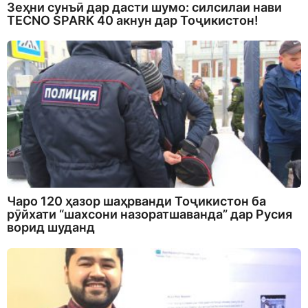
Зеҳни сунъӣ дар дасти шумо: силсилаи нави
TECNO SPARK 40 акнун дар Тоҷикистон!
Чаро 120 ҳазор шаҳрванди Тоҷикистон ба
рӯйхати “шахсони назоратшаванда” дар Русия
ворид шуданд