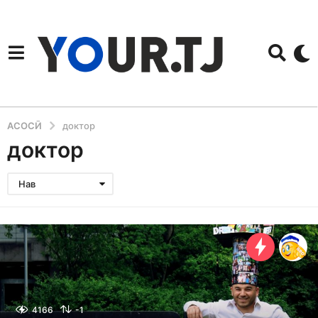
АСОСӢ
доктор
доктор
Нав
4166
-1