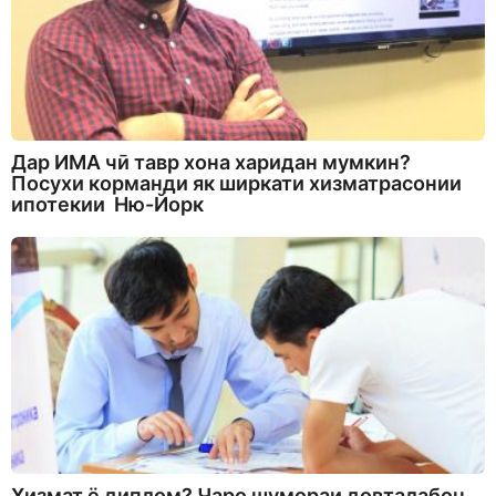
Дар ИМА чӣ тавр хона харидан мумкин?
Посухи корманди як ширкати хизматрасонии
ипотекии Ню-Йорк
Хизмат ё диплом? Чаро шумораи довталабон