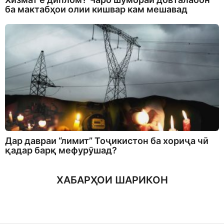
ба мактабҳои олии кишвар кам мешавад
Дар давраи “лимит” Тоҷикистон ба хориҷа чӣ
қадар барқ мефурӯшад?
ХАБАРҲОИ ШАРИКОН