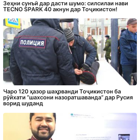
Зеҳни сунъӣ дар дасти шумо: силсилаи нави
TECNO SPARK 40 акнун дар Тоҷикистон!
Чаро 120 ҳазор шаҳрванди Тоҷикистон ба
рӯйхати “шахсони назоратшаванда” дар Русия
ворид шуданд