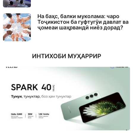
На баҳс, балки муколама: чаро
Тоҷикистон ба гуфтугӯи давлат ва
ҷомеаи шаҳрвандӣ ниёз дорад?
ИНТИХОБИ МУҲАРРИР