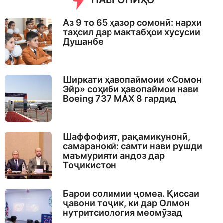
НАВГОНИҲО
Аз 9 то 65 ҳазор сомонӣ: нархи
таҳсил дар мактабҳои хусусии
Душанбе
Ширкати ҳавопаймоии «Сомон
Эйр» соҳиби ҳавопаймои нави
Boeing 737 MAX 8 гардид
Шаффофият, рақамикунонӣ,
самаранокӣ: самти нави рушди
маъмурияти андоз дар
Тоҷикистон
Барои солимии ҷомеа. Қиссаи
ҷавони тоҷик, ки дар Олмон
нутритсиология меомӯзад