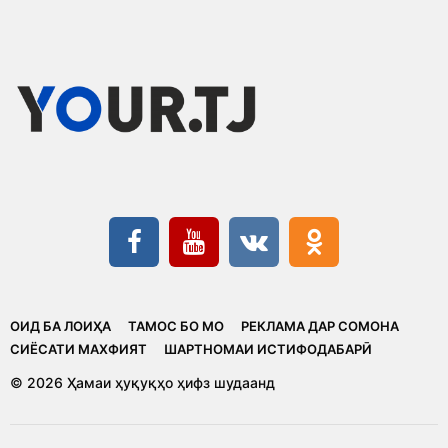
ОИД БА ЛОИҲА
ТАМОС БО МО
РЕКЛАМА ДАР СОМОНА
CИЁСАТИ МАХФИЯТ
ШАРТНОМАИ ИСТИФОДАБАРӢ
© 2026 Ҳамаи ҳуқуқҳо ҳифз шудаанд