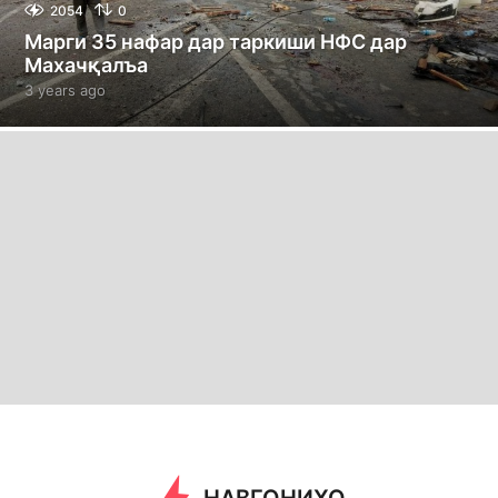
2054
0
Марги 35 нафар дар таркиши НФС дар
Махачқалъа
3 years ago
3
y
e
a
r
s
a
g
o