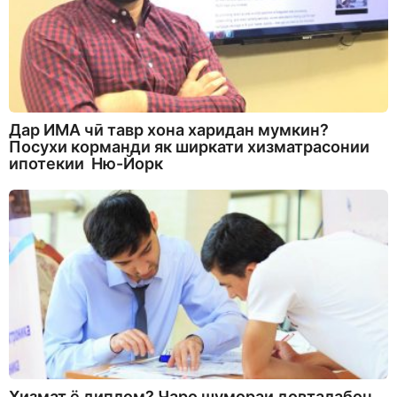
Дар ИМА чӣ тавр хона харидан мумкин?
Посухи корманди як ширкати хизматрасонии
ипотекии Ню-Йорк
Хизмат ё диплом? Чаро шумораи довталабон