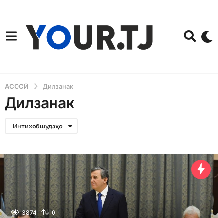
АСОСӢ
Дилзанак
Дилзанак
Интихобшудаҳо
3874
0