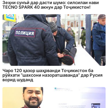
Зеҳни сунъӣ дар дасти шумо: силсилаи нави
TECNO SPARK 40 акнун дар Тоҷикистон!
Чаро 120 ҳазор шаҳрванди Тоҷикистон ба
рӯйхати “шахсони назоратшаванда” дар Русия
ворид шуданд