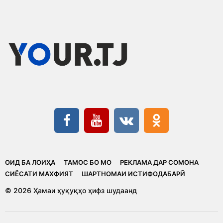
ОИД БА ЛОИҲА
ТАМОС БО МО
РЕКЛАМА ДАР СОМОНА
CИЁСАТИ МАХФИЯТ
ШАРТНОМАИ ИСТИФОДАБАРӢ
© 2026 Ҳамаи ҳуқуқҳо ҳифз шудаанд