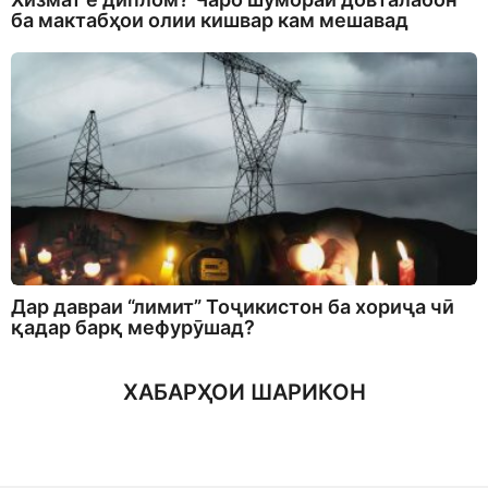
ба мактабҳои олии кишвар кам мешавад
Дар давраи “лимит” Тоҷикистон ба хориҷа чӣ
қадар барқ мефурӯшад?
ХАБАРҲОИ ШАРИКОН