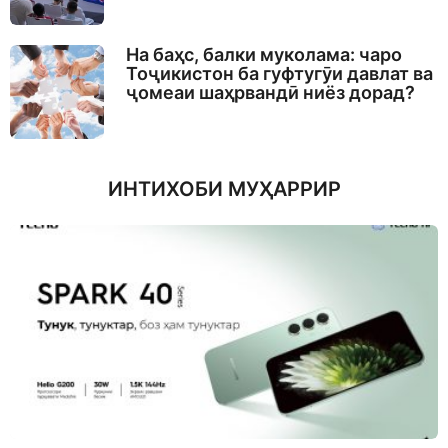
На баҳс, балки муколама: чаро
Тоҷикистон ба гуфтугӯи давлат ва
ҷомеаи шаҳрвандӣ ниёз дорад?
ИНТИХОБИ МУҲАРРИР