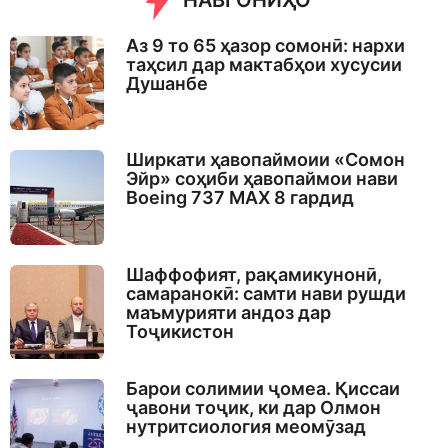
НАВГОНИҲО
Аз 9 то 65 ҳазор сомонӣ: нархи
таҳсил дар мактабҳои хусусии
Душанбе
Ширкати ҳавопаймоии «Сомон
Эйр» соҳиби ҳавопаймои нави
Boeing 737 MAX 8 гардид
Шаффофият, рақамикунонӣ,
самаранокӣ: самти нави рушди
маъмурияти андоз дар
Тоҷикистон
Барои солимии ҷомеа. Қиссаи
ҷавони тоҷик, ки дар Олмон
нутритсиология меомӯзад