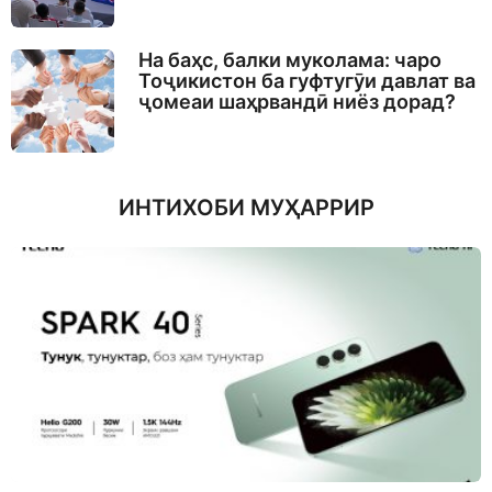
На баҳс, балки муколама: чаро
Тоҷикистон ба гуфтугӯи давлат ва
ҷомеаи шаҳрвандӣ ниёз дорад?
ИНТИХОБИ МУҲАРРИР