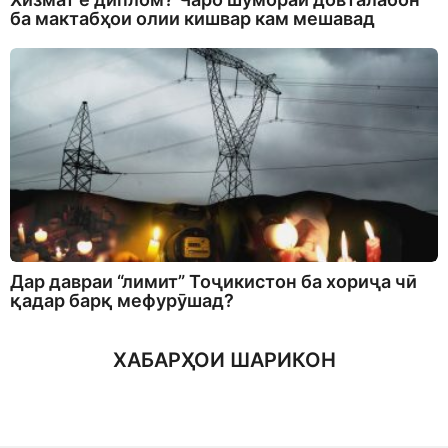
ба мактабҳои олии кишвар кам мешавад
Дар давраи “лимит” Тоҷикистон ба хориҷа чӣ
қадар барқ мефурӯшад?
ХАБАРҲОИ ШАРИКОН