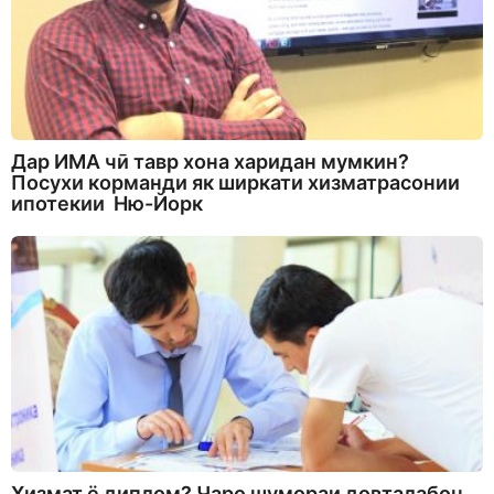
Дар ИМА чӣ тавр хона харидан мумкин?
Посухи корманди як ширкати хизматрасонии
ипотекии Ню-Йорк
Хизмат ё диплом? Чаро шумораи довталабон