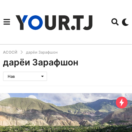
АСОСӢ
дарёи Зарафшон
дарёи Зарафшон
Нав