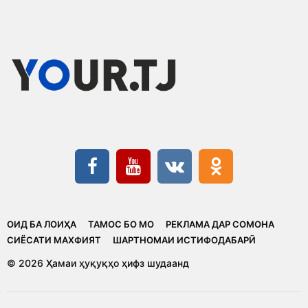
ОИД БА ЛОИҲА
ТАМОС БО МО
РЕКЛАМА ДАР СОМОНА
CИЁСАТИ МАХФИЯТ
ШАРТНОМАИ ИСТИФОДАБАРӢ
© 2026 Ҳамаи ҳуқуқҳо ҳифз шудаанд