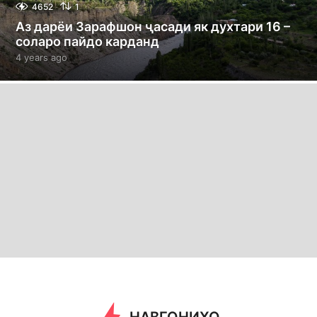
4652
1
Аз дарёи Зарафшон ҷасади як духтари 16 –
соларо пайдо карданд
4 years ago
4
y
e
a
r
s
a
g
o