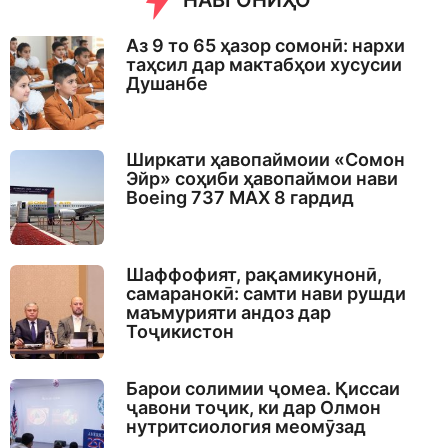
НАВГОНИҲО
Аз 9 то 65 ҳазор сомонӣ: нархи
таҳсил дар мактабҳои хусусии
Душанбе
Ширкати ҳавопаймоии «Сомон
Эйр» соҳиби ҳавопаймои нави
Boeing 737 MAX 8 гардид
Шаффофият, рақамикунонӣ,
самаранокӣ: самти нави рушди
маъмурияти андоз дар
Тоҷикистон
Барои солимии ҷомеа. Қиссаи
ҷавони тоҷик, ки дар Олмон
нутритсиология меомӯзад