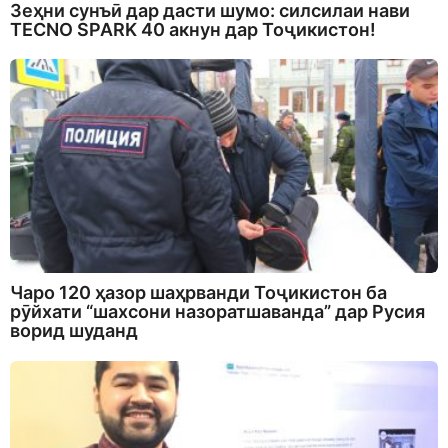
Зеҳни сунъӣ дар дасти шумо: силсилаи нави
TECNO SPARK 40 акнун дар Тоҷикистон!
Чаро 120 ҳазор шаҳрванди Тоҷикистон ба
рӯйхати “шахсони назоратшаванда” дар Русия
ворид шуданд