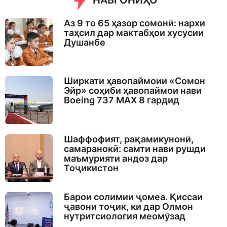
НАВГОНИҲО
Аз 9 то 65 ҳазор сомонӣ: нархи
таҳсил дар мактабҳои хусусии
Душанбе
Ширкати ҳавопаймоии «Сомон
Эйр» соҳиби ҳавопаймои нави
Boeing 737 MAX 8 гардид
Шаффофият, рақамикунонӣ,
самаранокӣ: самти нави рушди
маъмурияти андоз дар
Тоҷикистон
Барои солимии ҷомеа. Қиссаи
ҷавони тоҷик, ки дар Олмон
нутритсиология меомӯзад