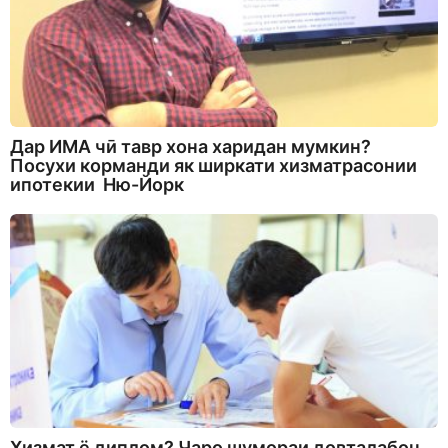
Дар ИМА чӣ тавр хона харидан мумкин?
Посухи корманди як ширкати хизматрасонии
ипотекии Ню-Йорк
Хизмат ё диплом? Чаро шумораи довталабон