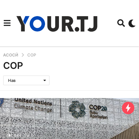
АСОСӢ
COP
COP
Нав
944
0