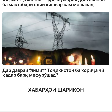
ба мактабҳои олии кишвар кам мешавад
Дар давраи “лимит” Тоҷикистон ба хориҷа чӣ
қадар барқ мефурӯшад?
ХАБАРҲОИ ШАРИКОН