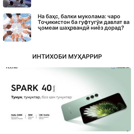
На баҳс, балки муколама: чаро
Тоҷикистон ба гуфтугӯи давлат ва
ҷомеаи шаҳрвандӣ ниёз дорад?
ИНТИХОБИ МУҲАРРИР