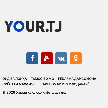
ОИД БА ЛОИҲА
ТАМОС БО МО
РЕКЛАМА ДАР СОМОНА
CИЁСАТИ МАХФИЯТ
ШАРТНОМАИ ИСТИФОДАБАРӢ
© 2026 Ҳамаи ҳуқуқҳо ҳифз шудаанд