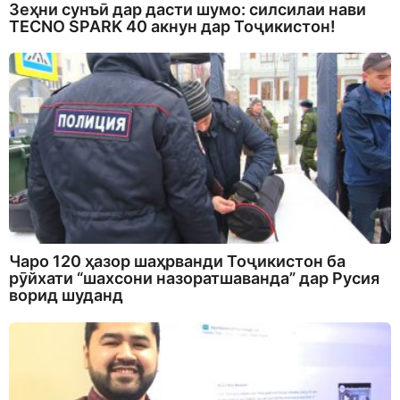
Зеҳни сунъӣ дар дасти шумо: силсилаи нави
TECNO SPARK 40 акнун дар Тоҷикистон!
Чаро 120 ҳазор шаҳрванди Тоҷикистон ба
рӯйхати “шахсони назоратшаванда” дар Русия
ворид шуданд