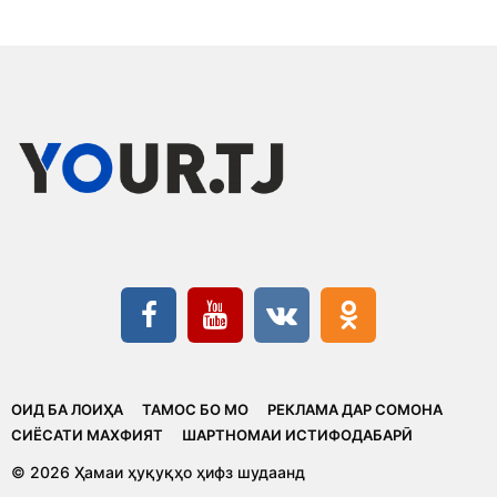
ОИД БА ЛОИҲА
ТАМОС БО МО
РЕКЛАМА ДАР СОМОНА
CИЁСАТИ МАХФИЯТ
ШАРТНОМАИ ИСТИФОДАБАРӢ
© 2026 Ҳамаи ҳуқуқҳо ҳифз шудаанд