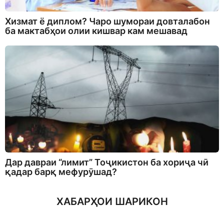
Хизмат ё диплом? Чаро шумораи довталабон
ба мактабҳои олии кишвар кам мешавад
Дар давраи “лимит” Тоҷикистон ба хориҷа чӣ
қадар барқ мефурӯшад?
ХАБАРҲОИ ШАРИКОН