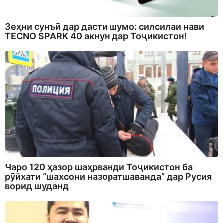
Зеҳни сунъӣ дар дасти шумо: силсилаи нави
TECNO SPARK 40 акнун дар Тоҷикистон!
Чаро 120 ҳазор шаҳрванди Тоҷикистон ба
рӯйхати “шахсони назоратшаванда” дар Русия
ворид шуданд