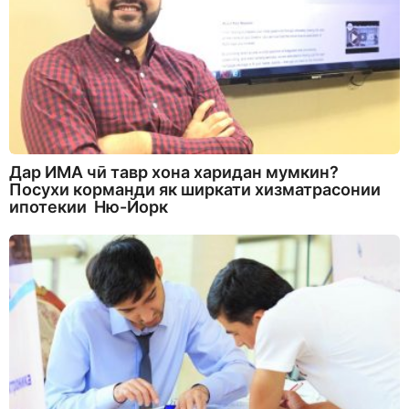
Дар ИМА чӣ тавр хона харидан мумкин?
Посухи корманди як ширкати хизматрасонии
ипотекии Ню-Йорк