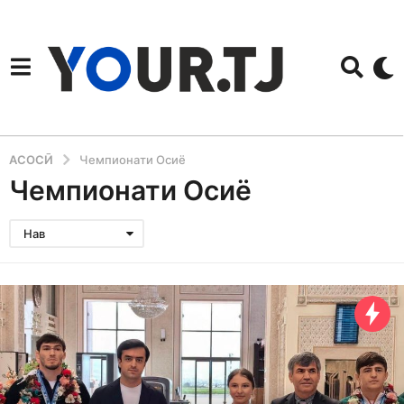
АСОСӢ
Чемпионати Осиё
Чемпионати Осиё
Нав