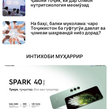
ҷавони тоҷик, ки дар Олмон
нутритсиология меомӯзад
На баҳс, балки муколама: чаро
Тоҷикистон ба гуфтугӯи давлат ва
ҷомеаи шаҳрвандӣ ниёз дорад?
ИНТИХОБИ МУҲАРРИР