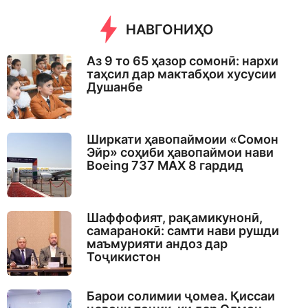
n
t
НАВГОНИҲО
h
s
a
Аз 9 то 65 ҳазор сомонӣ: нархи
g
таҳсил дар мактабҳои хусусии
o
Душанбе
Ширкати ҳавопаймоии «Сомон
Эйр» соҳиби ҳавопаймои нави
Boeing 737 MAX 8 гардид
Шаффофият, рақамикунонӣ,
самаранокӣ: самти нави рушди
маъмурияти андоз дар
Тоҷикистон
Барои солимии ҷомеа. Қиссаи