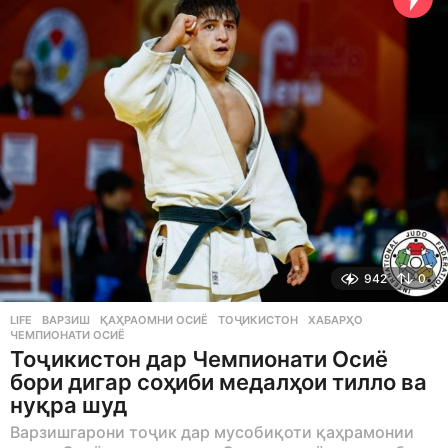
a
g
o
942
0
LIFE
ВАРЗИШ
,
ҚАҲРАОМНИ ОСИЁ
,
ТОҶИКИСТОН
,
ХАБАРҲО
,
ЧЕМПИОНАТИ ОСИЁ
Тоҷикистон дар Чемпионати Осиё
бори дигар соҳиби медалҳои тилло ва
нуқра шуд
Варзишгарони тоҷик дар мусобиқоти қаҳрамонии