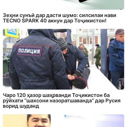
Зеҳни сунъӣ дар дасти шумо: силсилаи нави
TECNO SPARK 40 акнун дар Тоҷикистон!
Чаро 120 ҳазор шаҳрванди Тоҷикистон ба
рӯйхати “шахсони назоратшаванда” дар Русия
ворид шуданд