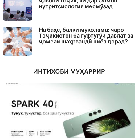
ҷавони тоҷик, ки дар Олмон
нутритсиология меомӯзад
На баҳс, балки муколама: чаро
Тоҷикистон ба гуфтугӯи давлат ва
ҷомеаи шаҳрвандӣ ниёз дорад?
ИНТИХОБИ МУҲАРРИР