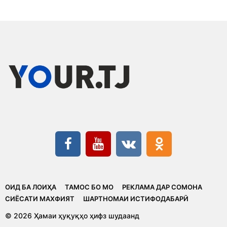
ОИД БА ЛОИҲА
ТАМОС БО МО
РЕКЛАМА ДАР СОМОНА
CИЁСАТИ МАХФИЯТ
ШАРТНОМАИ ИСТИФОДАБАРӢ
© 2026 Ҳамаи ҳуқуқҳо ҳифз шудаанд