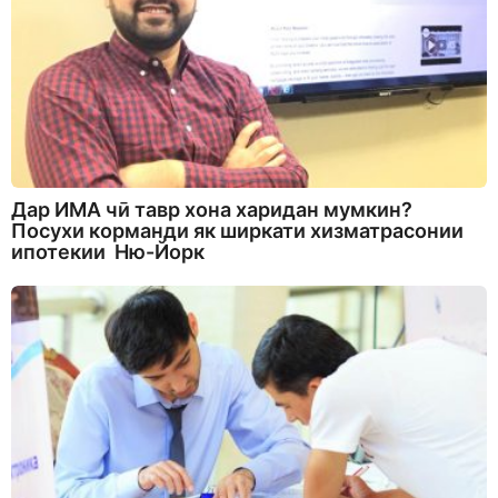
Дар ИМА чӣ тавр хона харидан мумкин?
Посухи корманди як ширкати хизматрасонии
ипотекии Ню-Йорк