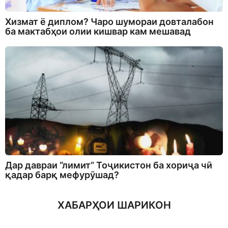
Хизмат ё диплом? Чаро шумораи довталабон
ба мактабҳои олии кишвар кам мешавад
Дар давраи “лимит” Тоҷикистон ба хориҷа чӣ
қадар барқ мефурӯшад?
ХАБАРҲОИ ШАРИКОН