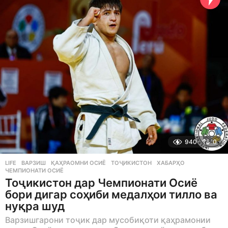
a
g
o
940
0
LIFE
ВАРЗИШ
,
ҚАҲРАОМНИ ОСИЁ
,
ТОҶИКИСТОН
,
ХАБАРҲО
,
ЧЕМПИОНАТИ ОСИЁ
Тоҷикистон дар Чемпионати Осиё
бори дигар соҳиби медалҳои тилло ва
нуқра шуд
Варзишгарони тоҷик дар мусобиқоти қаҳрамонии