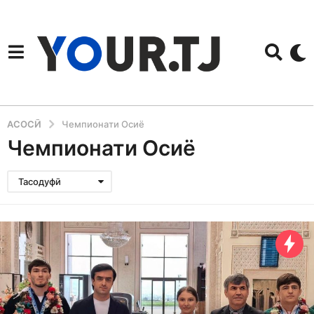
АСОСӢ
Чемпионати Осиё
Чемпионати Осиё
Тасодуфӣ