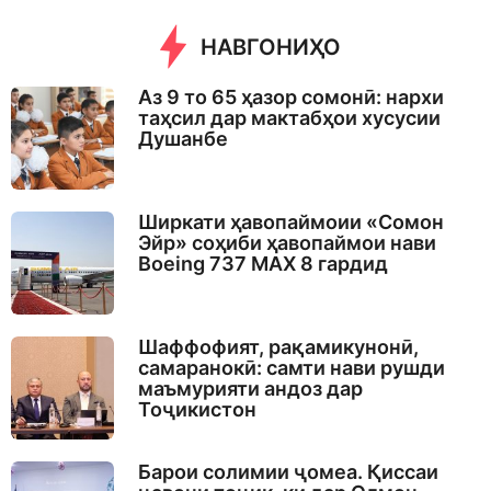
n
t
НАВГОНИҲО
h
s
a
Аз 9 то 65 ҳазор сомонӣ: нархи
g
таҳсил дар мактабҳои хусусии
o
Душанбе
Ширкати ҳавопаймоии «Сомон
Эйр» соҳиби ҳавопаймои нави
Boeing 737 MAX 8 гардид
Шаффофият, рақамикунонӣ,
самаранокӣ: самти нави рушди
маъмурияти андоз дар
Тоҷикистон
Барои солимии ҷомеа. Қиссаи