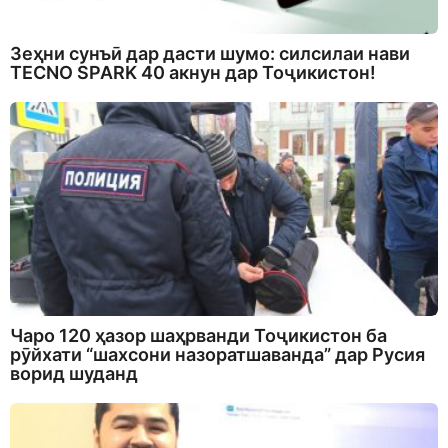
Зеҳни сунъӣ дар дасти шумо: силсилаи нави
TECNO SPARK 40 акнун дар Тоҷикистон!
Чаро 120 ҳазор шаҳрванди Тоҷикистон ба
рӯйхати “шахсони назоратшаванда” дар Русия
ворид шуданд