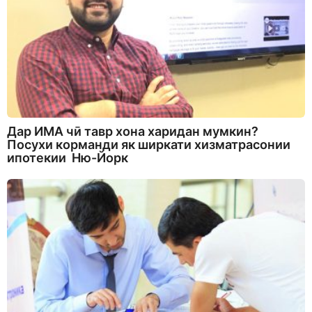
Дар ИМА чӣ тавр хона харидан мумкин?
Посухи корманди як ширкати хизматрасонии
ипотекии Ню-Йорк