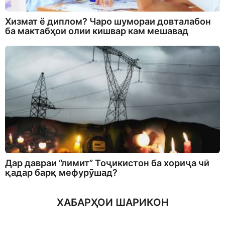
Хизмат ё диплом? Чаро шумораи довталабон
ба мактабҳои олии кишвар кам мешавад
Дар давраи “лимит” Тоҷикистон ба хориҷа чӣ
қадар барқ мефурӯшад?
ХАБАРҲОИ ШАРИКОН