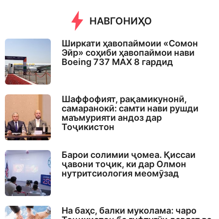
n
t
НАВГОНИҲО
h
s
a
Ширкати ҳавопаймоии «Сомон
g
Эйр» соҳиби ҳавопаймои нави
o
Boeing 737 MAX 8 гардид
Шаффофият, рақамикунонӣ,
самаранокӣ: самти нави рушди
маъмурияти андоз дар
Тоҷикистон
Барои солимии ҷомеа. Қиссаи
ҷавони тоҷик, ки дар Олмон
нутритсиология меомӯзад
На баҳс, балки муколама: чаро