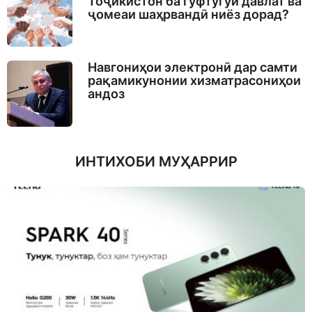
Тоҷикистон ба гуфтугӯи давлат ва
ҷомеаи шаҳрвандӣ ниёз дорад?
Навгониҳои электронӣ дар самти
рақамикунонии хизматрасониҳои
андоз
ИНТИХОБИ МУҲАРРИР