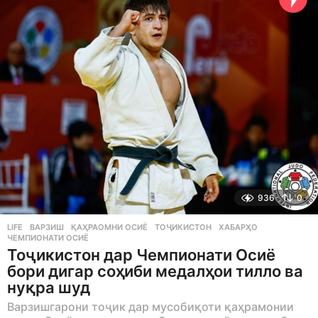
a
g
o
936
0
LIFE
ВАРЗИШ
,
ҚАҲРАОМНИ ОСИЁ
,
ТОҶИКИСТОН
,
ХАБАРҲО
,
ЧЕМПИОНАТИ ОСИЁ
Тоҷикистон дар Чемпионати Осиё
бори дигар соҳиби медалҳои тилло ва
нуқра шуд
Варзишгарони тоҷик дар мусобиқоти қаҳрамонии