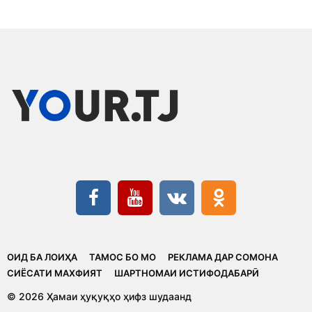
ОИД БА ЛОИҲА
ТАМОС БО МО
РЕКЛАМА ДАР СОМОНА
CИЁСАТИ МАХФИЯТ
ШАРТНОМАИ ИСТИФОДАБАРӢ
© 2026 Ҳамаи ҳуқуқҳо ҳифз шудаанд