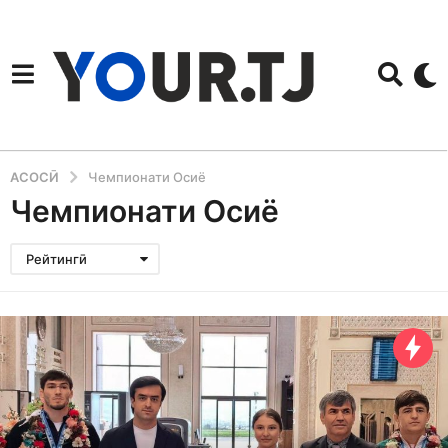
АСОСӢ
Чемпионати Осиё
Чемпионати Осиё
Рейтингӣ