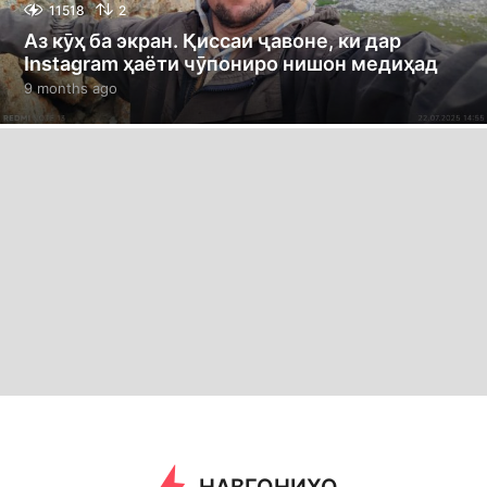
11518
2
Аз кӯҳ ба экран. Қиссаи ҷавоне, ки дар
Instagram ҳаёти чӯпониро нишон медиҳад
9 months ago
9
m
o
n
t
h
s
a
g
o