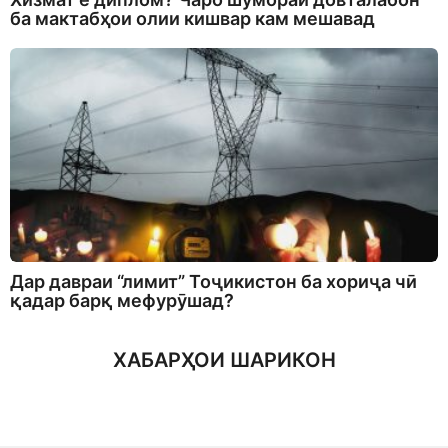
ба мактабҳои олии кишвар кам мешавад
Дар давраи “лимит” Тоҷикистон ба хориҷа чӣ
қадар барқ мефурӯшад?
ХАБАРҲОИ ШАРИКОН