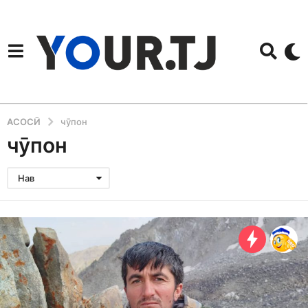
АСОСӢ
чӯпон
чӯпон
Нав