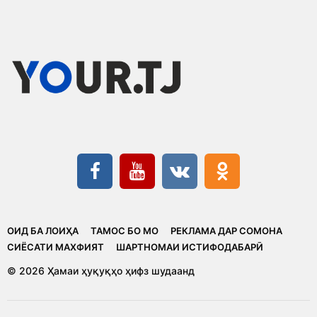
ОИД БА ЛОИҲА
ТАМОС БО МО
РЕКЛАМА ДАР СОМОНА
CИЁСАТИ МАХФИЯТ
ШАРТНОМАИ ИСТИФОДАБАРӢ
© 2026 Ҳамаи ҳуқуқҳо ҳифз шудаанд