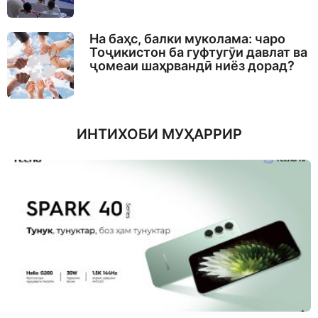
На баҳс, балки муколама: чаро
Тоҷикистон ба гуфтугӯи давлат ва
ҷомеаи шаҳрвандӣ ниёз дорад?
ИНТИХОБИ МУҲАРРИР