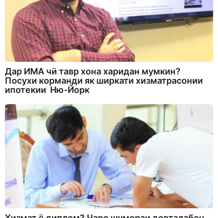
Дар ИМА чӣ тавр хона харидан мумкин?
Посухи корманди як ширкати хизматрасонии
ипотекии Ню-Йорк
Хизмат ё диплом? Чаро шумораи довталабон