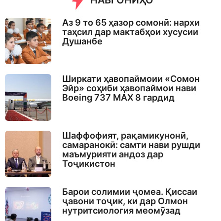
НАВГОНИҲО
Аз 9 то 65 ҳазор сомонӣ: нархи
таҳсил дар мактабҳои хусусии
Душанбе
Ширкати ҳавопаймоии «Сомон
Эйр» соҳиби ҳавопаймои нави
Boeing 737 MAX 8 гардид
Шаффофият, рақамикунонӣ,
самаранокӣ: самти нави рушди
маъмурияти андоз дар
Тоҷикистон
Барои солимии ҷомеа. Қиссаи
ҷавони тоҷик, ки дар Олмон
нутритсиология меомӯзад