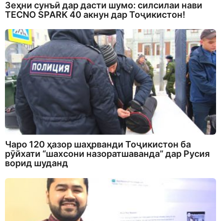
Зеҳни сунъӣ дар дасти шумо: силсилаи нави
TECNO SPARK 40 акнун дар Тоҷикистон!
Чаро 120 ҳазор шаҳрванди Тоҷикистон ба
рӯйхати “шахсони назоратшаванда” дар Русия
ворид шуданд