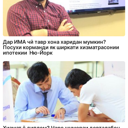
Дар ИМА чӣ тавр хона харидан мумкин?
Посухи корманди як ширкати хизматрасонии
ипотекии Ню-Йорк
Хизмат ё диплом? Чаро шумораи довталабон