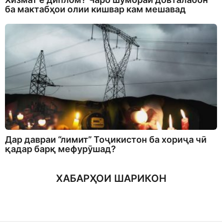
ба мактабҳои олии кишвар кам мешавад
Дар давраи “лимит” Тоҷикистон ба хориҷа чӣ
қадар барқ мефурӯшад?
ХАБАРҲОИ ШАРИКОН