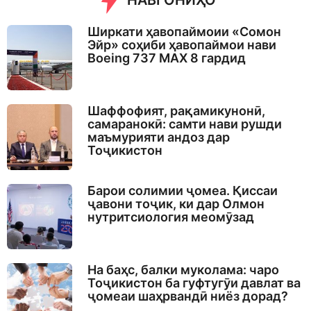
НАВГОНИҲО
Ширкати ҳавопаймоии «Сомон
Эйр» соҳиби ҳавопаймои нави
Boeing 737 MAX 8 гардид
Шаффофият, рақамикунонӣ,
самаранокӣ: самти нави рушди
маъмурияти андоз дар
Тоҷикистон
Барои солимии ҷомеа. Қиссаи
ҷавони тоҷик, ки дар Олмон
нутритсиология меомӯзад
На баҳс, балки муколама: чаро
Тоҷикистон ба гуфтугӯи давлат ва
ҷомеаи шаҳрвандӣ ниёз дорад?