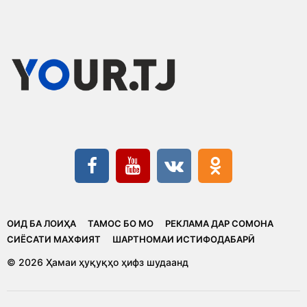
ОИД БА ЛОИҲА
ТАМОС БО МО
РЕКЛАМА ДАР СОМОНА
CИЁСАТИ МАХФИЯТ
ШАРТНОМАИ ИСТИФОДАБАРӢ
© 2026 Ҳамаи ҳуқуқҳо ҳифз шудаанд