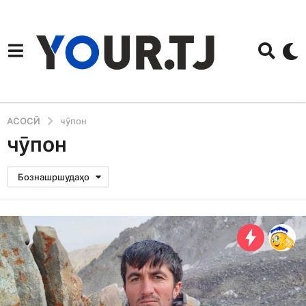
АСОСӢ
чӯпон
чӯпон
Бознашршудаҳо