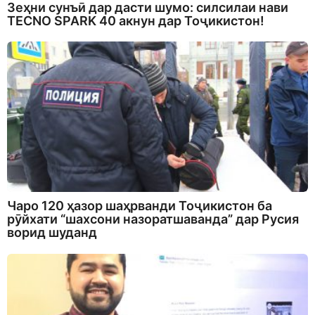
Зеҳни сунъӣ дар дасти шумо: силсилаи нави
TECNO SPARK 40 акнун дар Тоҷикистон!
Чаро 120 ҳазор шаҳрванди Тоҷикистон ба
рӯйхати “шахсони назоратшаванда” дар Русия
ворид шуданд