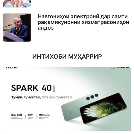
Навгониҳои электронӣ дар самти
рақамикунонии хизматрасониҳои
андоз
ИНТИХОБИ МУҲАРРИР