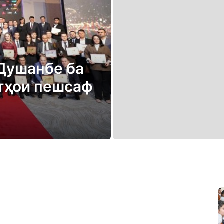
 Душанбе ба
тҳои пешсаф