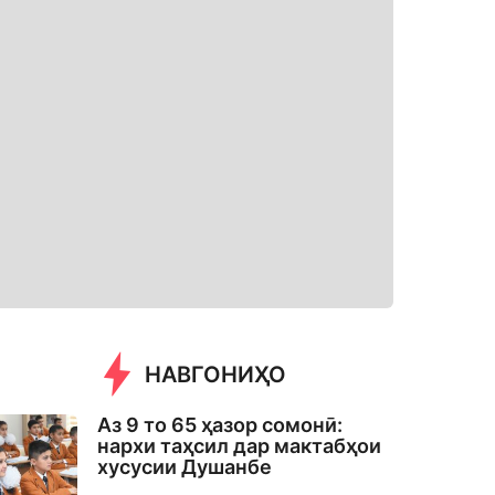
НАВГОНИҲО
Аз 9 то 65 ҳазор сомонӣ:
нархи таҳсил дар мактабҳои
хусусии Душанбе