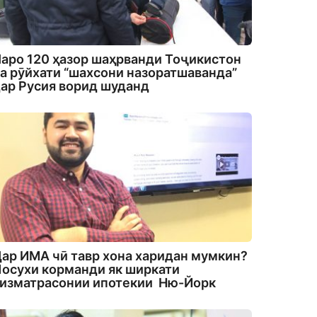
аро 120 ҳазор шаҳрванди Тоҷикистон
а рӯйхати “шахсони назоратшаванда”
ар Русия ворид шуданд
ар ИМА чӣ тавр хона харидан мумкин?
осухи корманди як ширкати
изматрасонии ипотекии Ню-Йорк