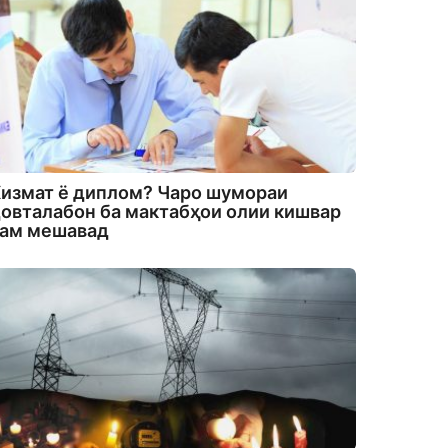
измат ё диплом? Чаро шумораи
овталабон ба мактабҳои олии кишвар
кам мешавад