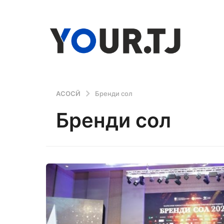
АСОСӢ
Бренди сол
Бренди сол