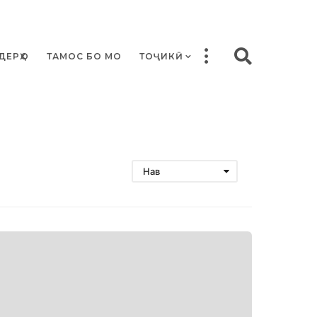
ДЕРҲО
ТАМОС БО МО
ТОҶИКӢ
Нав