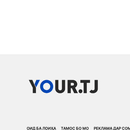
ОИД БА ЛОИҲА
ТАМОС БО МО
РЕКЛАМА ДАР СО