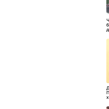
Ч
б
д
Д
П
х