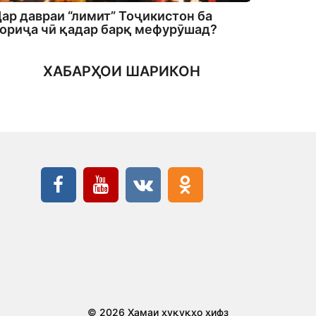
ар давраи “лимит” Тоҷикистон ба
ориҷа чӣ қадар барқ мефурӯшад?
ХАБАРҲОИ ШАРИКОН
© 2026 Ҳамаи ҳуқуқҳо ҳифз