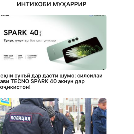
ИНТИХОБИ МУҲАРРИР
еҳни сунъӣ дар дасти шумо: силсилаи
ави TECNO SPARK 40 акнун дар
оҷикистон!