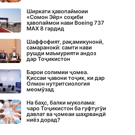
Ширкати ҳавопаймоии
«Сомон Эйр» соҳиби
ҳавопаймои нави Boeing 737
MAX 8 гардид
Шаффофият, рақамикунонӣ,
самаранокӣ: самти нави
рушди маъмурияти андоз
дар Тоҷикистон
Барои солимии ҷомеа.
Қиссаи ҷавони тоҷик, ки дар
Олмон нутритсиология
меомӯзад
На баҳс, балки муколама:
чаро Тоҷикистон ба гуфтугӯи
давлат ва ҷомеаи шаҳрвандӣ
ниёз дорад?