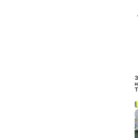
З
н
Т