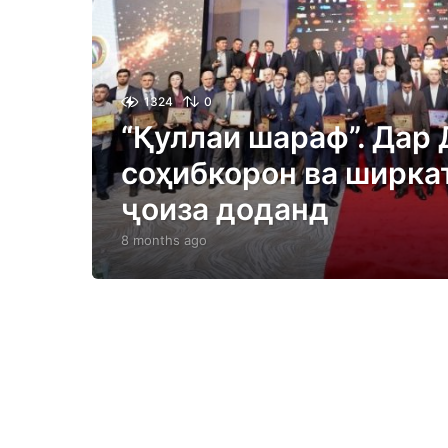
1324
0
“Қуллаи шараф”. Дар
соҳибкорон ва ширка
ҷоиза доданд
8 months ago
8
m
o
n
t
h
s
a
g
o