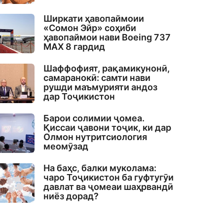
Ширкати ҳавопаймоии
«Сомон Эйр» соҳиби
ҳавопаймои нави Boeing 737
MAX 8 гардид
Шаффофият, рақамикунонӣ,
самаранокӣ: самти нави
рушди маъмурияти андоз
дар Тоҷикистон
Барои солимии ҷомеа.
Қиссаи ҷавони тоҷик, ки дар
Олмон нутритсиология
меомӯзад
На баҳс, балки муколама:
чаро Тоҷикистон ба гуфтугӯи
давлат ва ҷомеаи шаҳрвандӣ
ниёз дорад?