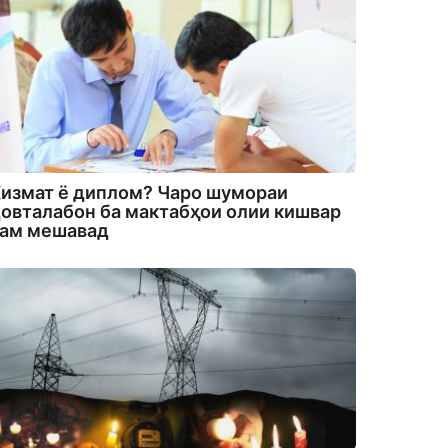
измат ё диплом? Чаро шумораи
овталабон ба мактабҳои олии кишвар
кам мешавад