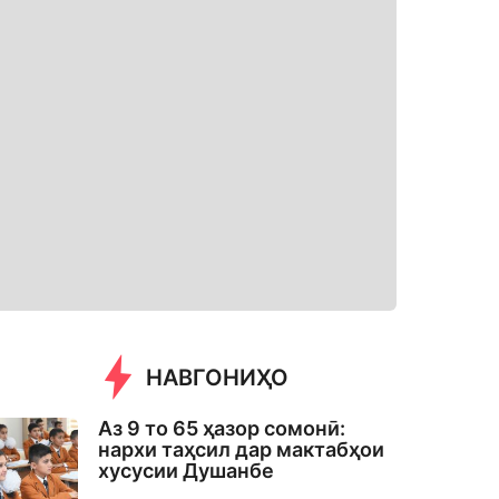
НАВГОНИҲО
Аз 9 то 65 ҳазор сомонӣ:
нархи таҳсил дар мактабҳои
хусусии Душанбе