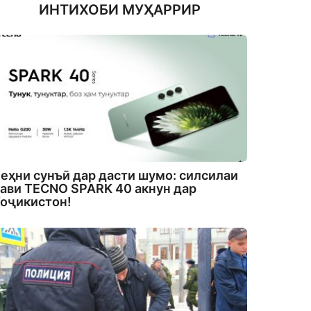
ИНТИХОБИ МУҲАРРИР
еҳни сунъӣ дар дасти шумо: силсилаи
ави TECNO SPARK 40 акнун дар
оҷикистон!