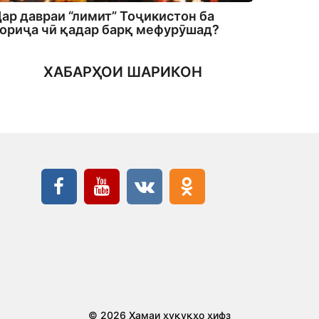
ар давраи “лимит” Тоҷикистон ба
ориҷа чӣ қадар барқ мефурӯшад?
ХАБАРҲОИ ШАРИКОН
© 2026 Ҳамаи ҳуқуқҳо ҳифз