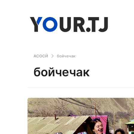
АСОСӢ
бойчечак
бойчечак