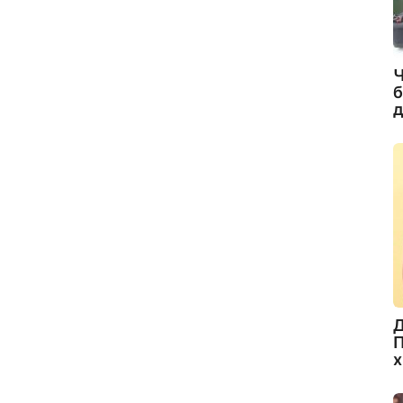
Ч
б
д
Д
П
х