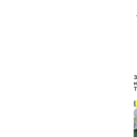
З
н
Т