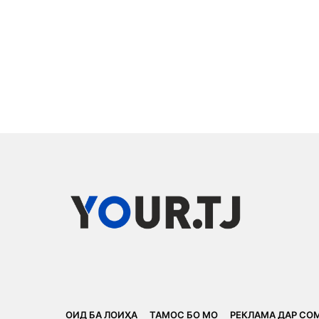
ОИД БА ЛОИҲА
ТАМОС БО МО
РЕКЛАМА ДАР СО