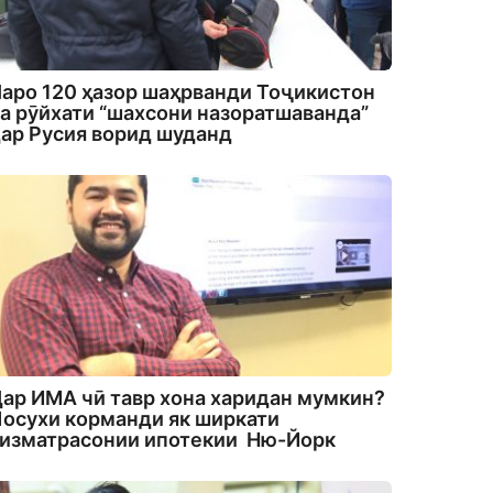
аро 120 ҳазор шаҳрванди Тоҷикистон
а рӯйхати “шахсони назоратшаванда”
ар Русия ворид шуданд
ар ИМА чӣ тавр хона харидан мумкин?
осухи корманди як ширкати
изматрасонии ипотекии Ню-Йорк