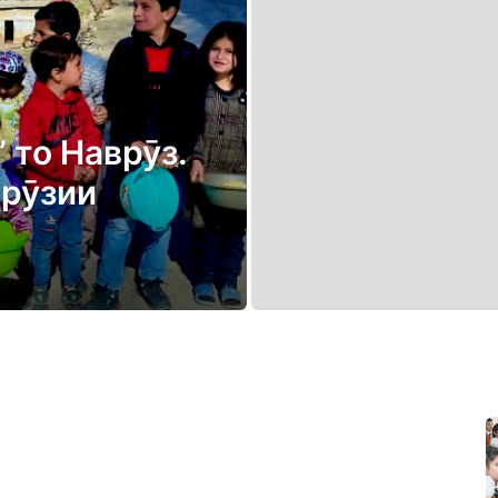
 то Наврӯз.
врӯзии