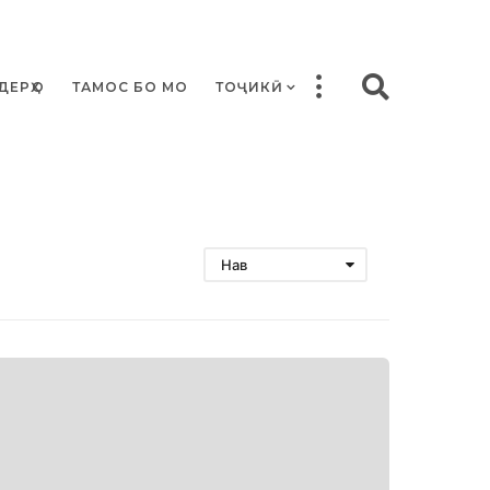
ДЕРҲО
ТАМОС БО МО
ТОҶИКӢ
Нав